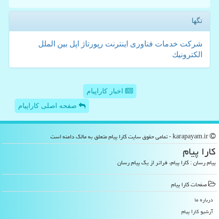
تگها
شركت
خدمات
فناوری
اینترنت
رپورتاژ
اپل
بین الملل
الكترونیك
اخبار کاراپیام
صفحه اصلی کاراپیام
karapayam.ir - تمامی حقوق سایت كارا پیام متعلق به مالک دامنه است
كارا پیام
پیام رسان : کارا پیام، فراتر از یک پیام رسان
صفحات كارا پیام
درباره ما
آرشیو كارا پیام