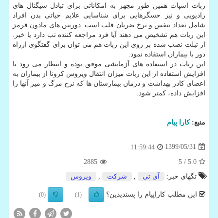
ربات اسپات همین طور مجهز به امکاناتی برای تبادل سیگنال های
رادیویی و نیز حسگرهایی برای شناسایی علایم حیاتی بدن افراد
شامل تعداد تنفس و نرخ ضربان قلب است. دوربین های مادون قرمز
این ربات هم تشخیص می دهند آیا فرد مراجعه کننده تب دارد یا خیر.
از تبلت نصب شده بر روی این ربات هم می توان برای گفتگوی ازراه
دور با بیماران استفاده نمود.
این ربات در استفاده های آزمایشی موفق بوده و انتظار می رود با
افزایش استفاده از این ربات میزان انتقال ویروس کرونا از بیماران به
اعضای کادر بهداشت و درمان بیمارستان ها که نرخ مرگ و میر آنها را
افزایش داده، کمتر شود.
منبع:
كارا پیام
1399/05/31
11:59:44
2885
/ 5
5.0
تگهای خبر:
آی تی
,
شركت
,
ویروس
این مطلب کاراپیام را پسندیدین؟
(0)
(1)