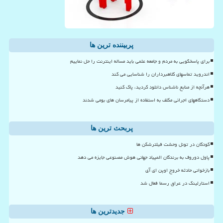
پربیننده ترین ها
برای پاسخگویی به مردم و جامعه علمی باید مساله اینترنت را حل نماییم
اندروید تماسهای کلاهبرداران را شناسایی می کند
هرآنچه از منابع ناشناس دانلود کردید، پاک کنید
دستگاههای اجرائی مکلف به استفاده از پیامرسان های بومی شدند
پربحث ترین ها
کودکان در تونل وحشت فیلترشکن ها
پاول دوروف به برندگان المپیاد جهانی هوش مصنوعی جایزه می دهد
بازخوانی حادثه خروج اوپن ای آی
استارلینک در عراق رسما فعال شد
جدیدترین ها