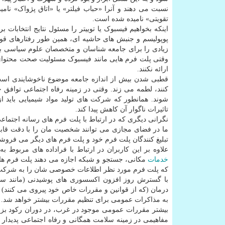
نسبت می دهند و آنرا «حباب فیلتر» یا «اتاق پژواک» نامید
تقویتی» نامیده شده است.
اینکه بخواهیم فیسبوک یا توییتر را مسئول نتایج انتخابات بری
پوپولیسم و جنبش های حاشیه ای، همین طور رفتارهای قوم
زیادی را برای جامعه شناسان و متخصصان علوم سیاسی به د
وقتی پلت فرم هایی مانند فیسبوک مسئولیت صحت محتوای ار
ارائه نکنند.
قطبی شدن بیش از اندازه جامعه موضوع ناخوشایندی است ب
کنند، لطمه می زند. وقتی در زمینه رفاه اجتماعی توافق 
شوند. همانطور که شرکت های تولید مواد شیمیایی باید از
تاثیرات ناگوار آن کاهش پیدا کند.
نگرانی دیگری که در ارتباط با پلت فرم های رسانه اجتماعی
ما در فضای مجازی می توانند شخصیت مان را با دقت قابل
تبلیغ کنندگان پلت فرم خود و پلت فرم های دیگر می فروشند
علاوه بر این کاربران در ارتباط با فراداده های مربوط ب
خدمات
مکانی، جستجو و شبکه اجازه می دهند پلت فرم ها 
که پلت فرم مورد نظر اطلاعات خصوصی شان را به شرکت
با گسترش روز افزون اکسسوری های پوشیدنی (مانند سا
درمان (که از قوانین و مقررات خاص خود پیروی می کنند) 
به مذاکرات عمومی برای تنظیم مقررات بیشتر خواهد شد.
بیشتر مقررات عمومی موجود در غرب، در دوران رکود ب
مفاهیمی در زمینه سلامت همگانی و رفاه اجتماعی پدیدار