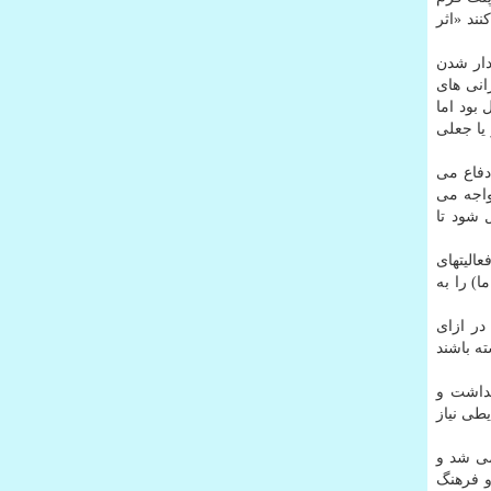
ند «اثر
یدار شدن
انی های
بود اما
یا جعلی
دفاع می
واجه می
 شود تا
الیتهای
) را به
در ازای
ه باشند
هداشت و
طی نیاز
می شد و
و فرهنگ