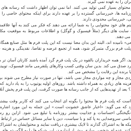
ان را به عهده نمی گیرند.
حتوای بسیار کمی تولید می کنند. اما نمی توان اظهار داشت که رسانه های 
زنامه ها، خبررسانی گسترده را بر عهده دارند برای اینکه محتوای خاصی را در
ی، خبررسانی محدودی دارند.
تم های خود محتوایی را به شما ارائه می دهند که فکر می کنند به آنها علاقمن
سایت های دیگر (مثلاً فیسبوک و گوگل) و اطلاعات مربوط به موقعیت مک
ی دهند.
» نامیده اند، البته این بدان معنا نیست که این پلت فرم ها مثل صنایع همگان
 پلت فرم بزرگ متمرکز شود، همه از تجمع عرضه و تقاضا، نقدینگی و هزینه
د، اگر همه خریداران بالقوه در یک پلت فرم گرد آمده باشند کارتان آسان تر 
ها برنده این رقابت را مشخص می کند.
اردی مجاز و چه مواردی مجاز نمی باشد، تنها در صورت نیاز مطرح می شوند برا
ه های زیادی به همراه داشته باشد. روزهای اولیه یوتیوب را به یاد دارید که 
؟ بعد از تهدیدهایی که از جانب رسانه ها صورت گرفت، این پلت فرم پخش آنلای
 که پلت فرم ها محتوا را بگونه ای انتخاب می کنند که کاربر وقت بیشتر
 که می گوید: «اخبار عاشق خشونت است.» این جمله به این مورد اشاره 
یختگی احساسات و جذابیت بیشتر روزنامه یا تبلیغ می شود. ازاین رو رس
حساسی سروصدایی به پا کند و با سیاست، دین یا سایر مسائل حساس در ارتباط 
 ها به اشتراک گذارند تا لایک بیشتری دریافت نمایند و محتوایشان به اشتراک
کنند. عده ای شخصی سازی بیش از اندازه در این شبکه ها را به الگوریتم های 