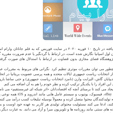
به گزارش کارا پیام به نقل از ایسنا، در مقاله ی انتشار یافته در تاریخ ۱۰ فوریه ۲۰۲۰ در سایت فوربس که به قلم جانا
ن لول اسپانیا نگارش شده است، در ارتباط با گردنگیر یا عدم ضرورت مقرره گ
ژوهشگاه فضای مجازی بدون قضاوت در ارتباط با استدلال های صورت گرف
ا چطور می توان مقررات موثری تنظیم کرد. نگرانی های مربوط به مقررات ع
ا پلت فرم های رسانه اجتماعی در سال ۲۰۱۶ بعد از انتخابات ریاست جمهوری ایالات متحده و همه پرسی عضویت بریتانیا در ا
دیپایان گاش، الیزابت وارن (نامزد انتخابات ریاست جمهوری) و حتی ساشا بار
این افراد را با یکدیگر ترکیب کرده و نظر خودم را هم به آن اضافه می کنم.
د می کنند تا برمبنای آنچه که اقتصاددانان «اثر شبکه ای غیرمستقیم» می نامن
مختلف را به علایق شان برسانند. سایت های دوست یابی، ‪eBay‬، فیسبوک، یوتیوب ‪‬
ولیدکنندگان محتوا متصل کرده و معمولاً بوسیله تبلیغات کسب درآمد می کنند
 کنند، ادعا می کنند مسئولیت محتوای تولیدی هر کاربر به عهده خود اوست و ب
های سنتی مانند روزنامه ها و تلویزیون مبرا و آزاد می دانند. به عبارت دیگر،