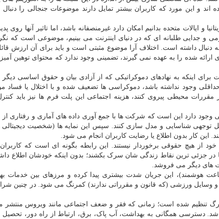
ه اند و این مورد که کاربران بیشتر تمایل دارند موضوعات جنجالی را دنبال کن
تانیا و ایالات متحده بدانیم امکان دارد غیرمنصفانه باشد، اما تاثیر آنها روی پد
ی و جدایی طلبانه ای که در دنیای اینترنت می بینیم، موضوعی است که نگر
نبال داشته است. اختلاف آرا موضوع مثبتی است و باید برای آن ارزش قائل 
ائه شده را به عهده نمی گیرند، تضمینی وجود ندارد که محتوای توهین آمیز 
رای اینکه به نهادهای دموکراتیکی که از آزادی بیان و حقوق اساسی دیگر 
حداقلی وجود نداشته باشد، دموکراسی ها تضعیف شده و با اختلال یا فساد م
 مقررات محیطی پیروی کنند، هزینه اجتماعی این پلت فرم ها نیز باید کنترل
 وجود دارد این است که شرکت ها با جمع آوری داده های آماری و رفتاری از فع
 توجهی شناسایی و مدل سازی کنند. سپس این نمایه ها (شخصیت دیجیتالی ما
. این کار بدون اطلاع یا رضایت کاربران انجام می شود.
ه خود از هیچ حقوقی برخوردار نیستند. این رابطه بگونه ای است که کاربران 
در جزئی ترین نقاط زندگی شان سرک بکشند؛ بدون اینکه خودشان اطلاع داشت
 های دیگر می فروشد.
عت هوشمند)، این جریان شدت بیشتری پیدا کرده و مرزهای بین خدمات ب
و وسایل ورزشی (که قانون و مقرراتی ندارند) کمرنگ می شود. در چنین شرای
زرگ تنظیم شده است؛ زمانی که فقر و ضعف اجتماعی مانند ویروس منتشر 
 شد. دسترسی همگانی به بهداشت، آب پاک، برق، ارتباط از راه دور، تحصیل 