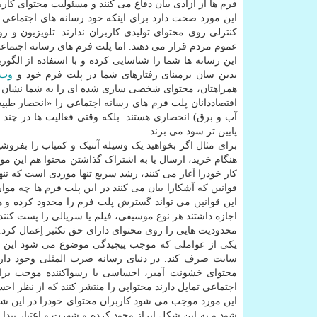
فرم ها از آزادی بیان دفاع می کنند و مسئولیت محتوای کاربر
این مورد صحت دارد برای اینکه خود رسانه های اجتماعی م
کنترلی روی محتوای تولیدی کاربران ندارند. تلویزیون و رو
عموم مردم قرار می دهند. اما پلت فرم های رسانه اجتماع
این رسانه ها شما را شناسایی کرده و با استفاده از الگوری
بدین سان برمبنای رفتارهای شما در پلت فرم خود و
وب
همراهتان، محتوای شخصی سازی شده ای را به شما نشان م
اقتصاددانان پلت فرم های رسانه اجتماعی را «انحصار طبیعی
آب و برق) انحصاری هستند. بلکه وقتی فعالیت ها در چند
پایین تر سود می برند.
برای مثال اگر بخواهید یک وسیله آنتیک و کمیاب را بفروشی
کار خودرا آغاز می کنند، رشد سریع تنها موردی است که تن
قوانین که آشکارا بیان می کنند در این پلت فرم ها چه مو
این قوانین می تواند گسترش پلت فرم را محدود کرده و هزین
اجازه داشتند هر نوع موسیقی، فیلم یا سریالی را پست کنند
محدودیت هایی را روی محتوای دارای حق تکثیر اِعمال کرد.
یکی از عواملی که موجب پیچیدگی موضوع می شود این است
سایت صرف کند. در دنیای رسانه ضرب المثلی وجود دارد
محتوای خشونت آمیز، احساسی یا رسواکننده موجب برانگ
اجتماعی تمایل دارند محتوایی را منتشر کنند که از نظر ا
این مورد موجب می شود کاربران محتوای خودرا در این شبکه
شود و به این شکل ابراز وجود کرده و شهرت و اعتبار پیدا 