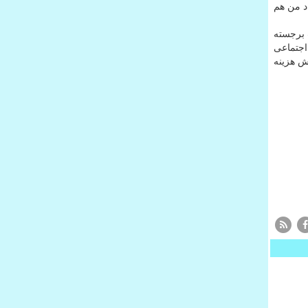
د من هم
 برجسته
 اجتماعی
ش هزینه