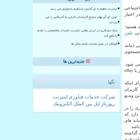
اجتماعی
اینترنت ماهواره ای آمازون مستقیم به موبایل می رسد
 اختیار
اوپن ای آی بهای ترجیح کارمندان خارجی به آمریکایی را می
پردازد
د هستید؛
مرگ دورکاری در ایران وقتی اینترنت ناپایدار متخصصان را ملزم
انی
تلفن
به کوچ کرد
کودکان در تونل وحشت فیلترشکن ها
ی (مانند
 جستجوی
جدیدترین ها
می شود.
تگها
ی اینکه
کاربران
ن ویدیو
شركت
خدمات
فناوری
اینترنت
رپورتاژ
اپل
بین الملل
الكترونیك
ی را در
دارد که
انه های
باشد.
 گذاشته
پلت فرم