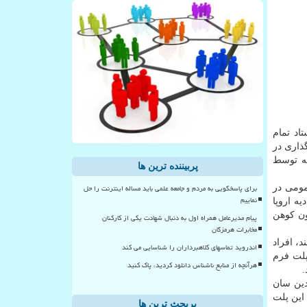
تان وارام استاد تمام
ذاری در
ته توسط
پربیننده ترین ها
برای پاسخگویی به مردم و جامعه علمی باید مساله اینترنت را حل
مومی در
نماییم
تحادیه اروپا
ون کوهن
پیام مدیرعامل همراه اول به دنبال شهادت یکی از کارکنان
مخابرات هرمزگان
د، افراد
اندروید تماسهای کلاهبرداران را شناسایی می کند
و سیستم عامل هایی مانند اندروید و iOS همه نوعی پلت فرم
هرآنچه از منابع ناشناس دانلود کردید، پاک کنید
.
دین سان
 این پلت
پربحث ترین ها