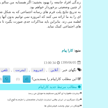
زندگی افراد جامعه را بهبود بخشید؛ اگر همسایه من سالم 
از چنین وضعیتی برخوردار خواهم بود.
به تدریج نتایج پلت فرم های رسانه اجتماعی که به شکل ش
ای را به ما ارائه می کنند که امروزه نمی توانیم بدون آنها ز
لطمه می زند. بنابراین باید مذاکرات جدی صورت بگیرد تا 
های اجتماعی کمک نماید.
منبع:
كارا پیام
1399/06/05
13:00:34
تگهای خبر:
آنلاین
,
اندروید
,
اینترنت
,
تلفن
این مطلب کاراپیام را پسندیدین؟
(0)
(1)
مطالب مرتبط جدید کاراپیام
اینترنت ماهواره ای آمازون مستقیم به موبایل می رسد
مرگ دورکاری در ایران وقتی اینترنت ناپایدار متخصصان را ملزم به کوچ کرد
کودکان در تونل وحشت فیلترشکن ها