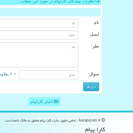
نظرات بینندگان کاراپیام در مورد این مطلب
نام:
ایمیل:
نظر:
سوال:
= ۲ بعلاوه ۳
اخبار کاراپیام
karapayam.ir - تمامی حقوق سایت كارا پیام متعلق به مالک دامنه است
كارا پیام