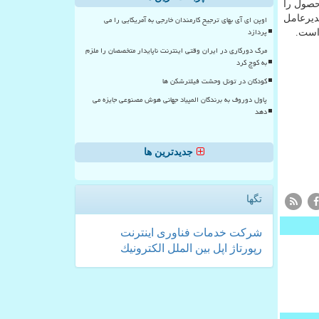
حصول را
دیرعامل
اوپن ای آی بهای ترجیح کارمندان خارجی به آمریکایی را می
پردازد
 است.
مرگ دورکاری در ایران وقتی اینترنت ناپایدار متخصصان را ملزم
به کوچ کرد
کودکان در تونل وحشت فیلترشکن ها
پاول دوروف به برندگان المپیاد جهانی هوش مصنوعی جایزه می
دهد
جدیدترین ها
تگها
شركت
خدمات
فناوری
اینترنت
رپورتاژ
اپل
بین الملل
الكترونیك