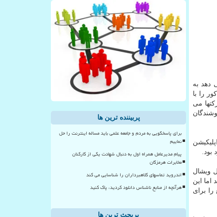
 دهد به
ر را با
کتها می
وشندگان
پربیننده ترین ها
برای پاسخگویی به مردم و جامعه علمی باید مساله اینترنت را حل
نماییم
پلیکیشن
پیام مدیرعامل همراه اول به دنبال شهادت یکی از کارکنان
مخابرات هرمزگان
ل ویشال
اندروید تماسهای کلاهبرداران را شناسایی می کند
اما این
هرآنچه از منابع ناشناس دانلود کردید، پاک کنید
را برای
پربحث ترین ها