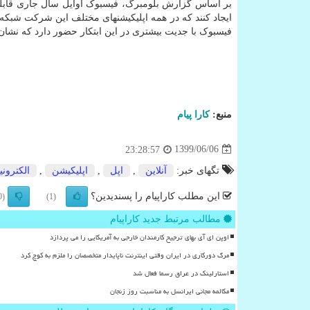
بر اساس گزارش بلومبرگ، فیسبوک اوایل سال جاری قابلیت
ایجاد کنند که در همه اپلیکیشنهای مختلف این شرکت شبکه
فیسبوک با جدیت بیشتری در این ابتکار حضور دارد که نشان
منبع:
كارا پیام
1399/06/06
23:28:57
تگهای خبر:
آنلاین
,
اپل
,
اپلیكیشن
,
الكترونی
این مطلب کاراپیام را پسندیدین؟
(0)
(1)
مطالب مرتبط جدید کاراپیام
اوپن ای آی بهای ترجیح کارمندان خارجی به آمریکایی را می پردازد
مرگ دورکاری در ایران وقتی اینترنت ناپایدار متخصصان را ملزم به کوچ کرد
استارلینک در عراق رسما فعال شد
مکالمه مجانی ایرانسل به مناسبت روز زنجان