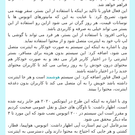
فراهم خواهد شد.
این فعال فناور با تاکید بر اینکه با استفاده از این بستر، سفر بهینه می
شود، تصریح کرد: با عنایت به این که مانیتورهای اتوبوس ها با
نوسانات قیمت، هر روز گران تر می شود ازاین رو استفاده از این
بستر می تواند خیلی به صرفه و کاربردی باشد.
ریاحی افزود: با استفاده از این بستر، هر فرد می تواند با گوشی یا
لپ تاپ خود به اینترنت متصل شود و از محتوا استفاده نماید.
وی با اشاره به اینکه این سیستم به صورت خودکار به اینترنت متصل
می شود، اضافه کرد: این سیستم بدون هزینه برای مسافر، بستر
اینترنتی را در اختیار کاربر قرار می دهد و به صورت خودکار هم
محتوای درون خودش را به روز رسانی می کند تا کاربران محتوای
جدید را در اختیار داشته باشند.
این فعال فناور اضافه کرد: این سیستم
هوشمند
است و هر جا اینترنت
داشته باشد خویش را به آن متصل می کند تا کاربران بدون دغدغه
اینترنت، محتوا را ببینند.
وی با اشاره به اینکه این طرح در اینوتکس ۲۰۲۰ هم حایز رتبه شده
است، اظهار داشت: با ناوگان های حمل و نقل عمومی صحبت کردیم
و مقرر است این سیستم در ۲۰۰ اتوبوس نصب شود که این مورد تا ۳
ماه دیگر محقق می شود.
مدیرعامل این تیم استارت آپی اظهار داشت: اتوبوس، هواپیما، قطار،
کشتی و هر جایی که احتیاج به محتوا دارند ولی دسترسی به اینترنت