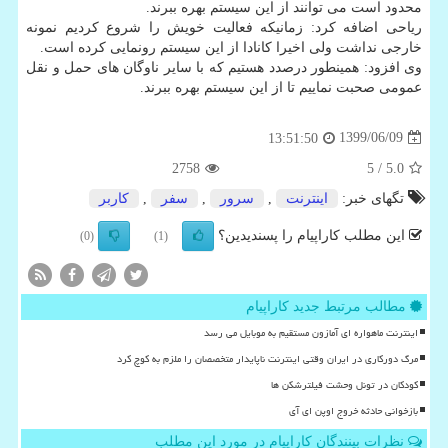
محدود است می توانند از این سیستم بهره ببرند.
ریاحی اضافه کرد: زمانیکه فعالیت خویش را شروع کردیم نمونه
خارجی نداشت ولی اخیرا کانادا از این سیستم رونمایی کرده است.
وی افزود: همینطور درصدد هستیم که با سایر ناوگان های حمل و نقل
عمومی صحبت نماییم تا از این سیستم بهره ببرند.
1399/06/09
13:51:50
2758
/ 5
5.0
تگهای خبر:
اینترنت
,
سرور
,
سفر
,
كاربر
این مطلب کاراپیام را پسندیدین؟
(0)
(1)
مطالب مرتبط جدید کاراپیام
اینترنت ماهواره ای آمازون مستقیم به موبایل می رسد
مرگ دورکاری در ایران وقتی اینترنت ناپایدار متخصصان را ملزم به کوچ کرد
کودکان در تونل وحشت فیلترشکن ها
بازخوانی حادثه خروج اوپن ای آی
نظرات بینندگان کاراپیام در مورد این مطلب