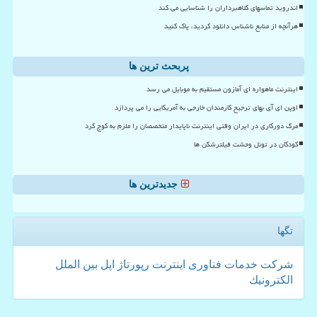
اندروید تماسهای کلاهبرداران را شناسایی می کند
هرآنچه از منابع ناشناس دانلود کردید، پاک کنید
پربحث ترین ها
اینترنت ماهواره ای آمازون مستقیم به موبایل می رسد
اوپن ای آی بهای ترجیح کارمندان خارجی به آمریکایی را می پردازد
مرگ دورکاری در ایران وقتی اینترنت ناپایدار متخصصان را ملزم به کوچ کرد
کودکان در تونل وحشت فیلترشکن ها
جدیدترین ها
تگها
شركت
خدمات
فناوری
اینترنت
رپورتاژ
اپل
بین الملل
الكترونیك