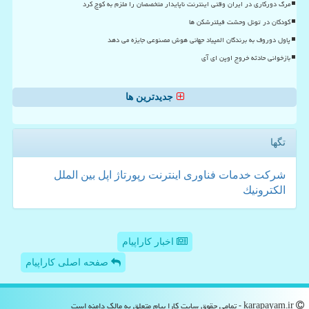
مرگ دورکاری در ایران وقتی اینترنت ناپایدار متخصصان را ملزم به کوچ کرد
کودکان در تونل وحشت فیلترشکن ها
پاول دوروف به برندگان المپیاد جهانی هوش مصنوعی جایزه می دهد
بازخوانی حادثه خروج اوپن ای آی
جدیدترین ها
تگها
شركت
خدمات
فناوری
اینترنت
رپورتاژ
اپل
بین الملل
الكترونیك
اخبار کاراپیام
صفحه اصلی کاراپیام
karapayam.ir - تمامی حقوق سایت كارا پیام متعلق به مالک دامنه است