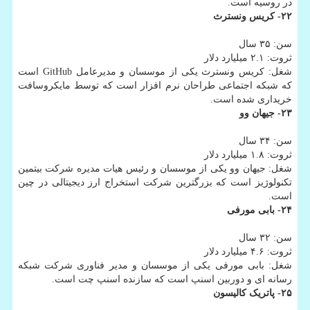
در روسیه است.
۲۲- کریس ونسترث
سن: ۳۵ سال
ثروت: ۲.۱ میلیارد دلار
شغل: کریس ونسترث یکی از موسسان و مدیرعامل GitHub است
که شبکه اجتماعی طراحان نرم افزار است که توسط مایکروسافت
خریداری شده است.
۲۳- جیهان وو
سن: ۳۴ سال
ثروت: ۱.۸ میلیارد دلار
شغل: جیهان وو یکی از موسسان و رئیس هیات مدیره شرکت بیتمین
تکنولوژیز است که بزرگترین شرکت استخراج ارز دیجیتالی در چین
است.
۲۴- بابی مورفی
سن: ۳۲ سال
ثروت: ۴.۶ میلیارد دلار
شغل: بابی مورفی یکی از موسسان و مدیر فناوری شرکت شبکه
رسانه ای و دوربین اسنپ است که سازنده اسنپ چت است.
۲۵- پاتریک کالیسون