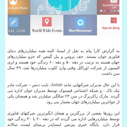
به گزارش کارا پیام به نقل از ایسنا، البته همه میلیاردرهای دنیای
فناوری جوان نیستند. جف بزوس و بیل گیتس که جزو میلیاردرهای
جهان هستند به ترتیب در دهه ۵۰ و دهه ۶۰ زندگی خود هستند و لری
الیسون از شرکت اوراکل وقتی وارد کلوب میلیاردرها شد، ۴۹ سال
سن داشت.
با این حال مدیران شرکتهایی مانند Airbnb، بایت دنس – شرکت مادر
تیک تاک - و شبکه اجتماعی فیسبوک توسط مدیران جوان اداره می
گردند. مارک زاکربرگ در سن ۲۳ سالگی میلیاردر شد و همچنان یکی
از جوانترین میلیاردرهای جهان بشمار می رود.
این روزها بعضی از بزرگترین و هیجان انگیزترین شرکتهای فناوری
توسط میلیاردرهایی اداره می گردند که در دهه ۲۰ یا ۳۰ زندگی خود
قرار دارد. پایگاه خبری بیزنس اینسایدر برمبنای لیست سالانه