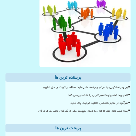
پربیننده ترین ها
برای پاسخگویی به مردم و جامعه علمی باید مساله اینترنت را حل نماییم
اندروید تماسهای کلاهبرداران را شناسایی می کند
هرآنچه از منابع ناشناس دانلود کردید، پاک کنید
پیام مدیرعامل همراه اول به دنبال شهادت یکی از کارکنان مخابرات هرمزگان
پربحث ترین ها