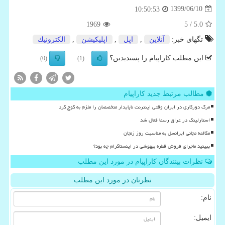
1399/06/10
10:50:53
1969
/ 5
5.0
تگهای خبر:
آنلاین
,
اپل
,
اپلیكیشن
,
الكترونیك
این مطلب کاراپیام را پسندیدین؟
(0)
(1)
مطالب مرتبط جدید کاراپیام
مرگ دورکاری در ایران وقتی اینترنت ناپایدار متخصصان را ملزم به کوچ کرد
استارلینک در عراق رسما فعال شد
مکالمه مجانی ایرانسل به مناسبت روز زنجان
ببینید ماجرای فروش قطره بیهوشی در اینستاگرام چه بود؟
نظرات بینندگان کاراپیام در مورد این مطلب
نظرتان در مورد این مطلب
نام:
ایمیل: