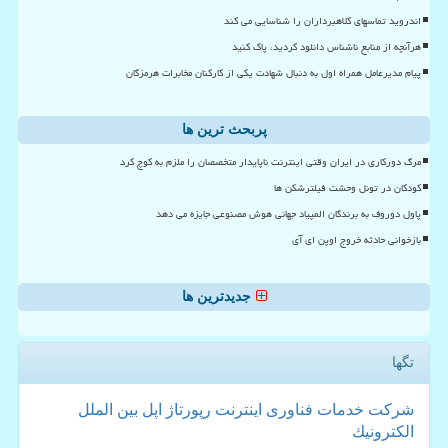
اندروید تماسهای کلاهبرداران را شناسایی می کند
هرآنچه از منابع ناشناس دانلود کردید، پاک کنید
پیام مدیرعامل همراه اول به دنبال شهادت یکی از کارکنان مخابرات هرمزگان
پربحث ترین ها
مرگ دورکاری در ایران وقتی اینترنت ناپایدار متخصصان را ملزم به کوچ کرد
کودکان در تونل وحشت فیلترشکن ها
پاول دوروف به برندگان المپیاد جهانی هوش مصنوعی جایزه می دهد
بازخوانی حادثه خروج اوپن ای آی
جدیدترین ها
تگها
شركت
خدمات
فناوری
اینترنت
رپورتاژ
اپل
بین الملل
الكترونیك