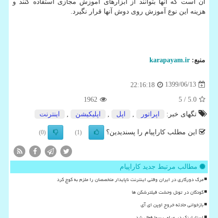
آن است که آنها بتوانند از ابزارهای آموزش مجازی استفاده کنند و
هزینه این نوع آموزش روی دوش آنها قرار نگیرد.
منبع:
karapayam.ir
1399/06/13
22:16:18
1962
/ 5
5.0
تگهای خبر:
اپراتور
,
اپل
,
اپلیكیشن
,
اینترنت
این مطلب کاراپیام را پسندیدین؟
(0)
(1)
مطالب مرتبط جدید کاراپیام
مرگ دورکاری در ایران وقتی اینترنت ناپایدار متخصصان را ملزم به کوچ کرد
کودکان در تونل وحشت فیلترشکن ها
بازخوانی حادثه خروج اوپن ای آی
استارلینک در عراق رسما فعال شد