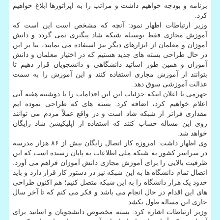
برنامه و بودجه خواهیم داشت و مراتب را به اپراتورها ابلاغ خواهیم
کرد.
وزیر ارتباطات اظهار نمود: آنچه که مشخص است این است که
آموزش مجازی فقط بوسیله شبکه شاد پیگیری نمی گردد و دانش
آموزان و معلمان از ابزارهای دیگر نیز استفاده می نمایند، بنا بر این
در حال طراحی بسته های جدید هستیم که در اختیار معلمان و دانش
آموزان و همین طور اساتید دانشگاهی و دانشجویان قرار دهیم تا
بتوانند از آموزش مجازی استفاده کنند و این آموزش را به سمت
عدالت آموزشی سوق دهد.
جهرمی با اعلان اینکه جزئیات این این اقدامات را تا دوشنبه هفته آتی
اعلام خواهیم کرد، اضافه کرد: بسته های که طراحی نموده ایم
مقداری فراتر از شبکه شاد است و در واقع عملاً مردم می توانند
روی این مساله حساب کنند که استفاده از اپلیکیشن شاد رایگان
خواهد شد.
وی اظهار داشت: امروزه کار اتصال رایگان بیش از ۸۶ هزار مدرسه
در سراسر کشور به شبکه ملی اطلاعات به پایان رسیده است که این
ظرفیت بالایی را برای آموزش مجازی دانش آموزان فراهم می آورد.
اتصال تمام دانشگاه ها به این شبکه نیز در دستور کار قرار دارد و باید
حدود یک هزار دانشگاه را به این شبکه متصل کنیم؛ هم اکنون طراحی
های این اقدام در حال انجام می باشد و فکر می کنم که تا آخر سال
جاری این مساله طول بکشد.
وزیر ارتباطات اشاره کرد: بسته مخصوص دانشجویان و اساتید برای