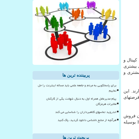
کپیتال و
 بیشتری
تری و
پربیننده ترین ها
برای پاسخگویی به مردم و جامعه علمی باید مساله اینترنت را حل
نماییم
ند. این
فرصتهای
پیام مدیرعامل همراه اول به دنبال شهادت یکی از کارکنان
مخابرات هرمزگان
اندروید تماسهای کلاهبرداران را شناسایی می کند
ان فروش
هرآنچه از منابع ناشناس دانلود کردید، پاک کنید
آنلاین بیگ بسکت و بانک HDFC بوسیله
پربحث ترین ها