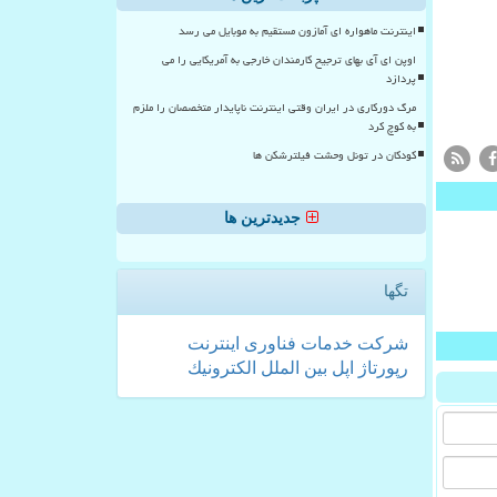
اینترنت ماهواره ای آمازون مستقیم به موبایل می رسد
اوپن ای آی بهای ترجیح کارمندان خارجی به آمریکایی را می
پردازد
مرگ دورکاری در ایران وقتی اینترنت ناپایدار متخصصان را ملزم
به کوچ کرد
کودکان در تونل وحشت فیلترشکن ها
جدیدترین ها
تگها
شركت
خدمات
فناوری
اینترنت
رپورتاژ
اپل
بین الملل
الكترونیك