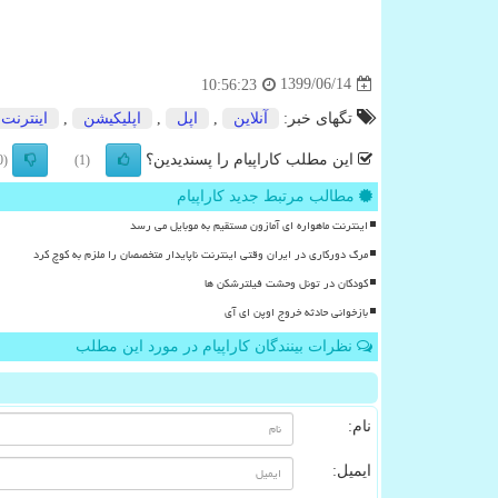
1399/06/14
10:56:23
تگهای خبر:
آنلاین
,
اپل
,
اپلیكیشن
,
اینترنت
این مطلب کاراپیام را پسندیدین؟
(0)
(1)
مطالب مرتبط جدید کاراپیام
اینترنت ماهواره ای آمازون مستقیم به موبایل می رسد
مرگ دورکاری در ایران وقتی اینترنت ناپایدار متخصصان را ملزم به کوچ کرد
کودکان در تونل وحشت فیلترشکن ها
بازخوانی حادثه خروج اوپن ای آی
نظرات بینندگان کاراپیام در مورد این مطلب
نام:
ایمیل: