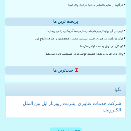
هرآنچه از منابع ناشناس دانلود کردید، پاک کنید
پربحث ترین ها
اوپن ای آی بهای ترجیح کارمندان خارجی به آمریکایی را می پردازد
مرگ دورکاری در ایران وقتی اینترنت ناپایدار متخصصان را ملزم به کوچ کرد
کودکان در تونل وحشت فیلترشکن ها
پاول دوروف به برندگان المپیاد جهانی هوش مصنوعی جایزه می دهد
جدیدترین ها
تگها
شركت
خدمات
فناوری
اینترنت
رپورتاژ
اپل
بین الملل
الكترونیك