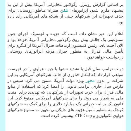
بر اساس گزارش رویترز، رگولاتور مخابراتی آمریکا پیش از این به
پیشنهاد ملزم شدن اپراتورهای
تلفن
همراه مناطق روستایی برای
حذف تجهیزات این شرکتهای چینی از شبکه های آمریکایی رای داده
بود.
اعلام این خبر نشان داده است که هزینه و لجستیک اجرای چنین
ممنوعیتی یک چالش پیش روی رگولاتور مخابراتی آمریکا خواهد بود و
الان آجیت پای، رئیس کمیسیون ارتباطات فدرال آمریکا از کنگره برای
تأمین مالی فدرال به منظور جبران هزینه اپراتورهای روستایی
درخواست خواهد نمود.
دولت ترامپ سال قبل با تشدید تنشها با چین، هواوی را در فهرست
سیاهی قرار داد که انتقال فناوری از جانب شرکتهای آمریکایی به این
شرکت را بدون
مجوز
ویژه دولت آمریکا ممنوع می کرد. سپس در
مارس سال جاری، ترامپ قانونی را امضا کرد که استفاده از منابع
مالی فدرال برای خرید تجهیزات از شرکتهایی که تهدیدی برای امنیت
ملی به شمار می روند را برای شرکتهای آمریکایی ممنوع کرد. این
قانون یک برنامه جبرانی یک میلیارد دلاری را برای کمک به شرکتهای
کوچک به منظور تأمین هزینه های جایگزینی تجهیزات ممنوع شرکتهای
هواوی تکنولوژیز و ZTE Corp پیشبینی کرده است.