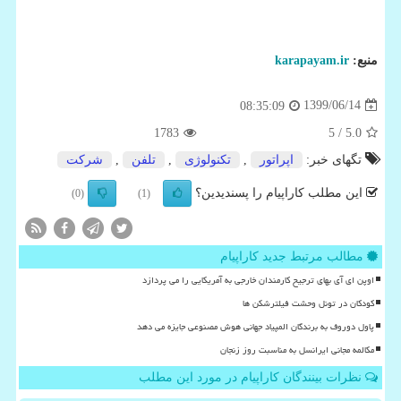
منبع:
karapayam.ir
1399/06/14
08:35:09
1783
/ 5
5.0
تگهای خبر:
اپراتور
,
تكنولوژی
,
تلفن
,
شركت
این مطلب کاراپیام را پسندیدین؟
(0)
(1)
مطالب مرتبط جدید کاراپیام
اوپن ای آی بهای ترجیح کارمندان خارجی به آمریکایی را می پردازد
کودکان در تونل وحشت فیلترشکن ها
پاول دوروف به برندگان المپیاد جهانی هوش مصنوعی جایزه می دهد
مکالمه مجانی ایرانسل به مناسبت روز زنجان
نظرات بینندگان کاراپیام در مورد این مطلب