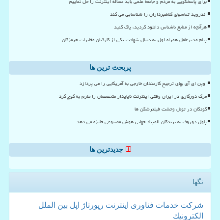
برای پاسخگویی به مردم و جامعه علمی باید مساله اینترنت را حل نماییم
اندروید تماسهای کلاهبرداران را شناسایی می کند
هرآنچه از منابع ناشناس دانلود کردید، پاک کنید
پیام مدیرعامل همراه اول به دنبال شهادت یکی از کارکنان مخابرات هرمزگان
پربحث ترین ها
اوپن ای آی بهای ترجیح کارمندان خارجی به آمریکایی را می پردازد
مرگ دورکاری در ایران وقتی اینترنت ناپایدار متخصصان را ملزم به کوچ کرد
کودکان در تونل وحشت فیلترشکن ها
پاول دوروف به برندگان المپیاد جهانی هوش مصنوعی جایزه می دهد
جدیدترین ها
تگها
شركت
خدمات
فناوری
اینترنت
رپورتاژ
اپل
بین الملل
الكترونیك