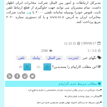
مدیرکل ارتباطات و امور بین الملل شرکت مخابرات ایران اظهار
داشت: تمام مشتریان می توانند جهت جلوگیری از قطع ارتباط تلفن
ثابت، قبوض خودرا بوسیله سامانه تلفنی ۲۰۰۰ یا
وب
سایت شرکت
مخابرات ایران به آدرس www.tci.ir و یا کد دستوری ستاره ۲۰۲۰
مربع پرداخت کنند.
1399/06/17
12:33:31
2500
/ 5
5.0
تگهای خبر:
اینترنت
,
بین الملل
,
پیامك
,
تلفن
این مطلب کاراپیام را پسندیدین؟
(0)
(1)
مطالب مرتبط جدید کاراپیام
مرگ دورکاری در ایران وقتی اینترنت ناپایدار متخصصان را ملزم به کوچ کرد
کودکان در تونل وحشت فیلترشکن ها
پاول دوروف به برندگان المپیاد جهانی هوش مصنوعی جایزه می دهد