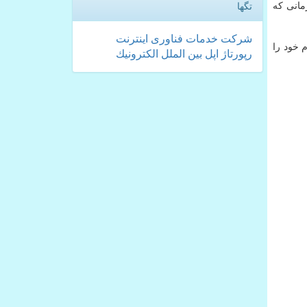
مانی که
تگها
شركت
خدمات
فناوری
اینترنت
 خود را
رپورتاژ
اپل
بین الملل
الكترونیك