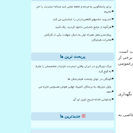
برای پاسخگویی به مردم و جامعه علمی باید مساله اینترنت را حل
نماییم
اندروید تماسهای کلاهبرداران را شناسایی می کند
هرآنچه از منابع ناشناس دانلود کردید، پاک کنید
پیام مدیرعامل همراه اول به دنبال شهادت یکی از کارکنان
مخابرات هرمزگان
ست است.
پربحث ترین ها
برخی از
ارعمومی
مرگ دورکاری در ایران وقتی اینترنت ناپایدار متخصصان را ملزم
به کوچ کرد
کودکان در تونل وحشت فیلترشکن ها
پاول دوروف به برندگان المپیاد جهانی هوش مصنوعی جایزه می
دهد
نگهداری
بازخوانی حادثه خروج اوپن ای آی
خاصی به
جدیدترین ها