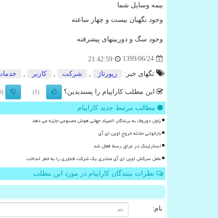
بیمه وسایل شما
وجود نگهبان بیست و چهار ساعته
وجود سگ و دوربینهای پیشرفته
1399/06/24
21:42:59
تگهای خبر:
رپورتاژ
,
شركت
,
كاربر
,
خدمات
این مطلب کاراپیام را پسندیدین؟
(0)
(1)
مطالب مرتبط جدید کاراپیام
پاول دوروف به برندگان المپیاد جهانی هوش مصنوعی جایزه می دهد
بازخوانی حادثه خروج اوپن ای آی
استارلینک در عراق رسما فعال شد
عامل سرکش اوپن ای آی مشتری یک شرکت فناوری را به خطر انداخت
نظرات بینندگان کاراپیام در مورد این مطلب
نام: