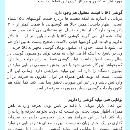
مورد نیاز به کشور و مونتاژ کردن این قطعات است.
گوشی ۵G با قیمت معقول هم وجود دارد
قربانی با اشاره به اینکه ذهنیت ها درباره قیمت گوشیهای ۵G اشتباه
است، اظهار داشت: همین حالا هم گوشیهایی با قیمت کمتر از ۳۰۰
دلار وجود دارد که از اینترنت نسل پنج پشتیبانی می کنند، بدین سبب
اینکه عده ای می گویند گوشی ۵G با قیمت پایین تر از ۵۰۰ دلار
نداریم و قیمت این گوشیها خیلی بالاست، صحیح نیست. همین الان هم
می شود با قیمتی حدود ۱۱ میلیون تومان گوشی مجهز به ۵G خرید.
وی در پاسخ به اینکه آیا می توان به هدف تولید دو میلیون گوشی در
سال رسید، اظهار داشت: تولید گوشی فقط به اراده دولت ربط دارد
که بخواهد این کار شدنی شود یا خیر. بخش خصوصی توانایی تولید دو
میلیون دستگاه را دارد اما این تولید شرایطی دارد. زمانی این کار
شدنی است که تولید تلفن همراه در ایران مقرون به صرفه تر از
وارداتش باشد و در غیر این صورت، تحقق پیدا نمی کند، کما اینکه هم
اکنون واردات گوشی بسیار مقرون به صرفه تر است.
توانایی فنی تولید گوشی را داریم
این فعال بازار موبایل با تاکید بر پایین بودن تعرفه واردات تلفن
همراه، اظهار نمود: بحث این نیست که دولت بخواهد تعرفه واردات را
زیاد کند. اما در این شرایط هم بخش خصوصی حاضر به سرمایه
گذاری در یک بخش زیان ده نیست. این به معنای عدم توانایی در تولید
گوشی نیست، ما توانایی فنی تولید گوشی را داریم، اما رسیدن به