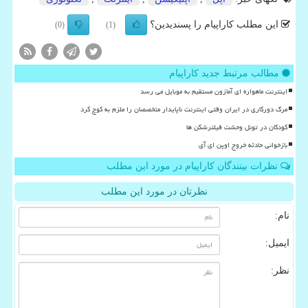
این مطلب کاراپیام را پسندیدین؟
(0)
(1)
مطالب مرتبط جدید کاراپیام
اینترنت ماهواره ای آمازون مستقیم به موبایل می رسد
مرگ دورکاری در ایران وقتی اینترنت ناپایدار متخصصان را ملزم به کوچ کرد
کودکان در تونل وحشت فیلترشکن ها
بازخوانی حادثه خروج اوپن ای آی
نظرات بینندگان کاراپیام در مورد این مطلب
نظرتان در مورد این مطلب
نام:
ایمیل:
نظر: