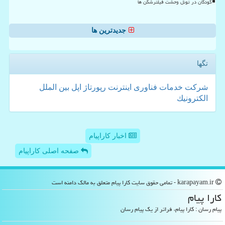
کودکان در تونل وحشت فیلترشکن ها
جدیدترین ها
تگها
شركت
خدمات
فناوری
اینترنت
رپورتاژ
اپل
بین الملل
الكترونیك
اخبار کاراپیام
صفحه اصلی کاراپیام
karapayam.ir - تمامی حقوق سایت كارا پیام متعلق به مالک دامنه است
كارا پیام
پیام رسان : کارا پیام، فراتر از یک پیام رسان