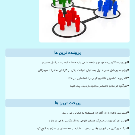
پربیننده ترین ها
برای پاسخگویی به مردم و جامعه علمی باید مساله اینترنت را حل نماییم
پیام مدیرعامل همراه اول به دنبال شهادت یکی از کارکنان مخابرات هرمزگان
اندروید تماسهای کلاهبرداران را شناسایی می کند
هرآنچه از منابع ناشناس دانلود کردید، پاک کنید
پربحث ترین ها
اینترنت ماهواره ای آمازون مستقیم به موبایل می رسد
اوپن ای آی بهای ترجیح کارمندان خارجی به آمریکایی را می پردازد
مرگ دورکاری در ایران وقتی اینترنت ناپایدار متخصصان را ملزم به کوچ کرد