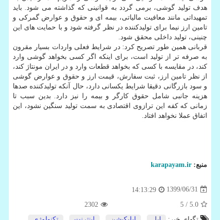
هدف تولید گوشی، برمی گردد به قوانینی که گذاشته می شود. باید
تمهیداتی مانند معافیت مالیاتی، بیمه ای و حقوق و عوارض گمرکی و
تامین ارز نیما برای تولیدکننده در نظر گرفته شود و با حمایت های این
چنینی، تولید داخلی محقق شود.
قربانی همین طور تصریح کرد: در شرایط فعلی واردات بسیار مقرون
به صرفه تر از تولید است، برای اینکه اگر کسی بخواهد گوشی وارد
کند، در مقایسه با کسی که بخواهد قطعات وارد و در ایران مونتاژ کند،
از نظر تامین ارز، ثبت سفارش، قیمت ارز و حقوق و عوارض گوشی
و سود بازرگانی دقیقا شرایط یکسانی دارد، حال آنکه تولیدکننده صدها
هزینه جانبی شامل حقوق کارگر و بیمه را نیز دارد. بدین سبب تا
زمانی که کفه این ترازوی اقتصادی به سمت تولید سنگین نشود، این
اتفاق عملا نخواهد افتاد.
منبع:
karapayam.ir
1399/06/31
14:13:29
2302
/ 5
5.0
تگهای خبر:
اپل
,
اپلیكیشن
,
اینترنت
,
تكنولوژی