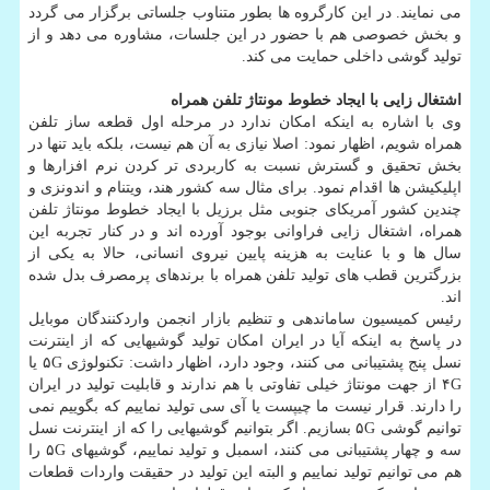
می نمایند. در این کارگروه ها بطور متناوب جلساتی برگزار می گردد
و بخش خصوصی هم با حضور در این جلسات، مشاوره می دهد و از
تولید گوشی داخلی حمایت می کند.
اشتغال زایی با ایجاد خطوط مونتاژ تلفن همراه
وی با اشاره به اینکه امکان ندارد در مرحله اول قطعه ساز تلفن
همراه شویم، اظهار نمود: اصلا نیازی به آن هم نیست، بلکه باید تنها در
بخش تحقیق و گسترش نسبت به کاربردی تر کردن نرم افزارها و
اپلیکیشن ها اقدام نمود. برای مثال سه کشور هند، ویتنام و اندونزی و
چندین کشور آمریکای جنوبی مثل برزیل با ایجاد خطوط مونتاژ تلفن
همراه، اشتغال زایی فراوانی بوجود آورده اند و در کنار تجربه این
سال ها و با عنایت به هزینه پایین نیروی انسانی، حالا به یکی از
بزرگترین قطب های تولید تلفن همراه با برندهای پرمصرف بدل شده
اند.
رئیس کمیسیون ساماندهی و تنظیم بازار انجمن واردکنندگان موبایل
در پاسخ به اینکه آیا در ایران امکان تولید گوشیهایی که از اینترنت
نسل پنج پشتیبانی می کنند، وجود دارد، اظهار داشت: تکنولوژی ۵G یا
۴G از جهت مونتاژ خیلی تفاوتی با هم ندارند و قابلیت تولید در ایران
را دارند. قرار نیست ما چیپست یا آی سی تولید نماییم که بگوییم نمی
توانیم گوشی ۵G بسازیم. اگر بتوانیم گوشیهایی را که از اینترنت نسل
سه و چهار پشتیبانی می کنند، اسمبل و تولید نماییم، گوشیهای ۵G را
هم می توانیم تولید نماییم و البته این تولید در حقیقت واردات قطعات