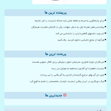
پربیننده ترین ها
برای پاسخگویی به مردم و جامعه علمی باید مساله اینترنت را حل نماییم
پیام مدیرعامل همراه اول به دنبال شهادت یکی از کارکنان مخابرات هرمزگان
اندروید تماسهای کلاهبرداران را شناسایی می کند
هرآنچه از منابع ناشناس دانلود کردید، پاک کنید
پربحث ترین ها
خبرنگاران حوزه فناوری، مترجمان تحول دیجیتال برای افکار عمومی هستند
اینترنت ماهواره ای آمازون مستقیم به موبایل می رسد
اوپن ای آی بهای ترجیح کارمندان خارجی به آمریکایی را می پردازد
مرگ دورکاری در ایران وقتی اینترنت ناپایدار متخصصان را ملزم به کوچ کرد
جدیدترین ها