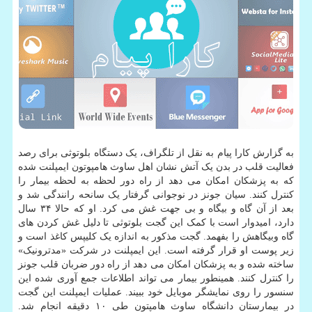
به گزارش کارا پیام به نقل از تلگراف، یک دستگاه بلوتوثی برای رصد
فعالیت قلب در بدن یک آتش نشان اهل ساوث هامپوتون ایمپلنت شده
که به پزشکان امکان می دهد از راه دور لحظه به لحظه بیمار را
کنترل کنند. سیان جونز در نوجوانی گرفتار یک سانحه رانندگی شد و
بعد از آن گاه و بیگاه و بی جهت غش می کرد. او که حالا ۳۴ سال
دارد، امیدوار است با کمک این گجت بلوتوثی تا دلیل غش کردن های
گاه وبیگاهش را بفهمد. گجت مذکور به اندازه یک کلیپس کاغذ است و
زیر پوست او قرار گرفته است. این ایمپلنت در شرکت «مدترونیک»
ساخته شده و به پزشکان امکان می دهد از راه دور ضربان قلب جونز
را کنترل کنند. همینطور بیمار می تواند اطلاعات جمع آوری شده این
سنسور را روی نمایشگر موبایل خود ببیند. عملیات ایمپلنت این گجت
در بیمارستان دانشگاه ساوث هامپتون طی ۱۰ دقیقه انجام شد.