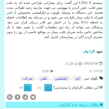
سیستم LINQ II این گجت برای بیمارانی طراحی شده که به علت
تپش قلب، غش کردن یا بیهوشی بی جهت نیازمند رصد طولانی مدت
هستند. این دستگاه به وسیله بلوتوث و اپلیکیشنی مخصوص با
تلفن
همراه یا تبلت بیمار یکپارچه می شود و در مرحله بعد اطلاعات لحظه
به لحظه ECG بیمار را در اختیار تیم کادر درمان قرار می دهد.
پزشکان می توانند از راه دور تنظیمات گجت را تغییر دهند تا یک
شاخص خاص مانند ضربان قلب بیمار در مواقع خاصی از روز را بدون
بستری کردن آنان در بیمارستان کنترل کنند.
منبع:
كارا پیام
1399/07/06
13:28:32
2228
/ 5
5.0
تگهای خبر:
اپل
,
اپلیكیشن
,
تلفن
,
شركت
این مطلب کاراپیام را پسندیدین؟
(0)
(1)
مطالب مرتبط جدید کاراپیام