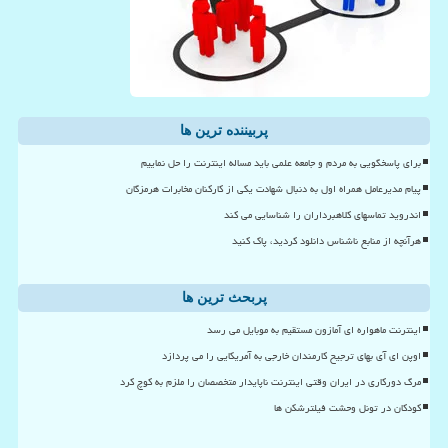
پربیننده ترین ها
برای پاسخگویی به مردم و جامعه علمی باید مساله اینترنت را حل نماییم
پیام مدیرعامل همراه اول به دنبال شهادت یکی از کارکنان مخابرات هرمزگان
اندروید تماسهای کلاهبرداران را شناسایی می کند
هرآنچه از منابع ناشناس دانلود کردید، پاک کنید
پربحث ترین ها
اینترنت ماهواره ای آمازون مستقیم به موبایل می رسد
اوپن ای آی بهای ترجیح کارمندان خارجی به آمریکایی را می پردازد
مرگ دورکاری در ایران وقتی اینترنت ناپایدار متخصصان را ملزم به کوچ کرد
کودکان در تونل وحشت فیلترشکن ها