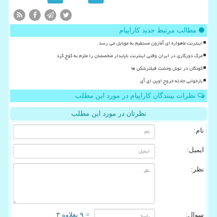
مطالب مرتبط جدید کاراپیام
اینترنت ماهواره ای آمازون مستقیم به موبایل می رسد
مرگ دورکاری در ایران وقتی اینترنت ناپایدار متخصصان را ملزم به کوچ کرد
کودکان در تونل وحشت فیلترشکن ها
بازخوانی حادثه خروج اوپن ای آی
نظرات بینندگان کاراپیام در مورد این مطلب
نظرتان در مورد این مطلب
نام:
ایمیل:
نظر:
سوال:
= ۹ بعلاوه ۳