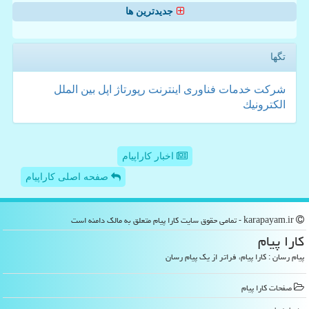
جدیدترین ها
تگها
شركت
خدمات
فناوری
اینترنت
رپورتاژ
اپل
بین الملل
الكترونیك
اخبار کاراپیام
صفحه اصلی کاراپیام
karapayam.ir - تمامی حقوق سایت كارا پیام متعلق به مالک دامنه است
كارا پیام
پیام رسان : کارا پیام، فراتر از یک پیام رسان
صفحات كارا پیام