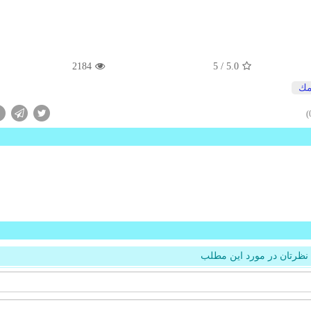
2184
/ 5
5.0
مك
نظرتان در مورد این مطلب