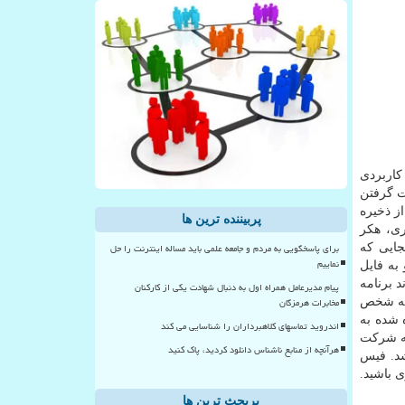
Check آسیب پذیری خطرناکی را در نسخه اندروید و iOS برنامه کاربردی
ت گرفتن
از ذخیره
پربیننده ترین ها
ری، هکر
برای پاسخگویی به مردم و جامعه علمی باید مساله اینترنت را حل
جایی که
نماییم
به فایل
 برنامه
پیام مدیرعامل همراه اول به دنبال شهادت یکی از کارکنان
مخابرات هرمزگان
امه شخص
ه شده به
اندروید تماسهای کلاهبرداران را شناسایی می کند
 پذیری را به شرکت
هرآنچه از منابع ناشناس دانلود کردید، پاک کنید
ه باشد. فیس
 باشید.
پربحث ترین ها