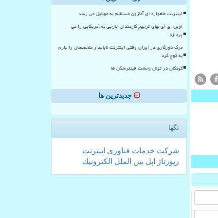
اینترنت ماهواره ای آمازون مستقیم به موبایل می رسد
اوپن ای آی بهای ترجیح کارمندان خارجی به آمریکایی را می
پردازد
مرگ دورکاری در ایران وقتی اینترنت ناپایدار متخصصان را ملزم
به کوچ کرد
کودکان در تونل وحشت فیلترشکن ها
جدیدترین ها
تگها
شركت
خدمات
فناوری
اینترنت
رپورتاژ
اپل
بین الملل
الكترونیك