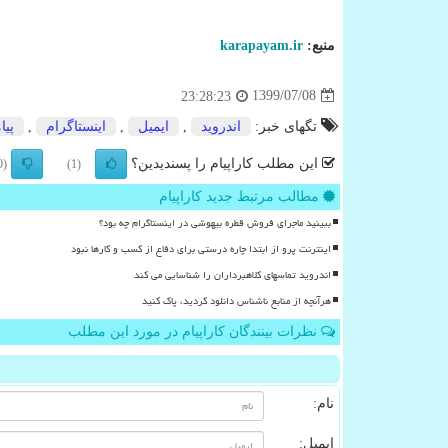
منبع:
karapayam.ir
1399/07/08
23:28:23
تگهای خبر:
اندروید
,
ایمیل
,
اینستاگرام
,
پیا
این مطلب کاراپیام را پسندیدین؟
(0)
(1)
مطالب مرتبط جدید کاراپیام
ببینید ماجرای فروش قطره بیهوشی در اینستاگرام چه بود؟
اینترنت پرو از ابتدا چاره درستی برای دفاع از کسب و کارها نبود
اندروید تماسهای کلاهبرداران را شناسایی می کند
هرآنچه از منابع ناشناس دانلود کردید، پاک کنید
نظرات بینندگان کاراپیام در مورد این مطلب
نام:
ایمیل: