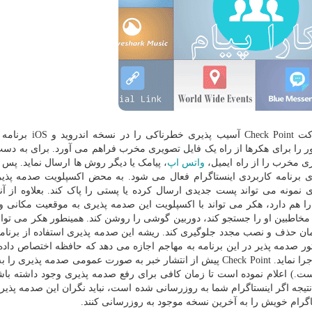
به گزارش کارا پیام به نقل از مرکز ماهر، محققان شرکت  Point‫
دور را برای هکرها از راه یک فایل تصویری مخرب فراهم می آورد. برای به دس
ی مخرب را از راه ایمیل،
واتس اپ
، پیامک یا دیگر روش ها ارسال نماید. پس 
ی برنامه کاربردی اینستاگرام فعال می شود. به محض اکسپلویت صدمه پذی
 نمونه می تواند پست جدیدی ارسال کرده یا پستی را پاک کند. بعلاوه از آن
هم دارد، هکر می تواند با اکسپلویت این صدمه پذیری به موقعیت مکانی و 
اطبین او را جستجو کند، دوربین گوشی را روشن کند. همینطور هکر می تواند
تا زمان حذف و نصب مجدد جلوگیری کند. ریشه این صدمه پذیری استفاده از برن
است. یک دستور صدمه پذیر در این برنامه به مهاجم اجازه می دهد که حافظه اختصاص داد
تصویر را دستکاری کرده و کد مخرب مورد نظر خویش را اجرا نماید. Check Point پیش از انتشار خبر به صورت عمومی صدمه
بوک اینستاگرام را در سال ۲۰۱۲ خریده است.) اعلام نموده است تا زمان کافی برای رفع صدمه پذیری وجود داشت
یجه اگر اینستاگرام شما به روزرسانی شده است، نباید نگران این صدمه پذیری
گرام خویش را به آخرین نسخه موجود به روزرسانی کنند.