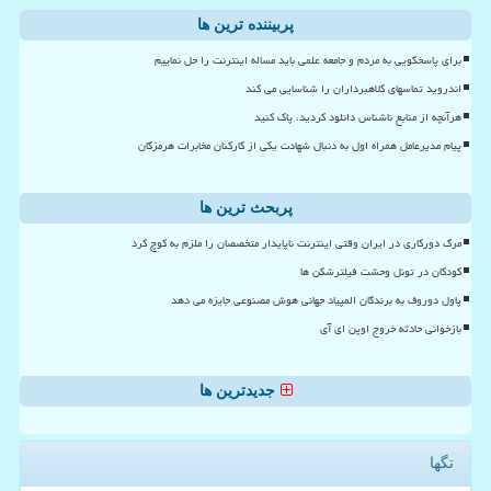
پربیننده ترین ها
برای پاسخگویی به مردم و جامعه علمی باید مساله اینترنت را حل نماییم
اندروید تماسهای کلاهبرداران را شناسایی می کند
هرآنچه از منابع ناشناس دانلود کردید، پاک کنید
پیام مدیرعامل همراه اول به دنبال شهادت یکی از کارکنان مخابرات هرمزگان
پربحث ترین ها
مرگ دورکاری در ایران وقتی اینترنت ناپایدار متخصصان را ملزم به کوچ کرد
کودکان در تونل وحشت فیلترشکن ها
پاول دوروف به برندگان المپیاد جهانی هوش مصنوعی جایزه می دهد
بازخوانی حادثه خروج اوپن ای آی
جدیدترین ها
تگها