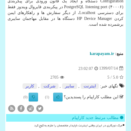
Configuration دستگاه و ایجاد یک قانون ورودی برای پیکربندی
(۴۰۰۰۶) PostgreSQL listening port در پیکربندی فایروال ویندوز فقط
برای دسترسی Localhost، از دیگر سفارش ها و راهکارهای ایمن
کردن HP Device Manager دستگاه ها در مقابل مهاجمان سایبری
برشمرده شده است.
منبع:
karapayam.ir
1399/07/14
23:02:07
2705
/ 5
5.0
تگهای خبر:
اینترنت
,
سایبر
,
شركت
,
كاربر
این مطلب کاراپیام را پسندیدین؟
(0)
(1)
مطالب مرتبط جدید کاراپیام
مرگ دورکاری در ایران وقتی اینترنت ناپایدار متخصصان را ملزم به کوچ کرد