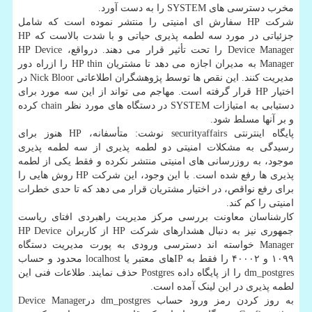
مخرب دسترسی های SYSTEM را به دست آورد.
شرکت HP سفارش ای امنیتی را منتشر نموده است که شامل
جزئیاتی در مورد سه لطمه پذیری حیاتی و با شدت بالاست که HP
Device Manager را تحت تأثیر قرار می دهند. درواقع، HP Device
Manager به مدیران اجازه می دهد تا مشتریان HP thin را ازراه دور
مدیریت کنند. این نقص ها توسط پژوهشگران اطلاعاتی Nick Bloor در
اختیار HP قرار گرفته است. مهاجم می تواند از این سه مورد برای
دستیابی به امتیازات SYSTEM در دستگاه های مورد نظر chain کرده
و بر آنها مسلط شود.
پایگاه اینترنتی securityaffairs نوشت: متأسفانه، HP هنوز برای
رسیدگی به مشکلات امنیتی دو لطمه پذیری از سه لطمه پذیری
موجود، به روزرسانی های امنیتی منتشر نکرده و فقط یکی از لطمه
پذیری‎ ها رفع شده است. با این وجود، این شرکت HP روش هایی را
برای رفع نواقص، در اختیار مشتریان قرار می دهد که تا حدی خطرات
امنیتی را کم کند.
کارشناسان معاونت بررسی مرکز مدیریت راهبردی افتای ریاست
جمهوری نیز به دنبال هشدارهای شرکت HP از کاربران HP Device
Manager خواسته اند دسترسی ورودی به پورت مدیریت دستگاه
۱۰۹۹ و ۴۰۰۰۲ را فقط به IPهای معتبر یا localhost محدود و حساب
dm_postgres را از پایگاه داده Postgres حذف نمایند. طلاعات فنی این
لطمه پذیری در این لینک آمده است.
به روز کردن رمز ورود حساب dm_postgres درDevice Manager