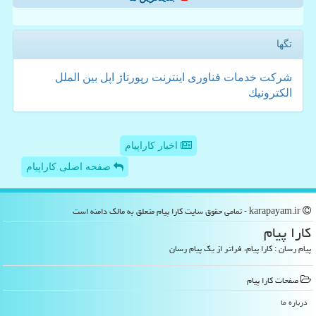
تگها
شركت
خدمات
فناوری
اینترنت
رپورتاژ
اپل
بین الملل
الكترونیك
اخبار کاراپیام
صفحه اصلی کاراپیام
karapayam.ir - تمامی حقوق سایت كارا پیام متعلق به مالک دامنه است
كارا پیام
پیام رسان : کارا پیام، فراتر از یک پیام رسان
صفحات كارا پیام
درباره ما