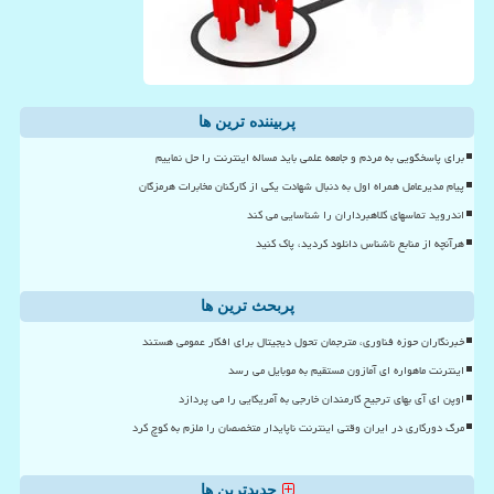
پربیننده ترین ها
برای پاسخگویی به مردم و جامعه علمی باید مساله اینترنت را حل نماییم
پیام مدیرعامل همراه اول به دنبال شهادت یکی از کارکنان مخابرات هرمزگان
اندروید تماسهای کلاهبرداران را شناسایی می کند
هرآنچه از منابع ناشناس دانلود کردید، پاک کنید
پربحث ترین ها
خبرنگاران حوزه فناوری، مترجمان تحول دیجیتال برای افکار عمومی هستند
اینترنت ماهواره ای آمازون مستقیم به موبایل می رسد
اوپن ای آی بهای ترجیح کارمندان خارجی به آمریکایی را می پردازد
مرگ دورکاری در ایران وقتی اینترنت ناپایدار متخصصان را ملزم به کوچ کرد
جدیدترین ها