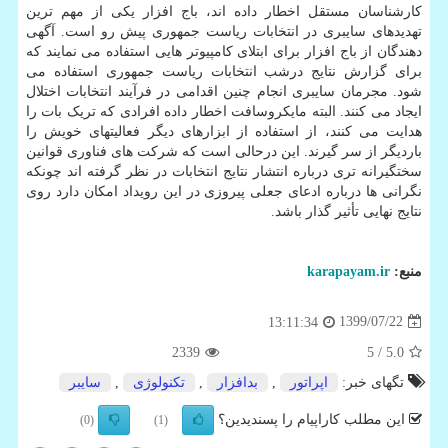
کارشناسان مستقل اخطار داده اند، باج افزار یکی از مهم ترین
تهدیدهای سایبری در انتخابات ریاست جمهوری پیش رو است. آگهی
دهندگان از باج افزار برای ابتلای کامپیوتر هایی استفاده می نمایند که
برای گزارش نتایج درشب انتخابات ریاست جمهوری استفاده می
شود. مجرمان سایبری انجام چنین اقدامی در فرآیند انتخابات اختلال
ایجاد می کنند. البته مایکروسافت اخطار داده افرادی که تریک بات را
هدایت می کنند، از استفاده از ابزارهای دیگر فعالیتهای خویش را
باردیگر از سر گیرند. این درحالی است که شرکت های فناوری قوانین
سختگیرانه تری درباره انتشار نتایج انتخابات در نظر گرفته اند چونکه
نگرانی ها درباره ادعای جعلی پیروزی در این رویداد امکان دارد روی
نتایج نهایی تأثیر گذار باشد.
منبع:
karapayam.ir
1399/07/22
13:11:34
2339
/ 5
5.0
تگهای خبر:
اپراتور
,
بدافزار
,
تكنولوژی
,
سایبر
این مطلب کاراپیام را پسندیدین؟
(0)
(1)