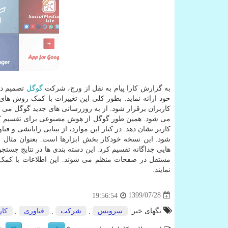
به گزارش کارا پیام به نقل از ورج، شرکت
گوگل
تصمیم دا
خود ارائه نماید. بطور کلی این تغییرات با کمک روش ها
کاربران برقرار شود. از به روزرسانی های جدید گوگل می ت
می شود. همین طور گوگل از هوش مصنوعی برای تقسیم کردن 
کاربر نشان دهد. در کنار این موارد، از بینایی رایانشی و
شود. این نسخه خودکار بخش ابزارها است. بعنوان مثال 
هایی جداگانه تقسیم کرد. این دسته بندی ها در نتایج جس
مستقل در صفحات منظم می شوند. این اطلاعات با کمک ه
نمایند.
1399/07/28
19:56:54
تگهای خبر:
سرویس
,
شركت
,
فناوری
,
كار