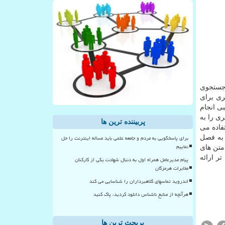
 جستجوی
ری برای
ی انجام
ی را به
پربیننده ترین ها
تفاده می
برای پاسخگویی به مردم و جامعه علمی باید مساله اینترنت را حل
 به فصل
نماییم
تن های
ر ارائه
پیام مدیرعامل همراه اول به دنبال شهادت یکی از کارکنان
مخابرات هرمزگان
اندروید تماسهای کلاهبرداران را شناسایی می کند
هرآنچه از منابع ناشناس دانلود کردید، پاک کنید
پربحث ترین ها