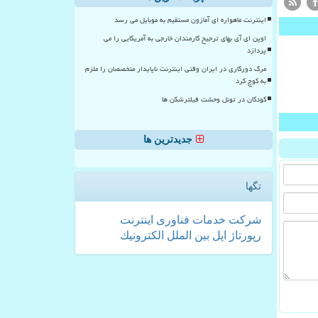
اینترنت ماهواره ای آمازون مستقیم به موبایل می رسد
اوپن ای آی بهای ترجیح کارمندان خارجی به آمریکایی را می
پردازد
مرگ دورکاری در ایران وقتی اینترنت ناپایدار متخصصان را ملزم
به کوچ کرد
کودکان در تونل وحشت فیلترشکن ها
جدیدترین ها
تگها
شركت
خدمات
فناوری
اینترنت
رپورتاژ
اپل
بین الملل
الكترونیك