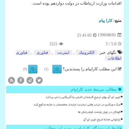
اقدامات وزارت ارتباطات در دولت دوازدهم بوده است.
منبع:
كارا پیام
1399/08/01
21:41:05
2121
/ 5
5.0
تگهای خبر:
الكترونیك
,
اینترنت
,
فناوری
,
فناوری
اطلاعات
این مطلب کاراپیام را پسندیدین؟
(0)
(1)
مطالب مرتبط جدید کاراپیام
اوپن ای آی بهای ترجیح کارمندان خارجی به آمریکایی را می پردازد
مرگ دورکاری در ایران وقتی اینترنت ناپایدار متخصصان را ملزم به کوچ کرد
کودکان در تونل وحشت فیلترشکن ها
بازخوانی حادثه خروج اوپن ای آی
نظرات بینندگان کاراپیام در مورد این مطلب