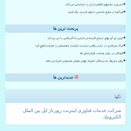
اندروید تماسهای کلاهبرداران را شناسایی می کند
هرآنچه از منابع ناشناس دانلود کردید، پاک کنید
پربحث ترین ها
اوپن ای آی بهای ترجیح کارمندان خارجی به آمریکایی را می پردازد
مرگ دورکاری در ایران وقتی اینترنت ناپایدار متخصصان را ملزم به کوچ کرد
کودکان در تونل وحشت فیلترشکن ها
پاول دوروف به برندگان المپیاد جهانی هوش مصنوعی جایزه می دهد
جدیدترین ها
تگها
شركت
خدمات
فناوری
اینترنت
رپورتاژ
اپل
بین الملل
الكترونیك