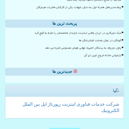
پیام مدیرعامل همراه اول به دنبال شهادت یکی از کارکنان مخابرات هرمزگان
پربحث ترین ها
مرگ دورکاری در ایران وقتی اینترنت ناپایدار متخصصان را ملزم به کوچ کرد
کودکان در تونل وحشت فیلترشکن ها
پاول دوروف به برندگان المپیاد جهانی هوش مصنوعی جایزه می دهد
بازخوانی حادثه خروج اوپن ای آی
جدیدترین ها
تگها
شركت
خدمات
فناوری
اینترنت
رپورتاژ
اپل
بین الملل
الكترونیك