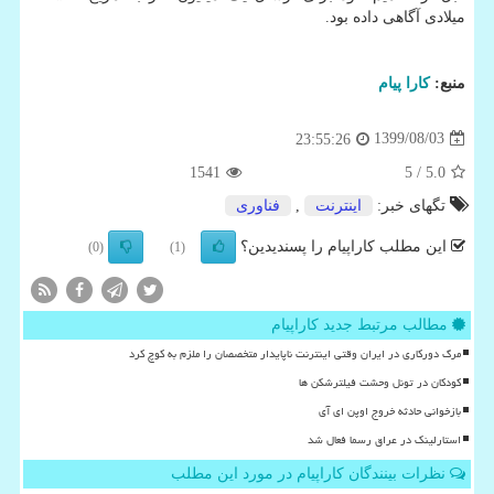
میلادی آگاهی داده بود.
منبع:
كارا پیام
1399/08/03
23:55:26
1541
/ 5
5.0
تگهای خبر:
اینترنت
,
فناوری
این مطلب کاراپیام را پسندیدین؟
(0)
(1)
مطالب مرتبط جدید کاراپیام
مرگ دورکاری در ایران وقتی اینترنت ناپایدار متخصصان را ملزم به کوچ کرد
کودکان در تونل وحشت فیلترشکن ها
بازخوانی حادثه خروج اوپن ای آی
استارلینک در عراق رسما فعال شد
نظرات بینندگان کاراپیام در مورد این مطلب