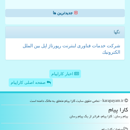
جدیدترین ها
تگها
شركت
خدمات
فناوری
اینترنت
رپورتاژ
اپل
بین الملل
الكترونیك
اخبار کاراپیام
صفحه اصلی کاراپیام
karapayam.ir - تمامی حقوق سایت كارا پیام متعلق به مالک دامنه است
كارا پیام
پیام رسان : کارا پیام، فراتر از یک پیام رسان
صفحات كارا پیام