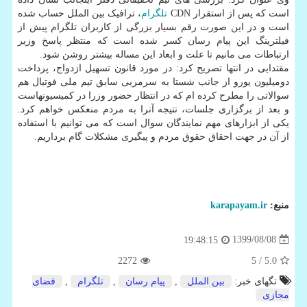
است که پس از استقرار CDN
تلگرام
، ترافیک بین الملل حساب شده
است و در این صورت رقم بسیار بزرگی از کاربران تلگرام پیش از
فیلترینگ این پیام رسان کسر شده است که منتظر پاسخ وزیر
ارتباطات می مانیم تا علت و ابعاد این مساله بیشتر روشن شود.
مقتدایی در انتها تصریح کرد: در مورد قانون تسهیل ازدواج، پرداخت
دومیلیون یورو از جانب شستا به سرمربی سابق تیم ملی فوتبال هم
سوالاتی را مطرح کرده ام که در انتظار حضور وزرا در کمیسیونهاست
و بعد از برگزاری جلسات، نتیجه آنرا به مردم منعکس خواهم کرد.
یکی از ابزارهای مهم نمایندگان سوال است که می توانیم با استفاده
از آن در جهت احقاق حقوق مردم و پیگیری مشکلات گام برداریم.
منبع:
karapayam.ir
1399/08/08
19:48:15
2272
/ 5
5.0
تگهای خبر:
بین الملل
,
پیام رسان
,
تلگرام
,
فضای
مجازی