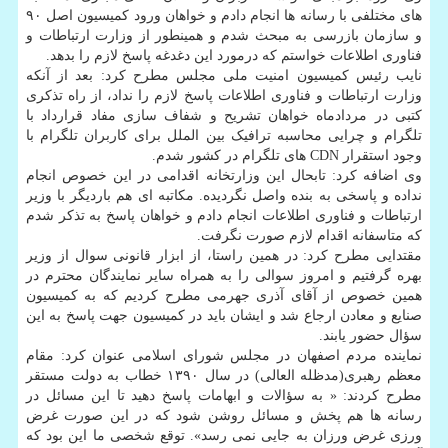
های مختلفی با رسانه ها انجام دادم و خواهان ورود کمیسیون اصل ۹۰
و سازمان بازرسی به مبحث شدم و همینطور از وزارت ارتباطات و
فناوری اطلاعات خواستم که درمورد این دغدغه پاسخ لازم را بدهد.
نایب رئیس کمیسیون امنیت ملی مجلس مطرح کرد: بعد از آنکه
وزارت ارتباطات و فناوری اطلاعات پاسخ لازم را نداد، از راه تذکری
کتبی در مردادماه خواهان تشریح و شفاف سازی مفاد قرارداد با
تلگرام و چرایی محاسبه ترافیک بین الملل برای کاربران تلگرام با
وجود استقرار CDN های تلگرام در کشور شدم.
وی اضافه کرد: تابحال این وزارتخانه اقدامی در این خصوص انجام
نداده و پاسخی به بنده واصل نگردیده. مکاتبه ای هم باردیگر با وزیر
ارتباطات و فناوری اطلاعات انجام دادم و خواهان پاسخ به تذکر شدم
که متاسفانه اقدام لازم صورت نگرفت.
مقتدایی مطرح کرد: در همین راستا، از ابزار قانونی سوال از وزیر
بهره گرفتیم و امروز سوالی را به همراه سایر نمایندگان محترم در
همین خصوص از آقای آذری جهرمی مطرح کردیم که به کمیسیون
صنایع و معادن ارجاع شد و ایشان باید در کمیسیون جهت پاسخ به این
سؤال حضور یابند.
نماینده مردم اصفهان در مجلس شورای اسلامی عنوان کرد: مقام
معظم رهبری(مدظله العالی) در سال ۱۳۹۰ خطاب به دولت مستقر
مطرح کردند: « به سؤالات و ابهامات پاسخ دهید تا این مسائل در
رسانه ها هم پخش و مسائل روشن شود که در این صورت غرض
ورزی غرض ورزان به جایی نمی رسد». توقع شخصی ما این بود که