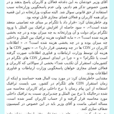
آقای وزیر خودشان به این دغدغه فعالان و کاربران پاسخ بدهند و در
همین خصوص تذکر هم دادیم، ولی عدم پاسخگویی وزارتخانه سبب
استفاده از حق قانونی سوال شد. البته سکوت وزارتخانه در این قضیه
برای همه کاربران و فعالان فضای مجازی قابل توجه بود.
وی خاطرنشان کرد: «قرار داد با تلگرام بر مبنای چه تضامینی منعقد
شده است؟»، « سود حاصله از افزایش ترافیک بین الملل با ورود
تلگرام برای دولت و آن وزارتخانه به چه میزان بوده و در چه بخشی
هزینه شده است؟ »، « مابه التفاوت هزینه ترافیک بین الملل و داخلی
چه میزان بوده و در چه بخشی هزینه شده است؟ »، « اطلاعات
کاربران در CDN ها در چه وضعیتی قرار دارد؟ »، « تجهیز CDN ها و
هزینه آن توسط وزارت ارتباطات و فناوری اطلاعات صورت گرفته
است یا تلگرام؟ » و « چرا در ابتدای استقرار CDN های تلگرام در
کشورمان، استقرار آن تکذیب شد؟» بخشی از سوالاتی که کاربران و
فعالان فضای مجازی خواهان پاسخگویی وزارت ارتباطات و فناوری
اطلاعات بودند.
مقتدایی خاطرنشان کرد: در مورد بیت المال همه حساسند و اینکه از
زمان استقرار CDN های تلگرام در کشور، می بایست ترافیک
استفاده از این پیام رسان با نرخ داخلی برای کاربران محاسبه می
شده درحالیکه با نرخ بین الملل و چندبرابری نسبت به ترافیک داخلی
مورد محاسبه قرار گرفته و از حساب کاربران کسر شده است،
مساله اصلی ماست و آقای وزیر باید در این خصوص در کمیسیون
شفاف سازی کنند.
وی عنوان کرد: بررسی های تیم تحقیقاتی دفتر اینجانب نشان داده