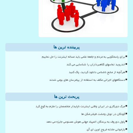
پربیننده ترین ها
برای پاسخگویی به مردم و جامعه علمی باید مساله اینترنت را حل نماییم
اندروید تماسهای کلاهبرداران را شناسایی می کند
هرآنچه از منابع ناشناس دانلود کردید، پاک کنید
دستگاههای اجرائی مکلف به استفاده از پیامرسان های بومی شدند
پربحث ترین ها
مرگ دورکاری در ایران وقتی اینترنت ناپایدار متخصصان را ملزم به کوچ کرد
کودکان در تونل وحشت فیلترشکن ها
پاول دوروف به برندگان المپیاد جهانی هوش مصنوعی جایزه می دهد
بازخوانی حادثه خروج اوپن ای آی