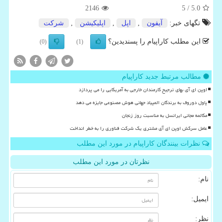
2146
/ 5
5.0
تگهای خبر:
آیفون
,
اپل
,
اپلیكیشن
,
شركت
این مطلب کاراپیام را پسندیدین؟
(0)
(1)
مطالب مرتبط جدید کاراپیام
اوپن ای آی بهای ترجیح کارمندان خارجی به آمریکایی را می پردازد
پاول دوروف به برندگان المپیاد جهانی هوش مصنوعی جایزه می دهد
مکالمه مجانی ایرانسل به مناسبت روز زنجان
عامل سرکش اوپن ای آی مشتری یک شرکت فناوری را به خطر انداخت
نظرات بینندگان کاراپیام در مورد این مطلب
نظرتان در مورد این مطلب
نام:
ایمیل:
نظر: