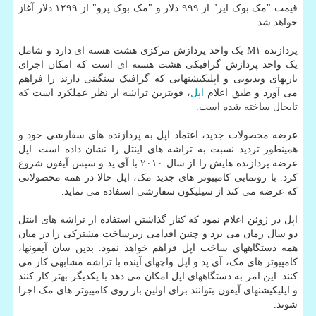
قیمت "مک بوک ایر" از ۹۹۹ دلار و "مک بوک پرو" از ۱۲۹۹ دلار آغاز
خواهد شد.
پردازنده M۱ یک واحد پردازش مرکزی هشت هسته ای دارد و شامل
یک واحد پردازش گرافیکی هشت هسته ای است که امکان اجرای
بازیهای ویدیویی و اپلیکیشنهایی که گرافیک سنگینی دارند را فراهم
می آورد و طبق اعلام
اپل
، قویترین تراشه از نظر عملکرد است که
تابحال ساخته شده است.
عرضه محصولات جدید، اعتماد اپل به پردازنده های سفارشی خود و
همینطور تردید نسبت به تراشه های اینتل را نشان داده است. اپل
عرضه پردازنده هایش را از سال ۲۰۱۰ با آی پد و سپس آیفون شروع
کرد. با رونمایی کامپیوتر های جدید مک، اپل حالا در همه محصولاتی
که عرضه می کند از سیلیکون سفارشی استفاده می نماید.
اپل در ژوئن اعلام نمود که کنار گذاشتن استفاده از تراشه های اینتل
دو سال زمان می برد و چنین اقدامی زیرساخت مشترکی را در میان
همه دستگاههای ساخت اپل فراهم خواهد نمود. بدین سان آیفونها،
کامپیوتر های مک، آی پد و اپل واچهای آینده با تراشه مشابهی کار می
کنند. این امر به دستگاههای اپل امکان می دهد با یکدیگر بهتر کار کنند
و اپلیکیشنهای آیفون بتوانند برای اولین بار روی کامپیوتر های مک اجرا
شوند.