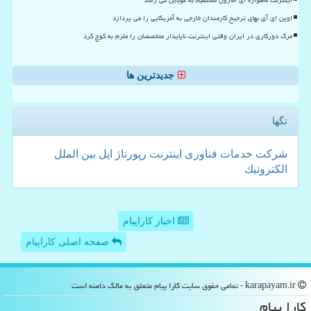
اوپن ای آی بهای ترجیح کارمندان خارجی به آمریکایی را می پردازد
مرگ دورکاری در ایران وقتی اینترنت ناپایدار متخصصان را ملزم به کوچ کرد
جدیدترین ها
تگها
شركت
خدمات
فناوری
اینترنت
رپورتاژ
اپل
بین الملل
الكترونیك
اخبار کاراپیام
صفحه اصلی کاراپیام
karapayam.ir - تمامی حقوق سایت كارا پیام متعلق به مالک دامنه است
كارا پیام