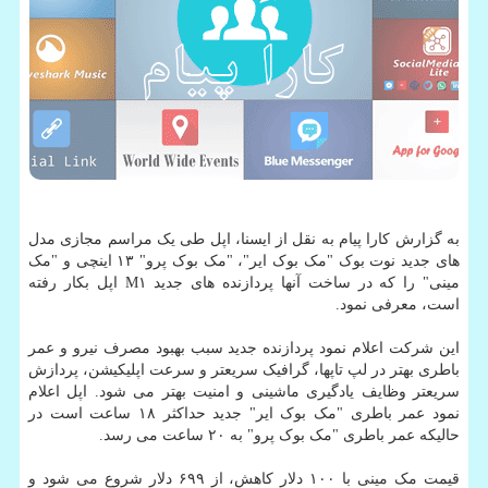
به گزارش کارا پیام به نقل از ایسنا، اپل طی یک مراسم مجازی مدل
های جدید نوت بوک "مک بوک ایر"، "مک بوک پرو" ۱۳ اینچی و "مک
مینی" را که در ساخت آنها پردازنده های جدید M۱ اپل بکار رفته
است، معرفی نمود.
این شرکت اعلام نمود پردازنده جدید سبب بهبود مصرف نیرو و عمر
باطری بهتر در لپ تاپها، گرافیک سریعتر و سرعت اپلیکیشن، پردازش
سریعتر وظایف یادگیری ماشینی و امنیت بهتر می شود. اپل اعلام
نمود عمر باطری "مک بوک ایر" جدید حداکثر ۱۸ ساعت است در
حالیکه عمر باطری "مک بوک پرو" به ۲۰ ساعت می رسد.
قیمت مک مینی با ۱۰۰ دلار کاهش، از ۶۹۹ دلار شروع می شود و