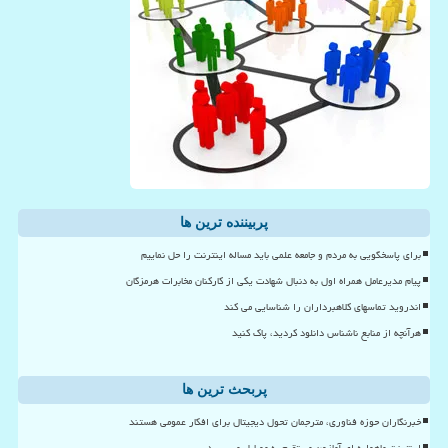
پربیننده ترین ها
برای پاسخگویی به مردم و جامعه علمی باید مساله اینترنت را حل نماییم
پیام مدیرعامل همراه اول به دنبال شهادت یکی از کارکنان مخابرات هرمزگان
اندروید تماسهای کلاهبرداران را شناسایی می کند
هرآنچه از منابع ناشناس دانلود کردید، پاک کنید
پربحث ترین ها
خبرنگاران حوزه فناوری، مترجمان تحول دیجیتال برای افکار عمومی هستند
اینترنت ماهواره ای آمازون مستقیم به موبایل می رسد