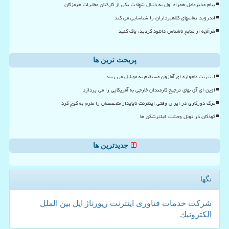
پیام مدیرعامل همراه اول به دنبال شهادت یکی از کارکنان مخابرات هرمزگان
اندروید تماسهای کلاهبرداران را شناسایی می کند
هرآنچه از منابع ناشناس دانلود کردید، پاک کنید
پربحث ترین ها
اینترنت ماهواره ای آمازون مستقیم به موبایل می رسد
اوپن ای آی بهای ترجیح کارمندان خارجی به آمریکایی را می پردازد
مرگ دورکاری در ایران وقتی اینترنت ناپایدار متخصصان را ملزم به کوچ کرد
کودکان در تونل وحشت فیلترشکن ها
جدیدترین ها
تگها
شركت
خدمات
فناوری
اینترنت
رپورتاژ
اپل
بین الملل
الكترونیك