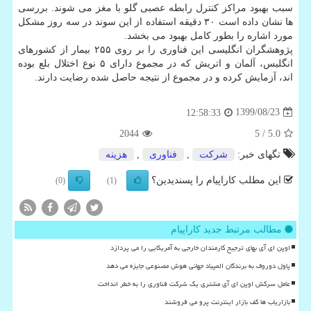
سبب بهبود مراکز کنترل رابطه عصبی گلو با مغز می شوند. بررسی
ها نشان داده است ۳۰ دقیقه استفاده از این سوند در سه روز مشکل
مورد اشاره را بطور کامل بهبود می بخشد.
پژوهشگران انگلیسی این فناوری را بر روی ۲۵۵ بیمار از کشورهای
انگلیس، آلمان و اتریش که در مجموع دارای ۵ نوع اختلال بلع بوده
اند، آزمایش کرده و در مجموع از نتیجه حاصل شده رضایت دارند.
1399/08/23
12:58:33
2044
/ 5
5.0
تگهای خبر:
شركت
,
فناوری
,
هزینه
این مطلب کاراپیام را پسندیدین؟
(0)
(1)
مطالب مرتبط جدید کاراپیام
اوپن ای آی بهای ترجیح کارمندان خارجی به آمریکایی را می پردازد
پاول دوروف به برندگان المپیاد جهانی هوش مصنوعی جایزه می دهد
عامل سرکش اوپن ای آی مشتری یک شرکت فناوری را به خطر انداخت
بازاریاب ها کف بازار اینترنت پرو می فروشند