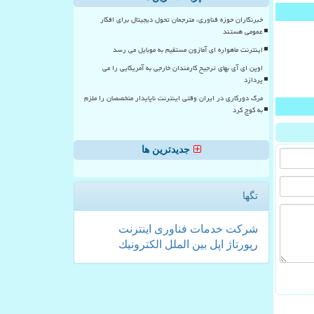
خبرنگاران حوزه فناوری، مترجمان تحول دیجیتال برای افکار
عمومی هستند
اینترنت ماهواره ای آمازون مستقیم به موبایل می رسد
اوپن ای آی بهای ترجیح کارمندان خارجی به آمریکایی را می
پردازد
مرگ دورکاری در ایران وقتی اینترنت ناپایدار متخصصان را ملزم
به کوچ کرد
جدیدترین ها
تگها
شركت
خدمات
فناوری
اینترنت
رپورتاژ
اپل
بین الملل
الكترونیك