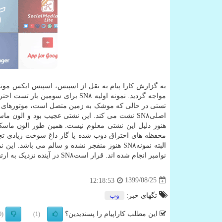
به گزارش کارا پیام به نقل از اسپیس، اسپیس ایکس موت
مواجه گردید. نمونه اولیه SN۸ بر
تستی در حالی که موشک به زمین متصل است، موتورهای 
اصلیSN۸ نشت می کند. این نشتی عجیب بود و الون
هنوز دلیل این نشتی معلوم نیست. همین طور الون ماسک 
محفظه های احتراق ذوب شده یا گاز داغ سوخت زیادی تجم
نوامبر انجام شده اند. قرار استSN۸ در آینده نزدیک به ارتفاع ۱۵ کیلومتری پرتاب شود.
1399/08/25
12:18:53
تگهای خبر:
وب
این مطلب کاراپیام را پسندیدین؟
(0)
(1)