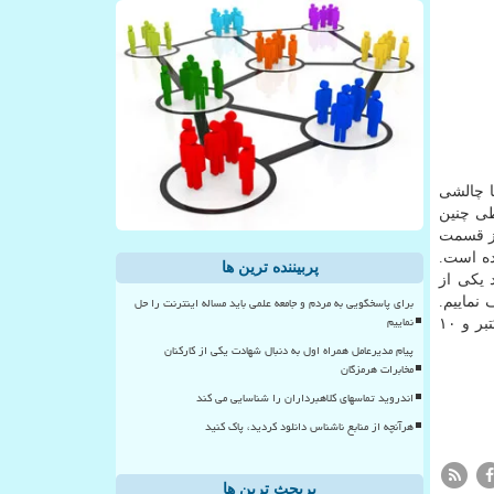
ا چالشی
. طی چنین
از قسمت
ده است.
پربیننده ترین ها
 یکی از
برای پاسخگویی به مردم و جامعه علمی باید مساله اینترنت را حل
نماییم.
نماییم
البته نمونهSN۸ هنوز منفجر نشده و سالم می باشد. این نمونه دارای ۳ موتور رپتور است و دو تست قبلی احتراق استاتیک آن در ۲۰ اکتبر و ۱۰
پیام مدیرعامل همراه اول به دنبال شهادت یکی از کارکنان
مخابرات هرمزگان
اندروید تماسهای کلاهبرداران را شناسایی می کند
هرآنچه از منابع ناشناس دانلود کردید، پاک کنید
پربحث ترین ها