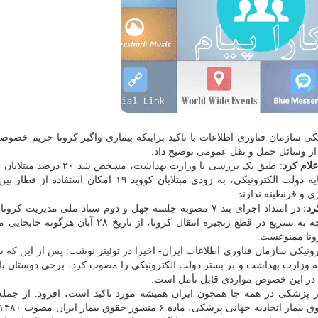
به گزارش کارا پیام به نقل از ایسنا، معاون دولت الکترونیکی سازمان فناوری اطلاعات با 
ه از وسائل حمل و نقل عمومی توضیح داد.
علام کرد
: طبق یک بررسی با وزارت بهداشت، مشخص شد ۲۰ 
قرنطینه را رعایت نمی کنند. با ابلاغ وزارت بهداشت بر پایه دولت الکترونیکی، به زودی مبتلایان کووید ۱۹ ا
ی و قرنطینه ندارند.
رد:
در امتداد اجرای بند ۷ مصوبه جلسه چهل و دوم ستاد ملی مدیریت کرو
عدم جابجایی مسافران دارای تست کرونای مثبت و با توجه به تسریع در قطع زنجیره انتقال کرونا، از تار
ونا ممنوعست.
نیکی سازمان فناوری اطلاعات ایران- اخیرا در توئیتر نوشت: ‏پس از این که س
کرونا لزوم استعلام وضعیت تست ⁧کرونا⁩ مسافران از سامانه وزارت بهداشت و بر بستر ⁧دولت الکترونیکی⁩ را مصوب
 در این خصوص مواردی قابل تأمل است.
ر پزشکی در همه جا همچون ایران همیشه مورد تاکید است، افزود: ‏از جمله