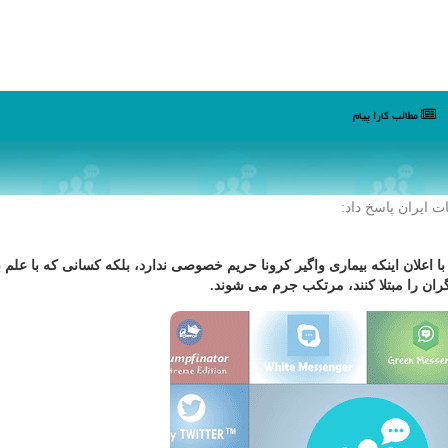
مطالب كارا پیام
 ایران پاسخ داد:
 اعلان اینكه بیماری واگیر ⁧كرونا⁩ حریم خصوصی ندارد، بلكه كسانی كه با علم بر
ران را مبتلا كنند، مرتكب جرم می شوند.