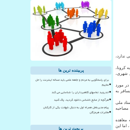
تاکید براینکه بیماری واگیر ⁧کرونا⁩ حریم خصوصی ندارد،
درصد مبتلایان به کرونا،
پربیننده ترین ها
مکان استفاده از قطار بین شهری،
برای پاسخگویی به مردم و جامعه علمی باید مساله اینترنت را حل
نماییم
نا در مورد
یخ ۲۸ آبان هرگونه جابجایی مسافر به
اندروید تماسهای کلاهبرداران را شناسایی می کند
هرآنچه از منابع ناشناس دانلود کردید، پاک کنید
تاد ملی
پیام مدیرعامل همراه اول به دنبال شهادت یکی از کارکنان
 کرد، برخی دوستان با مصاحبه
مخابرات هرمزگان
 معاهده
پزشکی ۱۹۴۸ ژنو و اصلاحیه ۱۹۶۸ آن، ماده ۲۳ منشور حقوق بیمار اتحادیه جهانی پزشکی، ماده ۶ منشور حقوق بیمار ایران مصوب ۱۳۸۰، اما این
پربحث ترین ها