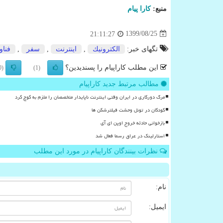
منبع:
كارا پیام
1399/08/25
21:11:27
تگهای خبر:
الكترونیك
,
اینترنت
,
سفر
,
فناو
این مطلب کاراپیام را پسندیدین؟
(0)
(1)
مطالب مرتبط جدید کاراپیام
مرگ دورکاری در ایران وقتی اینترنت ناپایدار متخصصان را ملزم به کوچ کرد
کودکان در تونل وحشت فیلترشکن ها
بازخوانی حادثه خروج اوپن ای آی
استارلینک در عراق رسما فعال شد
نظرات بینندگان کاراپیام در مورد این مطلب
نام:
ایمیل: