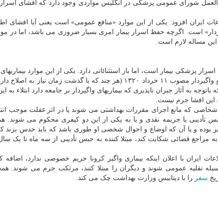
ورالعمل شورای عمومی پزشکی در انگلیس مواردی وجود دارد که افشای اسرار ب
سرپرست معاونت دولت الکترونیکی سازمان فناوری اطلاعات ایران افزود: یکی از این موارد «⁧منافع عمومی⁩»
ردار⁩» است. ‏اگرچه حفظ اسرار بیمار امری بسیار ضروری می باشد، اما در مو
 این مساله لازم است.
ولی زاده بیان کرد: در نظام حقوقی ایران نیز اصل بر حفظ ⁧اسرار پزشکی⁩ بیمار است، اما باز استثنائاتی دارد. ‏یکی از این موارد ب
است. ‏از جمله قانون طرز جلوگیری از بیماریهای آمیزشی و واگیردار مصوب ۱۱ خرداد ۱۳۲۰ (هر چند که با گذشت زمان نیاز 
ون فوق اشاره شده که باتوجه به آثار جبران ناپذیری که بیماریهای واگیردار بر جامعه دارد ابتلاء به ای
 این افشا جرم نیست.
طرفی مطابق با ماده ۲۲ همین قانون ‏اشخاصی که مانع اجرای مقررات بهداشتی می شوند یا در اثر غفلت موجب 
بس تأدیبی یا جریمه نقدی و یا به یکی از این دو کیفری محکوم می شوند. ه
یماری واگیر بوده و یا آن که اوضاع و احوال شخصی او طوری باشد که باید حدس بزند ک
 مراجع قضائی شکایت کند، مبتلا کننده به حبس تأدیبی از سه ماه تا یک سا
سرپرست معاونت دولت الکترونیکی سازمان فناوری اطلاعات ایران با اعلان اینکه بیماری واگیر ⁧کرونا⁩ حریم خ
وسیله نقلیه عمومی شوند و دیگران را مبتلا کنند، مرتکب جرم می شوند. ‏همچ
ریخ
سفر
را با دیتابیس وزارت بهداشت چک می کند.