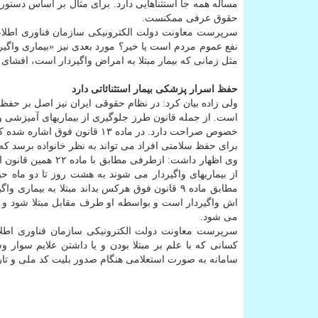
مساله همه جا استثناهایی دارد. برای مثال ‏بر اساس دست
حقوق عرفی ممکنست.
نفع عموم مردم است یا خیر؟ مورد بعدی نیز «بیماری واگی
مثل زمانی که بیمار مبتلا به امراض واگیردار است، افشای
حفظ ⁧اسرار پزشکی⁩ بیمار استثنائاتی دارد
خصوص صراحت دارد. در ماده ۱۳ قان
برای حفظ سلامتی افراد می تواند به نظر خانواده برسد که
وی اظهار داشت: از
از بیماریهای واگیردار می شوند به هشت روز تا دو ماه ح
مطابق ماده ۹ قانون فوق هرکس بداند مبتلا به ب
اش واگیردار است و بواسطه او طرف مقابل مبتلا شود و به
می شود.
کسانی که با علم بر مبتلا بودن و یا داشتن علایم سوار 
سامانه به صورت استعلامی هنگام صدور بلیت کد ملی و تا