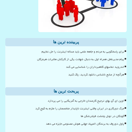
پربیننده ترین ها
برای پاسخگویی به مردم و جامعه علمی باید مساله اینترنت را حل نماییم
پیام مدیرعامل همراه اول به دنبال شهادت یکی از کارکنان مخابرات هرمزگان
اندروید تماسهای کلاهبرداران را شناسایی می کند
هرآنچه از منابع ناشناس دانلود کردید، پاک کنید
پربحث ترین ها
اوپن ای آی بهای ترجیح کارمندان خارجی به آمریکایی را می پردازد
مرگ دورکاری در ایران وقتی اینترنت ناپایدار متخصصان را ملزم به کوچ کرد
کودکان در تونل وحشت فیلترشکن ها
پاول دوروف به برندگان المپیاد جهانی هوش مصنوعی جایزه می دهد