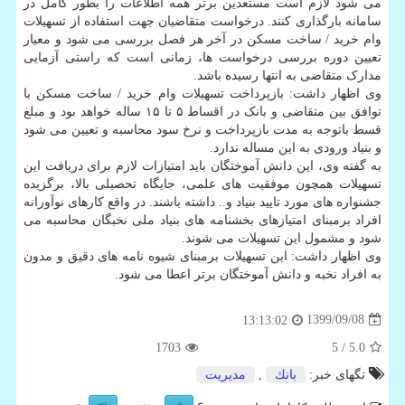
می شود لازم است مستعدین برتر همه اطلاعات را بطور کامل در
سامانه بارگذاری کنند. درخواست متقاضیان جهت استفاده از تسهیلات
وام خرید / ساخت مسکن در آخر هر فصل بررسی می شود و معیار
تعیین دوره بررسی درخواست ها، زمانی است که راستی آزمایی
مدارک متقاضی به انتها رسیده باشد.
وی اظهار داشت: بازپرداخت تسهیلات وام خرید / ساخت مسکن با
توافق بین متقاضی و بانک در اقساط ۵ تا ۱۵ ساله خواهد بود و مبلغ
قسط باتوجه به مدت بازپرداخت و نرخ سود محاسبه و تعیین می شود
و بنیاد ورودی به این مساله ندارد.
به گفته وی، این دانش آموختگان باید امتیازات لازم برای دریافت این
تسهیلات همچون موفقیت های علمی، جایگاه تحصیلی بالا، برگزیده
جشنواره های مورد تایید بنیاد و.. داشته باشند. در واقع کارهای نوآورانه
افراد برمبنای امتیازهای بخشنامه های بنیاد ملی نخبگان محاسبه می
شود و مشمول این تسهیلات می شوند.
وی اظهار داشت: این تسهیلات برمبنای شیوه نامه های دقیق و مدون
به افراد نخبه و دانش آموختگان برتر اعطا می شود.
1399/09/08
13:13:02
1703
/ 5
5.0
تگهای خبر:
بانك
,
مدیریت