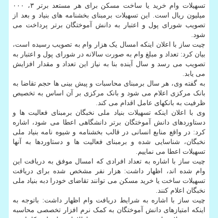
تسهیلات وام خرید یا ساخت مسکن برای هر مستعد برتر ۳، ۰۰۰
میلیون ریال است. این تسهیلات برمبنای بخشنامه های بنیاد و بعد از
تصویب شورای پول و اعتبار به دانش آموختگان برتر پرداخت می
شود.
چیت ساز با اعلان اینکه امسال یک هزار وام به تصویب رسیده است،
بیان کرد: تعداد و مبلغ وام به صورت سالانه در شورای پول و اعتبار به
تصویب می رسد و سال آینده بنا به نیاز این تعداد و مقدار افزایش
می یابد.
به گفته وی، هر سال برمبنای محاسبات و پیش بینی ها حجم تقاضا به
بانک مرکزی اعلام می شود و بانک مرکزی بر آن اساس به تخصیص
ظرفیت به بانکهای عامل اقدام می کند.
وی با اعلان اینکه تسهیلات بنیاد ملی نخبگان برمبنای فعالیت ها و
دستاوردهای دانش آموختگان برتر دانشگاهی اعطا می شود، اشاره
کرد: در واقع منابع انسانی در قالب بخشنامه و شیوه نامه بنیاد ملی
نخبگان، شناسایی شده و برمبنای فعالیت ها و دستاوردها به آنها
تسهیلات اعطا می نماییم.
چیت ساز با اشاره به تعداد افرادی که امسال موفق به دریافت این
وام شده اند، اظهار داشت: هزار نفر مشخص شده برای دریافت
تسهیلات ساخت یا خرید مسکن می توانند تقاضای خودرا دبه بنیاد ملی
نخبگان اعلام کنند.
چیت ساز با اشاره به شرایط دریافت وام اظهار داشت: باتوجه به
اینکه امتیازهای دانش آموختگان به کمک نرم افزار تخصصی محاسبه