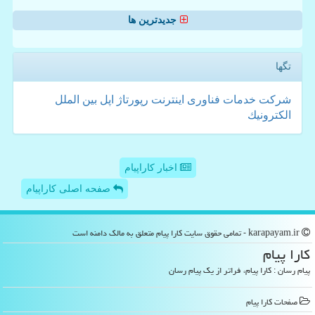
جدیدترین ها
تگها
شركت
خدمات
فناوری
اینترنت
رپورتاژ
اپل
بین الملل
الكترونیك
اخبار کاراپیام
صفحه اصلی کاراپیام
karapayam.ir - تمامی حقوق سایت كارا پیام متعلق به مالک دامنه است
كارا پیام
پیام رسان : کارا پیام، فراتر از یک پیام رسان
صفحات كارا پیام