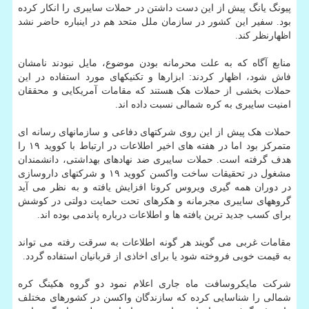
پیونگ یانگ پیش از این دست داشتن در حملات سایبری را انکار کرده
بود. سفیر این کشور در سازمان ملل متحد هم در اینباره حاضر نشد
اظهارنظر کند.
منابع آگاه که به علت محرمانه بودن موضوع، مایل نبودند نامشان
فاش شود، اظهار کردند: ابزارها و تکنیکهای مورد استفاده در این
حملات بخشی از حملات هک هستند که مقامات آمریکایی و محققان
امنیت سایبری به کره شمالی نسبت داده اند.
حملات هک پیش از این روی شرکتهای دفاعی و سازمانهای رسانه ای
متمرکز بود اما در هفته های اخیر اطلاعات در ارتباط با کووید ۱۹ را
هدف گرفته است. حملات سایبری ضد نهادهای بهداشتی، دانشمندان
مشغول در تحقیقات ساخت واکسن کووید ۱۹ و شرکتهای داروسازی
در دوران همه گیری ویروس کرونا افزایش یافته و به نظر می آید
گروههای سایبری مجرمانه و هکرهای تحت حمایت دولتی در کوشش
برای کسب جدید ترین یافته ها و اطلاعات درباره پاندمی بوده اند.
مقامات غربی می گویند هر گونه اطلاعات به سرقت رفته می تواند
به قیمت خوبی فروخته شود یا برای اخاذی از قربانیان استفاده گردد.
شرکت مایکروسافت ماه جاری اعلام نمود دو گروه هکینگ کره
شمالی را شناسایی کرده که سازندگان واکسن در کشورهای مختلف