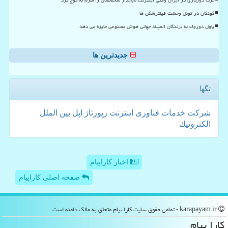
کودکان در تونل وحشت فیلترشکن ها
پاول دوروف به برندگان المپیاد جهانی هوش مصنوعی جایزه می دهد
جدیدترین ها
تگها
شركت
خدمات
فناوری
اینترنت
رپورتاژ
اپل
بین الملل
الكترونیك
اخبار کاراپیام
صفحه اصلی کاراپیام
karapayam.ir - تمامی حقوق سایت كارا پیام متعلق به مالک دامنه است
كارا پیام