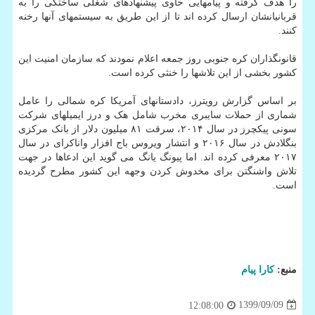
را هدف گرفته و پیامهایی حاوی پیشنهادهای شغلی ساختگی را به
قربانیانشان ارسال کرده اند تا از این طریق به سیستمهای آنها رخنه
کنند.
قانونگذاران کره جنوبی روز جمعه اعلام نمودند که سازمان امنیت این
کشور بخشی از این تلاشها را خنثی کرده است.
بر اساس گزارش رویترز، دادستانهای آمریکا کره شمالی را عامل
شماری از حملات سایبری مخرب شامل هک و درز ایمیلهای شرکت
سونی پیکچرز در سال ۲۰۱۴، سرقت ۸۱ میلیون دلار از بانک مرکزی
بنگلادش در سال ۲۰۱۶ و انتشار ویروس باج افزار واناکرای در سال
۲۰۱۷ معرفی کرده اند. اما پیونگ یانگ می گوید این ادعاها در جهت
تلاش واشنگتن برای مخدوش کردن وجهه این کشور مطرح گردیده
است.
منبع:
كارا پیام
1399/09/09
12:08:00