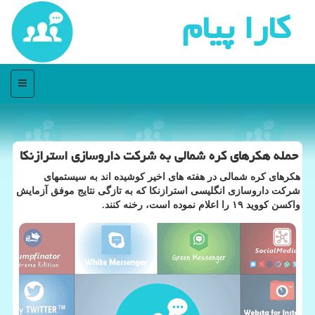
كارا پیام
منو
حمله هكرهای كره شمالی به شركت داروسازی استرازنكا
هكرهای كره شمالی در هفته های اخیر كوشیده اند به سیستمهای
شركت داروسازی انگلیسی استرازنكا كه به تازگی نتایج موفق آزمایش
واكسن كووید ۱۹ را اعلام نموده است، رخنه كنند.