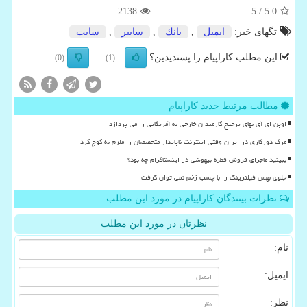
2138
/ 5
5.0
تگهای خبر:
ایمیل
,
بانك
,
سایبر
,
سایت
این مطلب کاراپیام را پسندیدین؟
(0)
(1)
مطالب مرتبط جدید کاراپیام
اوپن ای آی بهای ترجیح کارمندان خارجی به آمریکایی را می پردازد
مرگ دورکاری در ایران وقتی اینترنت ناپایدار متخصصان را ملزم به کوچ کرد
ببینید ماجرای فروش قطره بیهوشی در اینستاگرام چه بود؟
جلوی بهمن فیلترینگ را با چسب زخم نمی توان گرفت
نظرات بینندگان کاراپیام در مورد این مطلب
نظرتان در مورد این مطلب
نام:
ایمیل:
نظر: