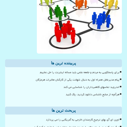
پربیننده ترین ها
برای پاسخگویی به مردم و جامعه علمی باید مساله اینترنت را حل نماییم
پیام مدیرعامل همراه اول به دنبال شهادت یکی از کارکنان مخابرات هرمزگان
اندروید تماسهای کلاهبرداران را شناسایی می کند
هرآنچه از منابع ناشناس دانلود کردید، پاک کنید
پربحث ترین ها
اوپن ای آی بهای ترجیح کارمندان خارجی به آمریکایی را می پردازد
مرگ دورکاری در ایران وقتی اینترنت ناپایدار متخصصان را ملزم به کوچ کرد