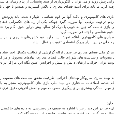
ایی پیش روند و می توان با الگوبرداری از سند پشتیبانی از پیام رسان ها ش
کرد. ما باید برای آینده فضای مجازی با تلاش گسترده و همسو با جهان با ت
زی های کامپیوتری و تاکید آنها بر قوم شناسی اظهار داشت: باید پژوهش 
مردم درجهت ترغیب آنها صورت گیرد چونکه یکی از راه های حکمرانی فضا
زی هاست که چین به خوبی با درک آن سالها پیش دراین حوزه گام برداش
، قوم شناسی و اجتماعی صورت گیرد.
بازی های کامپیوتری، اعلام نمود: نباید اجازه نفوذ کشورهای خارجی را در ا
داخلی در این بازار بزرگ اقتصادی تقویت و فعال باشند.
 مرکز ملی فضای مجازی نیز ضمن ارائه گزارشی از فعالیت یکسال اخیر بنیاد م
جرائی مصوبات و سیاست های شورای عالی فضای مجازی، نهادهای مسوول و مراکز
قویت توان اجرائی، ارتقای دانش و بینش و افزایش عمق نگاه این مراکز در دس
له بهینه سازی سازوکار نهادهای اجرائی، ظرفیت تحقق سیاست های مصوب را 
م شده، اصلاحات ساختاری در بنیاد ملی بازی های کامپیوتری، منجر به باز
رکز مهم آمادگی بیشتری برای پیگیری مصوبات مهم و نقش آفرینی دقیق تری 
دارد
ی- نیز در این دیدار نیز با اشاره به ضعف در دسترسی به داده های حاکمیتی 
یتال و سرگرمی در کشور و نبود قانونی جامع دراین زمینه گله کرد.