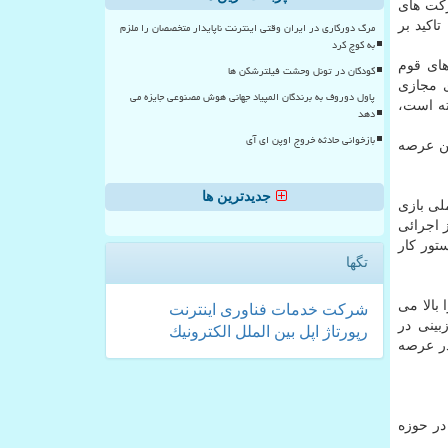
رکت های
اکید بر
مرگ دورکاری در ایران وقتی اینترنت ناپایدار متخصصان را ملزم
به کوچ کرد
های قوم
کودکان در تونل وحشت فیلترشکن ها
ی مجازی
پاول دوروف به برندگان المپیاد جهانی هوش مصنوعی جایزه می
ته است،
دهد
بازخوانی حادثه خروج اوپن ای آی
ین عرصه
جدیدترین ها
لی بازی
 اجرائی
تور کار
تگها
بالا می
شركت
خدمات
فناوری
اینترنت
بینی در
رپورتاژ
اپل
بین الملل
الكترونیك
در عرصه
در حوزه