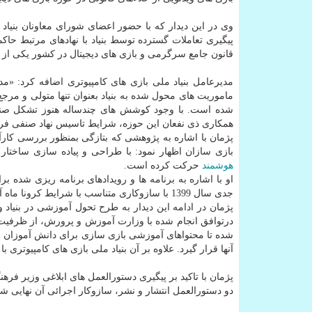
وی در این دیدار که با حضور اعضای شورای معاونان بنیاد 
پیگیری تعاملات گسترده توسط بنیاد با نهادهای مرتبط حاک
قانون جامع سرگرمی و بازی های دیجیتال در کشور یکی از 
مدیرعامل بنیاد ملی بازی های کامپیوتری اضافه کرد: «م
ماموریت های محول شده به بنیاد بعنوان تنها متولی و مرجع
شده است. با وجود کوشش های چندساله هنوز تشکل صنفی 
همکاری ذی نفعان این حوزه، شرایط تاسیس نهاد صنفی فرا
پژمان با اشاره به پژوهشی که بتازگی بمنظور بررسی کارآمد
بازی سازان اظهار نمود: با طراحی و پیاده سازی ساختا
هوشمند
حرکت کرده است.
جدی سال 1399 با سازوکاری متناسب با شرایط کرونا ماه آتی بصورت مجازی برگزار خواهد شد
پژمان در ادامه این دیدار به طرح تحول آموزشی در بنیا
درتوافق انجام شده با وزارت آموزش و پرورش، از ظرفیت
شده تا محتواهای آموزشی بازی سازی برای دانش آموزان مق
آنها قرار گیرد. علاوه بر آن بنیاد ملی بازی های کامپیوتری با
پژمان با تاکید بر پیگیری دستورالعمل های ابلاغی وزیر فر
دو دستورالعمل انتشار و نشر، سازوکار اجرائی آن نهایی ش