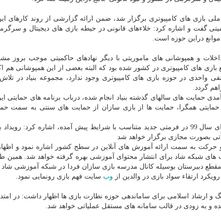
ملی بازی های کامپیوتری برگزار شد، ضمن ارائه گزارشی از روند کارهای این ب
میتی گفت و اشاره کرد: خلاءهای قانونی در حیطه بازی های دیجیتال و سرگرمی
موانع دراین حوزه است.
داخلات و همپوشانی های ماموریتی با دیگر نهادهای حاکمیتی موجب بروز مشک
 بازی های کامپیوتری در کشور شده بود که البته بعضی از این همپوشانی هم اک
واحدی در حوزه بازی های کامپیوتری وجود ندارد، مجموعه بنیاد در تلاش
هم گردد.
ی حمایت های سالهای گذشته بنیاد انجام شده، درباب برنامه های حمایتی این ب
ر حمایتی همگرا، حمایت ها از بازی سازان از حمایت های سنتی به سمت حم
او با اشاره به برنامه ها و رویدادهای برنامه ریزی شده برای سال 99 در فرمتی جدید متناسب با شرایط پیش آمده، اشاره کرد: 
د و حرکت به سمت ارائه آموزش های آنلاین در سطح کشور اشاره نمود و اظها
 های شبکه شاد برای انتشار محتوای آموزشی بهره گرفته خواهد شد. همین 
طع دبیرستان بوسیله کانال مدرسه بازی سازان فردا در شبکه آموزشی شاد در
 رویکرد ارتقاء سواد بازی در والدین از
وب
سایت فهم بازی رونمایی نمود.
هنگ و ارشاد اسلامی برای ساماندهی حوزه نظارت بازی ها اظهار داشت: در امتدا
ده و به زودی در قالب سامانه های مستقل عملیاتی خواهد شد.