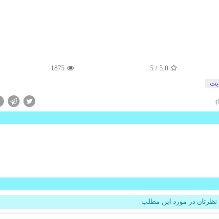
1875
/ 5
5.0
یت
نظرتان در مورد این مطلب