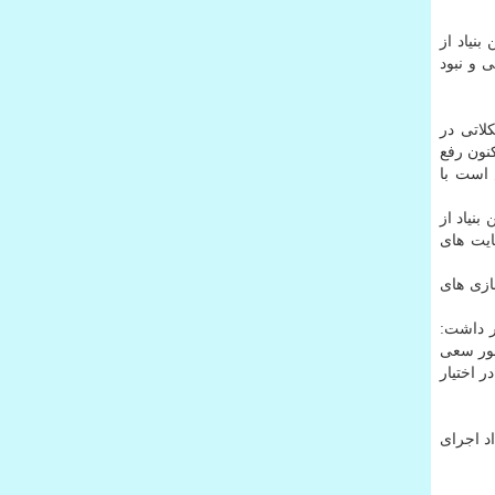
نیاد از
 و نبود
لاتی در
نون رفع
 است با
نیاد از
ایت های
رویداد بازی های
ر داشت:
طور سعی
 اختیار
د اجرای