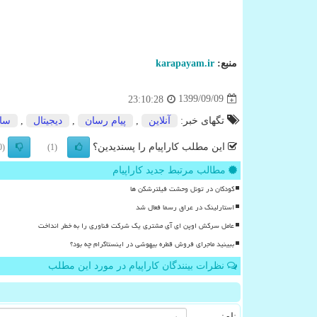
منبع:
karapayam.ir
1399/09/09
23:10:28
تگهای خبر:
آنلاین
,
پیام رسان
,
دیجیتال
,
سا
این مطلب کاراپیام را پسندیدین؟
(0)
(1)
مطالب مرتبط جدید کاراپیام
کودکان در تونل وحشت فیلترشکن ها
استارلینک در عراق رسما فعال شد
عامل سرکش اوپن ای آی مشتری یک شرکت فناوری را به خطر انداخت
ببینید ماجرای فروش قطره بیهوشی در اینستاگرام چه بود؟
نظرات بینندگان کاراپیام در مورد این مطلب
نام: