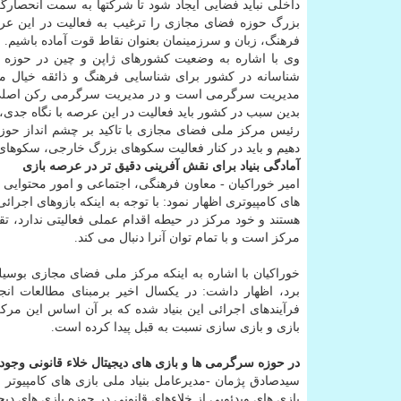
داخلی نباید فضایی ایجاد شود تا شرکتها به سمت انحصارگر
بزرگ حوزه فضای مجازی را ترغیب به فعالیت در این عرصه 
فرهنگ، زبان و سرزمینمان بعنوان نقاط قوت آماده باشیم.
وی با اشاره به وضعیت کشورهای ژاپن و چین در حوزه با
شناسانه در کشور برای شناسایی فرهنگ و ذائقه خیال 
مدیریت سرگرمی است و در مدیریت سرگرمی رکن اصلی با
بدین سبب در کشور باید فعالیت در این عرصه با نگاه جدی
رئیس مرکز ملی فضای مجازی با تاکید بر چشم انداز حوزه 
دهیم و باید در کنار فعالیت سکوهای بزرگ خارجی، سکوهای 
آمادگی بنیاد برای نقش آفرینی دقیق تر در عرصه بازی
امیر خوراکیان - معاون فرهنگی، اجتماعی و امور محتوایی
های کامپیوتری اظهار نمود: با توجه به اینکه بازوهای ا
هستند و خود مرکز در حیطه اقدام عملی فعالیتی ندارد، ت
مرکز است و با تمام توان آنرا دنبال می کند.
خوراکیان با اشاره به اینکه مرکز ملی فضای مجازی بوسی
برد، اظهار داشت: در یکسال اخیر برمبنای مطالعات انجا
فرآیندهای اجرائی این بنیاد شده که بر آن اساس این م
بازی و بازی سازی نسبت به قبل پیدا کرده است.
در حوزه سرگرمی ها و بازی های دیجیتال خلاء قانونی وجود 
سیدصادق پژمان -مدیرعامل بنیاد ملی بازی های کامپیوتر ا
بازی های ویدئویی از خلاءهای قانونی در حوزه بازی های دیج