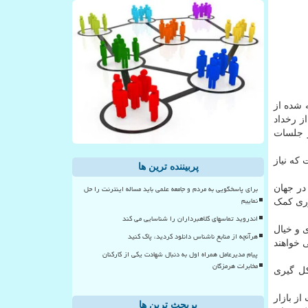
ه شده از
ز رخداد
ر جلسات
که نیاز
پربیننده ترین ها
برای پاسخگویی به مردم و جامعه علمی باید مساله اینترنت را حل
در جهان
نماییم
وری کمک
اندروید تماسهای کلاهبرداران را شناسایی می کند
 و خیال
هرآنچه از منابع ناشناس دانلود کردید، پاک کنید
ی خواهند
پیام مدیرعامل همراه اول به دنبال شهادت یکی از کارکنان
مخابرات هرمزگان
کل گیری
ز بازار
پربحث ترین ها