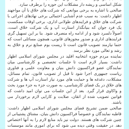
شکل اساسی و ریشه دار مشکلات این حوزه را برطرف سازد.
صالحی با اشاره به برخی موانعی که شرکت های خلاق با آن مواجهند
اظهار داشت: به سبب عدم آشنایی احتمالی برخی نهادهای اجرائی با
شرکت های خلاق و فرایندهای طولانی اداری، برخی اوقات ممکنست
یک فرد جوان که بنیانگذار استارت آپ و یک شرکت خلاق است،
اصولاً دلسرد شود و از ادامه راه منصرف شود. بنا بر این تسهیل گری
فرایندهای اداری و صدور مجوزهای قانونی، همچون مسائلی است که
حتما نیازمند تصویب قانون است تا زیست بوم صنایع نرم و خلاق به
رشد و تعالی مورد نظر برسد.
نماینده مردم حوزه انتخابیه اقلید در مجلس شورای اسلامی اظهار
داشت: بسیار لازم است تا جلسات تخصصی و کارشناسی میان
نمایندگان عضو فراکسیون دانش بنیان و معاونت علمی و فناوری
ریاست جمهوری اجرا شود تا قبل از تصویب قانون، تمام مسائل،
مشکلات، دغدغه ها و حمایت های مورد نیاز استارت آپ ها و شرکت
های خلاق در یک فضای کارشناسی، به صورت جزء به جزء مورد بحث
و واکاوی قرار گیرد. بعد از این جلسات می توان امید داشت که
قوانین تصویب شده از اتقان، صلابت و کارایی لازم برخوردار می
باشند.
صالحی ضمن تشریح فضای مجلس شورای اسلامی اظهار داشت:
قاطبه نمایندگان و خصوصاً فراکسیون دانش بنیان، مشتاق پشتیبانی از
چنین شرکت های هستند. دولت نیز باید منابع لازم را به آنها اختصاص
دهد. در حقیقت وقتی دیده می شود که برای اموری مانند موسسات