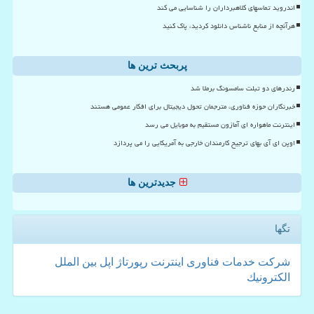
اندروید تماسهای کلاهبرداران را شناسایی می کند
هرآنچه از منابع ناشناس دانلود کردید، پاک کنید
پربحث ترین ها
رندرهای دو تبلت سامسونگ برملا شد
خبرنگاران حوزه فناوری، مترجمان تحول دیجیتال برای افکار عمومی هستند
اینترنت ماهواره ای آمازون مستقیم به موبایل می رسد
اوپن ای آی بهای ترجیح کارمندان خارجی به آمریکایی را می پردازد
جدیدترین ها
تگها
شركت
خدمات
فناوری
اینترنت
رپورتاژ
اپل
بین الملل
الكترونیك