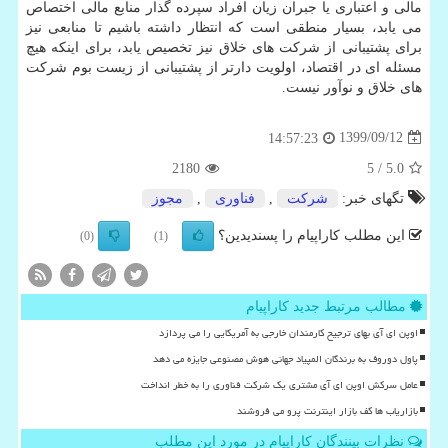
مالی و اعتباری یا جبران زیان افراد سپرده گذار منابع مالی اختصاص
می یابد، بسیار منطقی است که انتظار داشته باشیم تا منابعی نیز
برای پشتیبانی از شرکت های خلاق نیز تخصیص یابد، برای اینکه هیچ
مسئله ای در اقتصاد، اولویت دارتر از پشتیبانی از زیست بوم شرکت
های خلاق و نوآور نیست.
1399/09/12
14:57:23
2180
/ 5
5.0
تگهای خبر:
شركت
,
فناوری
,
مجوز
این مطلب کاراپیام را پسندیدین؟
(0)
(1)
مطالب مرتبط جدید کاراپیام
اوپن ای آی بهای ترجیح کارمندان خارجی به آمریکایی را می پردازد
پاول دوروف به برندگان المپیاد جهانی هوش مصنوعی جایزه می دهد
عامل سرکش اوپن ای آی مشتری یک شرکت فناوری را به خطر انداخت
بازاریاب ها کف بازار اینترنت پرو می فروشند
نظرات بینندگان کاراپیام در مورد این مطلب