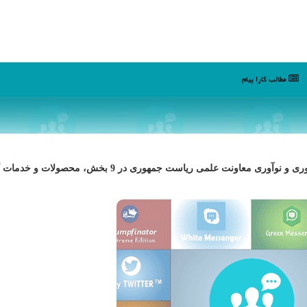
مطالب كارا پیام
کارا پیام: بازار خدمات فناوری اطلاعات وابسته به شبکه فناوری و نوآوری معاونت علمی ریاست جمهوری در 9 