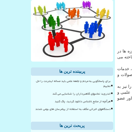
ه ها در
خته می‏
، خدمات
پربیننده ترین ها
ون ۹ حوزه ای هستند که محصولات و
برای پاسخگویی به مردم و جامعه علمی باید مساله اینترنت را حل
نماییم
 نیز به
 علمی و
اندروید تماسهای کلاهبرداران را شناسایی می کند
ان فناور عضو
هرآنچه از منابع ناشناس دانلود کردید، پاک کنید
دستگاههای اجرائی مکلف به استفاده از پیامرسان های بومی شدند
پربحث ترین ها