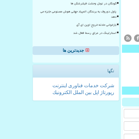
کودکان در تونل وحشت فیلترشکن ها
پاول دوروف به برندگان المپیاد جهانی هوش مصنوعی جایزه می
دهد
بازخوانی حادثه خروج اوپن ای آی
استارلینک در عراق رسما فعال شد
جدیدترین ها
تگها
شركت
خدمات
فناوری
اینترنت
رپورتاژ
اپل
بین الملل
الكترونیك