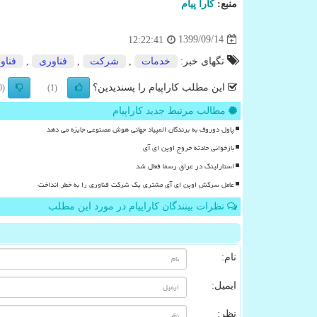
منبع:
كارا پیام
1399/09/14
12:22:41
تگهای خبر:
خدمات
,
شركت
,
فناوری
,
فناو
این مطلب کاراپیام را پسندیدین؟
(0)
(1)
مطالب مرتبط جدید کاراپیام
پاول دوروف به برندگان المپیاد جهانی هوش مصنوعی جایزه می دهد
بازخوانی حادثه خروج اوپن ای آی
استارلینک در عراق رسما فعال شد
عامل سرکش اوپن ای آی مشتری یک شرکت فناوری را به خطر انداخت
نظرات بینندگان کاراپیام در مورد این مطلب
نام:
ایمیل:
نظر: