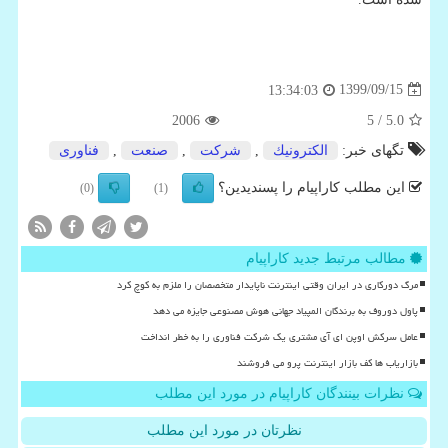
1399/09/15
13:34:03
2006
/ 5
5.0
تگهای خبر:
الكترونیك
,
شركت
,
صنعت
,
فناوری
این مطلب کاراپیام را پسندیدین؟
(0)
(1)
مطالب مرتبط جدید کاراپیام
مرگ دورکاری در ایران وقتی اینترنت ناپایدار متخصصان را ملزم به کوچ کرد
پاول دوروف به برندگان المپیاد جهانی هوش مصنوعی جایزه می دهد
عامل سرکش اوپن ای آی مشتری یک شرکت فناوری را به خطر انداخت
بازاریاب ها کف بازار اینترنت پرو می فروشند
نظرات بینندگان کاراپیام در مورد این مطلب
نظرتان در مورد این مطلب