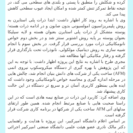
کرده و شکلش را منطبق با پستی و بلندی های سطحی می کند، در
نتیجه نقاط تمرکز تنش کمتر شده و امکان ایجاد عیوب سطحی کاهش
پیدا می کند.
وی با اشاره به روند کار اظهار داشت: ابتدا ذرات پلی استایرن به
روش پلیمریزاسیون امولسیونی بدون صابون و در ادامه ذرات هسته/
پوسته متشکل از ذرات پلی استایرن بعنوان هسته و لایه سیلیکا
بعنوان پوسته بر پایه روش اشتوبر سنتز شد و در بخش دوم خواص
نانومکانیکی ذرات مورد بررسی قرار گرفت. در بخش سوم با انجام
شبیه سازی به روش دینامیک مولکولی، نانوذرات تحت بارگذاری قرار
گرفته و رفتار مکانیکی آنها مطالعه شد.
مجری طرح با اشاره به نتایج این پروژه اظهار داشت: با توجه به این
که این پژوهش با بهره گیری از دستگاه میکروسکوپ نیروی اتمی
(AFM) ساخت یکی از شرکت های دانش بنیان انجام شد، چالش هایی
در مرحله اندازه گیری و محاسبه خواص نانومکانیکی وجود داشت که
ایده هایی بمنظور کاربری آسان تر و سریع تر دستگاه در این حالت
کاری پیشنهاد شد.
وی اضافه کرد: کاربرد این ذرات در صنایع نیمه هادی است که در این
راستا صحبت هایی با صنایع مرتبط انجام شده. همین طور ارتقای
مدلهای آتی AFM ساخت یکی از شرکتها در برنامه کاری شرکت قرار
گرفته است.
بر اساس اعلام دانشگاه امیرکبیر، این پروژه با هدایت و راهنمایی
دکتر مالک نادری عضو هیئت علمی دانشگاه صنعتی امیرکبیر اجرائی
شده است.