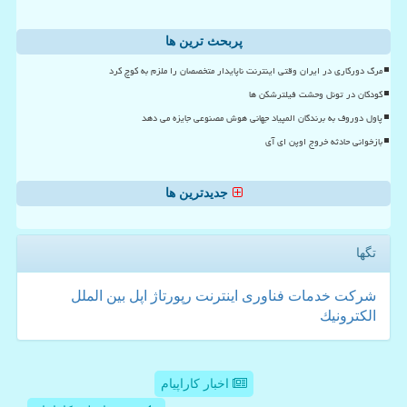
پربحث ترین ها
مرگ دورکاری در ایران وقتی اینترنت ناپایدار متخصصان را ملزم به کوچ کرد
کودکان در تونل وحشت فیلترشکن ها
پاول دوروف به برندگان المپیاد جهانی هوش مصنوعی جایزه می دهد
بازخوانی حادثه خروج اوپن ای آی
جدیدترین ها
تگها
شركت
خدمات
فناوری
اینترنت
رپورتاژ
اپل
بین الملل
الكترونیك
اخبار کاراپیام