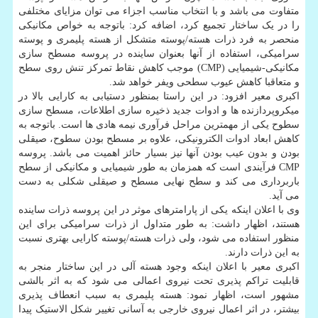
متفاوت می باشد و با انتخاب مناسب اجزاء می توان مزایای مختلفی
را در یک ساختار تجمیع کرد، اضافه کرد: باتوجه به خواص مکانیکی
منحصر به فرد ذرات هسته/پوسته متشکل از هسته پلیمری و پوسته
سرامیکی، استفاده از آنها بعنوان ساینده در پروسه مسطح سازی
مکانیکی-شیمیایی (CMP) موجب کاهش نقاط تمرکز تنش روی سطح
و متعاقبا کاهش عیوب سطحی ویفر خواهد شد.
اکبری معیر افزود: در این راستا بمنظور دستیابی به کارایی بالا در
میکروپردازنده ها و ادوات جدید ذخیره سازی اطلاعات، مسطح سازی
سطوح یکی از مهمترین مراحل فرآوری نیمه هادی ها است. باتوجه به
کاهش ابعاد ادوات الکترونیکی، علاوه بر مسطح بودن سطوح، صیقلی
بودن و بدون عیب بودن آنها نیز بسیار حائز اهمیت می باشد. پروسه
CMP فرآیندی است که همزمان به طور شیمیایی و مکانیکی از سطح
باربرداری می کند و سطح نهایی مسطح و صیقلی شکلی به دست
می آید.
وی با اعلان اینکه یکی از پارامترهای موثر در این پروسه ذرات ساینده
هستند، اظهار داشت: به طور متداول از ذرات سرامیکی برای این
منظور استفاده می شود، ولی ذرات هسته/پوسته کارایی بهتری نسبت
به این ذرات دارند.
اکبری معیر با اعلان اینکه وجود هسته آلی در این ساختار منجر به
قابلیت تراکم پذیری تحت نیروی اعمالی می شود که به اثر بالشی
مشهور است، اظهار نمود: هسته پلیمری به سبب انعطاف پذیری
بیشتر، در اثر اعمال نیروی خارجی به آسانی تغییر شکل الاستیک پیدا