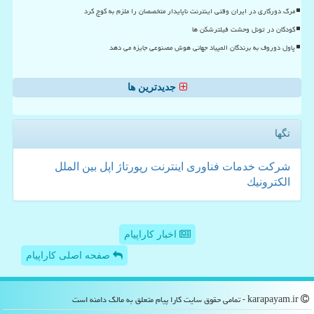
مرگ دورکاری در ایران وقتی اینترنت ناپایدار متخصصان را ملزم به کوچ کرد
کودکان در تونل وحشت فیلترشکن ها
پاول دوروف به برندگان المپیاد جهانی هوش مصنوعی جایزه می دهد
جدیدترین ها
تگها
شركت
خدمات
فناوری
اینترنت
رپورتاژ
اپل
بین الملل
الكترونیك
اخبار کاراپیام
صفحه اصلی کاراپیام
karapayam.ir - تمامی حقوق سایت كارا پیام متعلق به مالک دامنه است