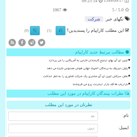
1399/09/17
09:25:14
1067
/ 5
5.0
تگهای خبر:
شركت
این مطلب کاراپیام را پسندیدین؟
(0)
(1)
مطالب مرتبط جدید کاراپیام
اوپن ای آی بهای ترجیح کارمندان خارجی به آمریکایی را می پردازد
پاول دوروف به برندگان المپیاد جهانی هوش مصنوعی جایزه می دهد
عامل سرکش اوپن ای آی مشتری یک شرکت فناوری را به خطر انداخت
بازاریاب ها کف بازار اینترنت پرو می فروشند
نظرات بینندگان کاراپیام در مورد این مطلب
نظرتان در مورد این مطلب
نام:
ایمیل: