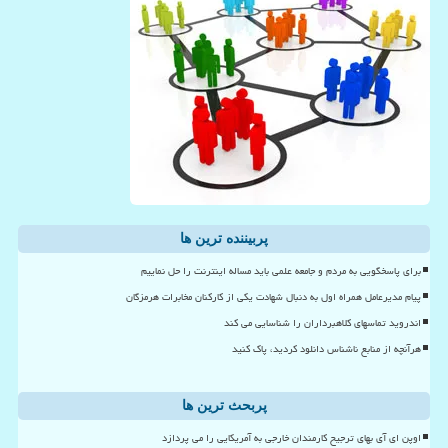
پربیننده ترین ها
برای پاسخگویی به مردم و جامعه علمی باید مساله اینترنت را حل نماییم
پیام مدیرعامل همراه اول به دنبال شهادت یکی از کارکنان مخابرات هرمزگان
اندروید تماسهای کلاهبرداران را شناسایی می کند
هرآنچه از منابع ناشناس دانلود کردید، پاک کنید
پربحث ترین ها
اوپن ای آی بهای ترجیح کارمندان خارجی به آمریکایی را می پردازد