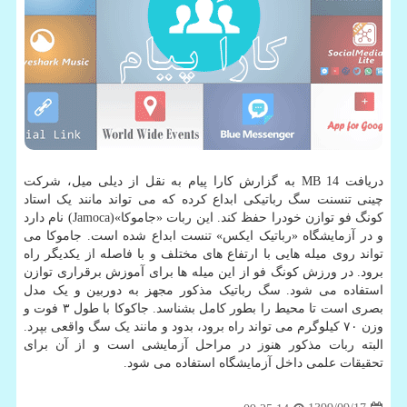
دریافت 14 MB به گزارش کارا پیام به نقل از دیلی میل، شرکت
چینی تنسنت سگ رباتیکی ابداع کرده که می تواند مانند یک استاد
کونگ فو توازن خودرا حفظ کند. این ربات «جاموکا»(Jamoca) نام دارد
و در آزمایشگاه «رباتیک ایکس» تنست ابداع شده است. جاموکا می
تواند روی میله هایی با ارتفاع های مختلف و با فاصله از یکدیگر راه
برود. در ورزش کونگ فو از این میله ها برای آموزش برقراری توازن
استفاده می شود. سگ رباتیک مذکور مجهز به دوربین و یک مدل
بصری است تا محیط را بطور کامل بشناسد. جاکوکا با طول ۳ فوت و
وزن ۷۰ کیلوگرم می تواند راه برود، بدود و مانند یک سگ واقعی بپرد.
البته ربات مذکور هنوز در مراحل آزمایشی است و از آن برای
تحقیقات علمی داخل آزمایشگاه استفاده می شود.