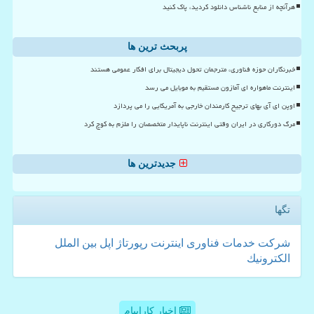
هرآنچه از منابع ناشناس دانلود کردید، پاک کنید
پربحث ترین ها
خبرنگاران حوزه فناوری، مترجمان تحول دیجیتال برای افکار عمومی هستند
اینترنت ماهواره ای آمازون مستقیم به موبایل می رسد
اوپن ای آی بهای ترجیح کارمندان خارجی به آمریکایی را می پردازد
مرگ دورکاری در ایران وقتی اینترنت ناپایدار متخصصان را ملزم به کوچ کرد
جدیدترین ها
تگها
شركت
خدمات
فناوری
اینترنت
رپورتاژ
اپل
بین الملل
الكترونیك
اخبار کاراپیام