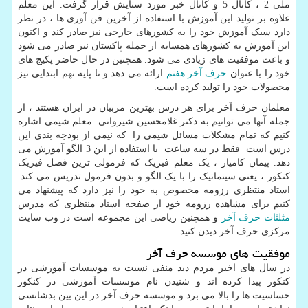
ملی 2 ، کانال 5 و کانال خبر مورد ستایش قرار گرفت. این معلم
علاوه بر تولید این آموزش با استفاده از آخرین فن آوری ها ، در نظر
دارد سبک آموزش خود را به کشورهای خارجی نیز صادر کند و اکنون
این آموزش به کشورهای همسایه از جمله پاکستان نیز صادر می شود
و باعث موفقیت های زیادی می شود. همچنین در حال حاضر پکیج های
خود را با عنوان
حرف آخر هفتم
ارائه می دهد و تا پایه نهم ابتدایی نیز
محصولات خود را تولید کرده است.
معلمان حرف آخر برای هر درس بهترین مربیان در ایران هستند ، از
جمله آنها می توانیم به دکتر غلامحسین شیروانی معلم شیمی اشاره
کنیم که تمام مشکلات مسائل شیمی را که نیمی از بودجه بندی این
درس است فقط در سه ساعت با استفاده از این 3 الگو آموزش می
دهد. پیمان کامیار ، یک معلم فیزیک که فرمولی ترین فصل فیزیک
کنکور ، یعنی سینماتیک را با یک الگو و بدون فرمول تدریس می کند.
استاد منتظری رزومه مخصوص به خود را نیز دارد که پیشنهاد می
کنیم برای مشاهده رزومه خود از صفحه استاد منتظری که مدرس
مثلثات حرف آخر
و همچنین ریاضی این مجموعه است در وب سایت
مرکزی حرف آخر دیدن کنید.
موفقیت های موسسه حرف آخر
در سال های اخیر مردم دید منفی نسبت به موسسات آموزشی در
کنکور پیدا کرده اند و شنیدن نام موسسات آموزشی در کنکور
حساسیت ها را بالا می برد و موسسه حرف آخر در این بین بدشانسی