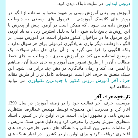
دروس ابتدایی
در سایت تابناک دیدن کنید.
آموزش پویا یعنی آموزش مبتنی بر شهود محتوا و استفاده از الگو. در
روش های کلاسیک آموزشی ، فرمول های وسیعی به داوطلب
آموزش داده می شود ، که ممکن است در آزمون پیش از پذیرش با
این روش ها پاسخ داده شود ، اما به دلیل استرس زیاد ، به یاد آوردن
این فرمول ها در فراخوان کنکور دشوار است. در آموزش مبتنی بر
الگو ، داوطلب دیگر نیازی به یادگیری فرمولی برای هر سوال ندارد ،
بلکه الگویی را فرا می گیرد و از آن برای حل تمام سوالات یک
موضوع استفاده می کند. در آموزش بصری ، داوطلب به جای حفظ
مطالب ، آن را از طریق تصویر می آموزد و به جای حفظ آن ، مفاهیم
را لمس می کند و زمان ماندگاری در ذهن چند برابر می شود. این
سبک متعلق به حرف آخر است. توضیحات کامل تر را از طریق مقاله
حرف آخر آموزش دروس کنکور با جدیدترین تکنولوژی
می توانید
مطالعه کنید.
تاریخچه حرف آخر
موسسه حرف آخر فعالیت خود را در زمینه آموزش در سال 1390
آغاز کرد و مدیریت این مجموعه توسط مهندس عبدالرضا منتظری
مدرس نامی و مشهور ایرانی است. برای اولین بار در کشور ، استاد
منتظری آموزش بصری را معرفی کرد و به دلیل همین سبک تدریس ،
از مقامات معتبر بین المللی و دانشگاه های معتبر خارجی درجه های
افتخاری دریافت کرد و برای اولین بار در کشور ، در اخبار شبکه های