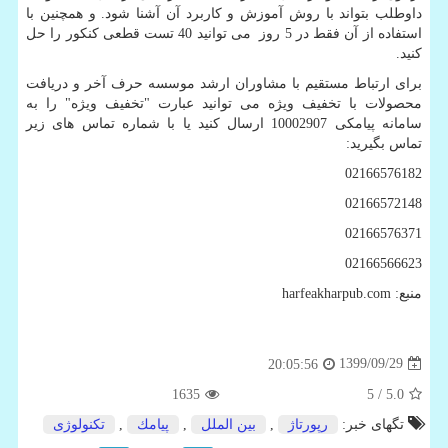
داوطلب بتواند با روش آموزش و کاربرد آن آشنا شود. و همچنین با
استفاده از آن فقط در 5 روز می توانید 40 تست قطعی کنکور را حل
کنید.
برای ارتباط مستقیم با مشاوران ارشد موسسه حرف آخر و دریافت
محصولات با تخفیف ویژه می توانید عبارت "تخفیف ویژه" را به
سامانه پیامکی 10002907 ارسال کنید یا با شماره تماس های زیر
تماس بگیرید:
02166576182
02166572148
02166576371
02166566623
منبع:
harfeakharpub.com
1399/09/29
20:05:56
1635
/ 5
5.0
تگهای خبر:
رپورتاژ
,
بین الملل
,
پیامك
,
تكنولوژی