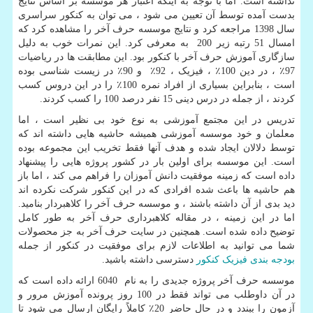
نداشته است. اما با توجه به اینکه اعتبار هر موسسه بر اساس نتایج
بدست آمده توسط آن تعیین می شود ، می توان به کنکور سراسری
سال 1398 مراجعه کرد و نتایج موسسه حرف آخر را مشاهده کرد که
امسال 51 رتبه زیر 200 به معرفی کرد. این نمرات خوب به دلیل
سازگاری آموزش حرف آخر با کنکور بود. این مطابقت ها در ریاضیات
97٪ ، در دین 100٪ ، فیزیک ، 92٪ و 90٪ در زیست شناسی بوده
است ، بنابراین بسیاری از افراد نمره 100٪ را در این دروس کسب
کردند ، از جمله در درس دینی 15 نفر درصد 100 را کسب کردند.
تدریس در این مجتمع آموزشی به نوع خود بی نظیر است ، اما
معلمان و خود موسسه آموزشی همیشه حاشیه هایی داشته اند که
توسط دلالان ایجاد شده و هدف آنها فقط تخریب این مجموعه بوده
است. این موسسه برای اولین بار در کشور پروژه هایی را پیشنهاد
داده است که زمینه موفقیت دانش آموزان را فراهم می کند ، اما باز
هم حاشیه ها باعث شده افرادی که در این کنکور شرکت نکرده اند
دید بدی از آن داشته باشند ، و موسسه حرف آخر را کلاهبردار بنامید.
اما در این زمینه ، در مقاله کلاهبرداری حرف آخر به طور کامل
توضیح داده شده است. همچنین در سایت حرف آخر به جز محصولات
شما می توانید به اطلاعات لازم برای موفقیت در کنکور از جمله
بودجه بندی فیزیک کنکور
دسترسی داشته باشید.
موسسه حرف آخر پروژه جدیدی را به نام 6040 ارائه داده است كه
در آن داوطلب می تواند فقط در 100 روز پرونده آموزش مرور و
آزمون را ببندد و در حال حاضر 20٪ كاملاً رایگان ارسال می شود تا