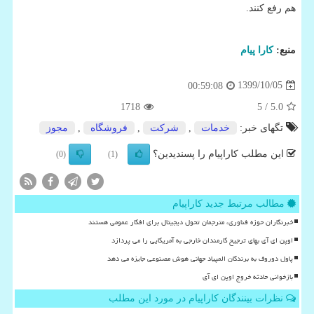
هم رفع کنند.
منبع:
كارا پیام
1399/10/05
00:59:08
1718
/ 5
5.0
تگهای خبر:
خدمات
,
شركت
,
فروشگاه
,
مجوز
این مطلب کاراپیام را پسندیدین؟
(0)
(1)
مطالب مرتبط جدید کاراپیام
خبرنگاران حوزه فناوری، مترجمان تحول دیجیتال برای افکار عمومی هستند
اوپن ای آی بهای ترجیح کارمندان خارجی به آمریکایی را می پردازد
پاول دوروف به برندگان المپیاد جهانی هوش مصنوعی جایزه می دهد
بازخوانی حادثه خروج اوپن ای آی
نظرات بینندگان کاراپیام در مورد این مطلب