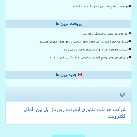
هرآنچه از منابع ناشناس دانلود کردید، پاک کنید
پربحث ترین ها
رندرهای دو تبلت سامسونگ برملا شد
خبرنگاران حوزه فناوری، مترجمان تحول دیجیتال برای افکار عمومی هستند
اینترنت ماهواره ای آمازون مستقیم به موبایل می رسد
اوپن ای آی بهای ترجیح کارمندان خارجی به آمریکایی را می پردازد
جدیدترین ها
تگها
شركت
خدمات
فناوری
اینترنت
رپورتاژ
اپل
بین الملل
الكترونیك