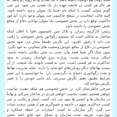
هر حال هر کسی در جامعه عهده دار یک نقشی می شود. من نمی
گویم متولی کیست یا اینکه باید حتما یک متولی وجود داشته باشد.
البته جالب اینجاست در سطح حاکمیتی چند متولی وجود دارد؛ اما خود
حاکمیت توقع دارد در بخش خصوصی یک متولی توانایی دفاع از منافع
بخش خصوصی را داشته باشد.
رئیس کارگروه رمزارز و بلاک چین کمیسیون فاوا با اعلان اینکه
ساختار به شکلی است که سیستم رگولاتور بخش خصوصی را رقیب
می داند تا رفیق، افزود: این نگرش طبیعتاً منجر می شود بخش
خصوصی در دفاع از منافع خودش وضعیت های متفاوتی به خود بگیرد.
بدون شک اگر شما قصد وارد شدن به چنین رقابتی داشته باشید،
امکان برنده شدن نیست. وزارت نیرو خواستار رسیدن به سود
حداکثری به هر قیمتی است، حتی به قیمت نابودی یک صنعت. از آن
سمت نهادهای دیگر رویکردهای خودشان را دارند. شاید مدیریت نهادها
و بحث رگولاتوری احتیاج به دگردیسی دارد. ما نتوانستیم با این تغییر
شرایط تطبیق دهیم. نگرش مدیریتی باید جایی خودش را با تغییر
نگرش مواجه کند.
شرفی خاطرنشان کرد: در بخش خصوصی هم شاهد ذهنیت تمامیت
خواهی هستیم. ذهنیت تمامیت خواهی فردی در ساختار شرکتی و نهایتاً
در سازمان ها و انجمن ها نمود می یابد. کسب امتیاز و رقابت بر سر
کسب حداکثری سهم در جامعه و عضوگیری هم از همین مبحث نشات
می گیرد. اگر سازمان به کسب امتیازات در حیطه عملکرد و
چهارچوب تعریف شده سازمان و تشکل خود قانع باشد بخش