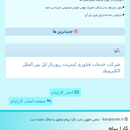
پاول دوروف به برندگان المپیاد جهانی هوش مصنوعی جایزه می دهد
بازخوانی حادثه خروج اوپن ای آی
جدیدترین ها
تگها
شركت
خدمات
فناوری
اینترنت
رپورتاژ
اپل
بین الملل
الكترونیك
اخبار کاراپیام
صفحه اصلی کاراپیام
karapayam.ir - تمامی حقوق سایت كارا پیام متعلق به مالک دامنه است
كارا پیام