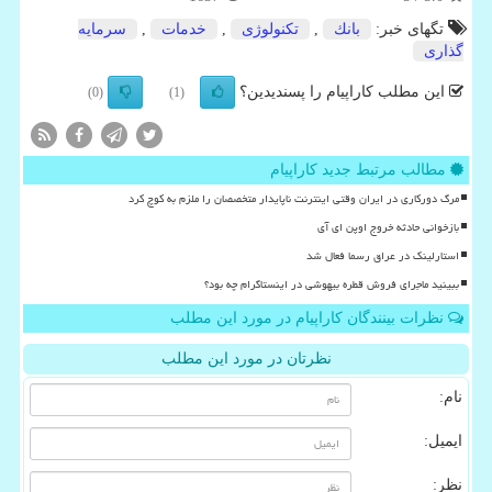
تگهای خبر:
بانك
,
تكنولوژی
,
خدمات
,
سرمایه
گذاری
این مطلب کاراپیام را پسندیدین؟
(0)
(1)
مطالب مرتبط جدید کاراپیام
مرگ دورکاری در ایران وقتی اینترنت ناپایدار متخصصان را ملزم به کوچ کرد
بازخوانی حادثه خروج اوپن ای آی
استارلینک در عراق رسما فعال شد
ببینید ماجرای فروش قطره بیهوشی در اینستاگرام چه بود؟
نظرات بینندگان کاراپیام در مورد این مطلب
نظرتان در مورد این مطلب
نام:
ایمیل:
نظر: