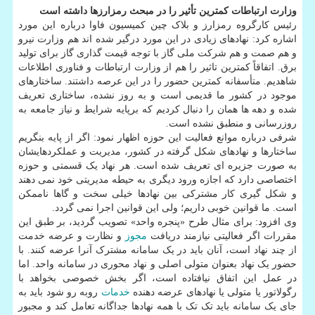
وزارت ارتباطات کمترین تأثیر را در مبحث رمزارزها داشته است
رئیس کارگروه رمزارز و بلاک چین کمیسیون فاوا درباره این مورد
اشاره کرد: نهادهای زیادی در این مورد درگیر شده اند هم وزارت نیرو
و هم صمت و هم شرکت ملی گاز با توجه قیمت گذاری گاز برای تولید
برق. اتفاقاً کمترین تاثیر را هم از وزارت ارتباطات و فناوری اطلاعات
شاهدیم. متأسفانه کمترین حضور را در این عرصه داشتند. ساختارهای
موجود در کشور ما قدیمی است و به روز نشده، ساختاری تعریف
شده و دهه ها همان را دنبال کردیم که برپایه شرایط و نیاز جامعه به
روزرسانی و منطبق نشده است.
شرفی درباره موانع فعالیت این حوزه اظهار نمود: اگر از پایه بنگریم
ساختارها و نهادهای شکل گرفته در کشور، مدیریت و عملکردهایشان
به صورت جزیره ای تعریف شده است. هر نهاد یک قسمتی و حوزه
اختصاصی دارد که اجازه ورود دیگری به حیطه مدیریتی خود نمی دهند
و شکل گیری کار مشترکی بین نهادها خیلی سخت و گاها ناممکن
است. ما قوانین خوبی داریم؛ ولی این قوانین اجرا نمی گردد.
وی افزود: برای مثال طرح «پنجره واحد» تصویب گردید، بر طبق این
مقررات اگر فعالیتی نیازمند دریافت
مجوز
و نظارت و عرضه خدمت
از چند نهاد است، آنان باید در یک سامانه مشترک آنرا عرضه کنند. با
حضور یک نهاد بعنوان متولی اصلی و نهاد محوری در سامانه واحد. اما
در عمل این اتفاق نیافتاده است، اگر بخش خصوصی بخواهد با
رگولاتور یا متولی یا نهادهای عرضه دهنده
خدمات
روبه رو شود باید به
جای یک سامانه باید تک تک با همه نهادها جداگانه تعامل کند و مجبور