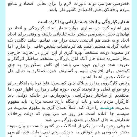
خصوصی هم می تواند تاثیرات لازم را برای تعالی اقتصاد و منافع
مردم و فعالان بخش اقتصادی کشور دارا باشد.
شعار یکپارچگی و اتحاد جنبه تبلیغاتی پیدا کرده است
وی اشاره کرد: در بسیاری موارد شعار ایجاد یکپارچگی و اتحاد در
نهادهای بخش خصوصی بیشتر جنبه تبلیغاتی داشته و وقتی برای ایجاد
اتحاد و به قصد هم اندیشی دست دراز می نماییم، شاهد نگاهی یک
جانبه گرایانه هستیم. قصد نقد فرمایشات شخص خاصی را ندارم، اما
در مصوبه دولت مشخصاً بهره گیری از این ابزار در تجارت خارجی
مجاز شمرده شده حال آنکه اتاق بازرگانی مشخصا ساختار اثرگذار و
تعریف شده در این حوزه می باشد. ای کاش ممکن بود به جای
کوشش برای افزایش سهم و گسترش حوزه عملکرد به دنبال حل
مشکلات همین اعضا باشیم.
رئیس کارگروه رمزارز و بلاک چین کمیسیون فاوا درباره راهکار برای
رفع موانع فعلی و قانونمند کردن حوزه تولید رمزارز، اظهار نمود: ما
معتقدیم از ساختار دموکراسی برخورداریم. در حالیکه دولت، باید
کارگزار مردم باشد و باید از بنگاه داری دست بردارد. باید مفهوم
مدیریت
هوشمند
را درک کند. عملاً تصدی گری به مفهوم مدیریت در
سیستم جا افتاده است. هر روز هم می بینیم که دولت برخلاف
شعارش به جای کوچک تر شدن بزرگتر می شود.
شرفی وجود رانت را یکی از اشکالات در کشور دانست و بیان نمود:
بخش خصوصی هم خودش به خودش رحم نمی نماید. عده ای می