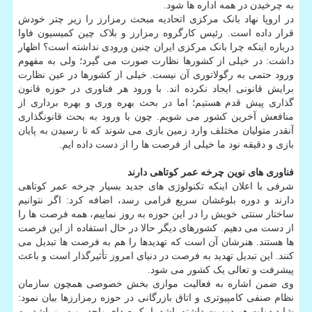
به چرخیدن در همه اداره ها شود.
در اروپا نهاد بانک مرکزی اتحادیه مبحث رمزارز را زیر چتر خودش
قرار داده است. رئیس کارگروه رمزارز و بلاک چین کمیسیون فاوا
درباره اینکه چرا بانک مرکزی ایران چنین ورودی نداشته است؟ اظهار
داشت: در خیلی از کشورها نظارت صورت می گیرد؛ ولی به مفهوم
ورود حتمی به رگولاتوری آن نیست. خیلی از کشورها در عین نظارت
برایش قانونی ایجاد نکرده اند. با ورود هر فناوری در حوزه قانون
گذاری پیش قدم هستیم؛ اما در بحث بهره وری و بهره برداری از
منافعش آخرین کشور می شویم. چون با ورود به بحث قانونگذاری
آنقدر متولیان مختلف وارد زمین بازی می شوند که تا رسیدن به پایان
بازی و دقیقه نود ما خیلی از فرصت ها را از دست داده ایم.
فناوری های نوین چرخه عمر کوتاهی دارند
شرفی با اعلان اینکه تکنولوژی های جدید بسیار چرخه عمر کوتاهی
دارند و دوره بلوغشان سریع فرامی رسد، اضافه کرد: اگر نتوانیم
ساختار سنتی خویش را در این حوزه به روز نماییم، همه فرصت ها را
از دست می دهیم. کشورهای دیگر حالا در حال استفاده از این فرصت
ها هستند. هنرشان آن است که تهدیدها را هم به فرصت ها تبدیل می
کنند. این تبدیل تهدید به فرصت در دنیای امروز تأثیرگذار است و باعث
پیشرفت و تعالی یک کشور می شود.
وی ضمن اشاره به فعالیت موازی بخش خصوصی همچون سازمان
نظام صنفی کامپیوتری و اتاق بازرگانی در حوزه رمزارزها بیان نمود:
شاید دولت هم دوست داشته باشد با یک صدای واحد روبه رو باشد. به