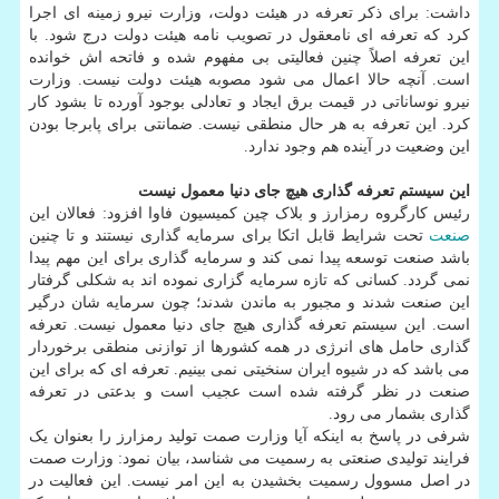
داشت: برای ذکر تعرفه در هیئت دولت، وزارت نیرو زمینه ای اجرا
کرد که تعرفه ای نامعقول در تصویب نامه هیئت دولت درج شود. با
این تعرفه اصلاً چنین فعالیتی بی مفهوم شده و فاتحه اش خوانده
است. آنچه حالا اعمال می شود مصوبه هیئت دولت نیست. وزارت
نیرو نوساناتی در قیمت برق ایجاد و تعادلی بوجود آورده تا بشود کار
کرد. این تعرفه به هر حال منطقی نیست. ضمانتی برای پابرجا بودن
این وضعیت در آینده هم وجود ندارد.
این سیستم تعرفه گذاری هیچ جای دنیا معمول نیست
رئیس کارگروه رمزارز و بلاک چین کمیسیون فاوا افزود: فعالان این
صنعت
تحت شرایط قابل اتکا برای سرمایه گذاری نیستند و تا چنین
باشد صنعت توسعه پیدا نمی کند و سرمایه گذاری برای این مهم پیدا
نمی گردد. کسانی که تازه سرمایه گزاری نموده اند به شکلی گرفتار
این صنعت شدند و مجبور به ماندن شدند؛ چون سرمایه شان درگیر
است. این سیستم تعرفه گذاری هیچ جای دنیا معمول نیست. تعرفه
گذاری حامل های انرژی در همه کشورها از توازنی منطقی برخوردار
می باشد که در شیوه ایران سنخیتی نمی بینیم. تعرفه ای که برای این
صنعت در نظر گرفته شده است عجیب است و بدعتی در تعرفه
گذاری بشمار می رود.
شرفی در پاسخ به اینکه آیا وزارت صمت تولید رمزارز را بعنوان یک
فرایند تولیدی صنعتی به رسمیت می شناسد، بیان نمود: وزارت صمت
در اصل مسوول رسمیت بخشیدن به این امر نیست. این فعالیت در