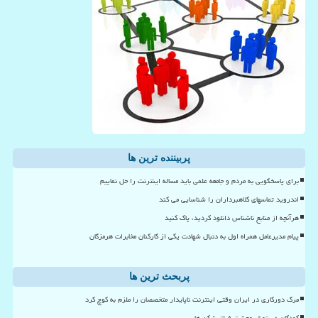
پربیننده ترین ها
برای پاسخگویی به مردم و جامعه علمی باید مساله اینترنت را حل نماییم
اندروید تماسهای کلاهبرداران را شناسایی می کند
هرآنچه از منابع ناشناس دانلود کردید، پاک کنید
پیام مدیرعامل همراه اول به دنبال شهادت یکی از کارکنان مخابرات هرمزگان
پربحث ترین ها
مرگ دورکاری در ایران وقتی اینترنت ناپایدار متخصصان را ملزم به کوچ کرد
کودکان در تونل وحشت فیلترشکن ها