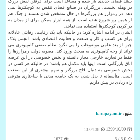
ببینند فضای جدیدی باز شده و مساعد است برای گرفتن نقش بزرگ
در وهله نخست. بزرگتران در صنایع فضای تنفس به کوچکترها نمی
دهد. در رمزارز هم بزرگترها در حال مشخص شدن هستند و جنگ هم
از همین رو شروع شده است. از همه ابزار ممکن برای از میدان به
در کردن کوچکترها استفاده می نمایند.
ایشان در ادامه اشاره کرد: در حالیکه باید یک رقابت، رقابتی عادلانه
برای هر کسب و کار و صنعت و فعالیت اقتصادی باشد. انجمن بلاک
چین از بعد علمی موضوعات را می نگرد. نظام صنفی کامپیوتری می
تواند از وجه کامپیوتری به مبحث ورود کند. مصوبه دولت رمزارزها را
فقط در تجارت خارجی مجاز دانسته و بخش خصوصی در این عرصه
اتاق بازرگانی است. اینها باید مکمل هم باشند؛ در حالیکه هر کسی در
بخش خصوصی به دنبال قاچ بزرگتر و سهم بیشتری از این صنعت
است. متأسفانه تا بدل شدن به یک جامعه مدنی با ساختاری مترقی
راه زیادی در پیش داریم.
منبع:
karapayam.ir
1399/10/09
13:04:38
1637
/ 5
5.0