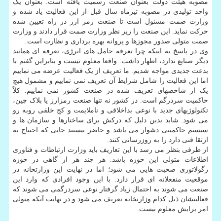
مصوبه هیئت دولت بعنوان صنعت رسمیت یافته است. بعنوان یک
واحد تولیدی در مصوبه تیرماه سال قبل از این فعالیت یاد شده و
وزارت صمت مسئول است تا صنعت رمز ارز در راه تعیین شده
حرکت نماید. این صنعت را زیر نظر وزارت صمت قرار دادند و وزارت
صمت متولی صدور مجوزها و پروانه بهره برداری و نظارت است.
وی در پاسخ به اینکه چرا تعرفه حامل های انرژی، تعرفه ای همانند
دیگر صنایع ندارد، اظهار داشت: واقعا معلوم نیست و بنابراین گفتم با
بدعت جدیدی مواجه شدیم. ما تعریف از یک فعالیت عرضه می نماییم
اما این فعالیت را شامل شرایط آن تعریف نمی نماییم و مشمول هیچ
یک از شاخصهای تعریف شده در صنعت کشور نمی نماییم. کلاً
حاکمیت سردرگم است. در کشور نه تنها صنعت رمزارز یا بلاک چین،
تکنولوژیهای جدید با نوعی بداخلاقی و ناملایمت و کج خلقی روبه رو
می شود. شاید بدین دلیل که درکش برای ساختارها و سازمان ها و
سیستم حاکمیتی دشوار می باشد و حاضر نیستند جایی که احتیاج به
ارتقا فنی دارد را به روزرسانی کنند.
از طرفی بنظر می رسد با این تعاریف باید وزارت ارتباطات و فناوری
اطلاعات متولی این حوزه باشد. هر چند هر از گاهی در حوزه
رگولاتوری صحبت هایی می شود؛ اما در نهایت این وزارتخانه در
موقعیت منفعلانه ای قرار دارد. با این وجود افرادی که وارد این
صنعت می شوند به احتمال زیاد گرفتار نوعی سردرگمی می شوند که
فعالیتشان ذیل کدام وزارتخانه تعریف می شود و در نهایت آنکه متولی
امر برایش معلوم نیست.