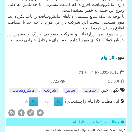
دارد. مایکروسافت افزوده که امنیت مشتریان یا خدماتش به دلیل
وقوع این حمله به خطر نیفتاده است.
با توجه به اینکه منابع مستقل ادعاهای مایکروسافت را تأیید نکرده اند،
هنوز مشخص نیست این شرکت در این مورد تا چه حد با صداقت
اطلاع رسانی کرده است.
در مجموع دهها وزارتخانه و شرکت خصوصی بزرگ و مشهور در
جریان حملات هکری مورد اشاره لطمه های غیرقابل جبرانی دیده اند.
منبع:
كارا پیام
1399/10/12
23:28:21
1726
/ 5
0.0
تگهای خبر:
خدمات
,
سایبر
,
شركت
,
مایكروسافت
این مطلب کاراپیام را پسندیدین؟
(0)
(0)
مطالب مرتبط جدید کاراپیام
پاول دوروف به برندگان المپیاد جهانی هوش مصنوعی جایزه می دهد