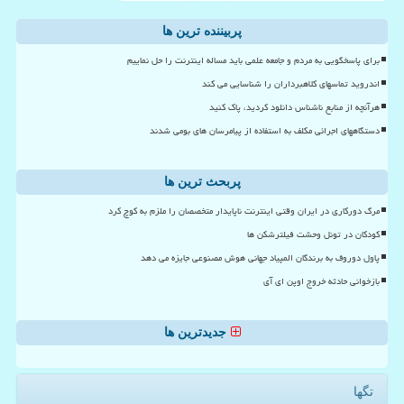
پربیننده ترین ها
برای پاسخگویی به مردم و جامعه علمی باید مساله اینترنت را حل نماییم
اندروید تماسهای کلاهبرداران را شناسایی می کند
هرآنچه از منابع ناشناس دانلود کردید، پاک کنید
دستگاههای اجرائی مکلف به استفاده از پیامرسان های بومی شدند
پربحث ترین ها
مرگ دورکاری در ایران وقتی اینترنت ناپایدار متخصصان را ملزم به کوچ کرد
کودکان در تونل وحشت فیلترشکن ها
پاول دوروف به برندگان المپیاد جهانی هوش مصنوعی جایزه می دهد
بازخوانی حادثه خروج اوپن ای آی
جدیدترین ها
تگها