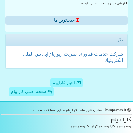
کودکان در تونل وحشت فیلترشکن ها
جدیدترین ها
تگها
شركت
خدمات
فناوری
اینترنت
رپورتاژ
اپل
بین الملل
الكترونیك
اخبار کاراپیام
صفحه اصلی کاراپیام
karapayam.ir - تمامی حقوق سایت كارا پیام متعلق به مالک دامنه است
كارا پیام
پیام رسان : کارا پیام، فراتر از یک پیام رسان