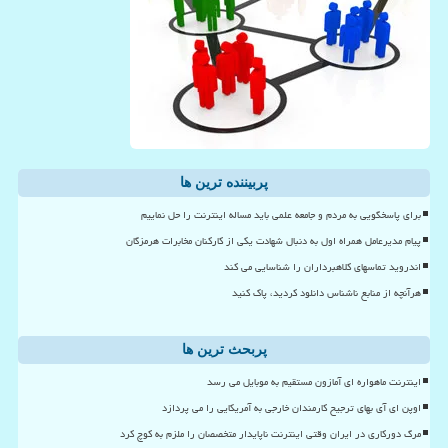
پربیننده ترین ها
برای پاسخگویی به مردم و جامعه علمی باید مساله اینترنت را حل نماییم
پیام مدیرعامل همراه اول به دنبال شهادت یکی از کارکنان مخابرات هرمزگان
اندروید تماسهای کلاهبرداران را شناسایی می کند
هرآنچه از منابع ناشناس دانلود کردید، پاک کنید
پربحث ترین ها
اینترنت ماهواره ای آمازون مستقیم به موبایل می رسد
اوپن ای آی بهای ترجیح کارمندان خارجی به آمریکایی را می پردازد
مرگ دورکاری در ایران وقتی اینترنت ناپایدار متخصصان را ملزم به کوچ کرد