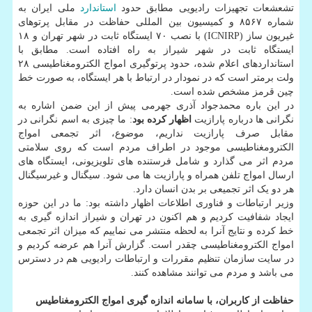
تشعشعات تجهیزات رادیویی مطابق حدود
استاندارد
ملی ایران به
شماره ۸۵۶۷ و کمیسیون بین المللی حفاظت در مقابل پرتوهای
غیریون ساز (ICNIRP) با نصب ۷۰ ایستگاه ثابت در شهر تهران و ۱۸
ایستگاه ثابت در شهر شیراز به راه افتاده است. مطابق با
استانداردهای اعلام شده، حدود پرتوگیری امواج الکترومغناطیسی ۲۸
ولت برمتر است که در نمودار در ارتباط با هر ایستگاه، به صورت خط
چین قرمز مشخص شده است.
در این باره محمدجواد آذری جهرمی پیش از این ضمن اشاره به
نگرانی ها درباره پارازیت
اظهار کرده بود
: ما چیزی به اسم نگرانی در
مقابل صرف پارازیت نداریم، موضوع، اثر تجمعی امواج
الکترومغناطیسی موجود در اطراف مردم است که روی سلامتی
مردم اثر می گذارد و شامل فرستنده های تلویزیونی، ایستگاه های
ارسال امواج تلفن همراه و پارازیت ها می شود. سیگنال و غیرسیگنال
هر دو یک اثر تجمیعی بر بدن انسان دارد.
وزیر ارتباطات و فناوری اطلاعات اظهار داشته بود: ما در این حوزه
ایجاد شفافیت کردیم و هم اکنون در تهران و شیراز اندازه گیری به
خط کرده و نتایج آنرا به لحظه منتشر می نماییم که میزان اثر تجمعی
امواج الکترومغناطیسی چقدر است. گزارش آنرا هم عرضه کردیم و
در سایت سازمان تنظیم مقررات و ارتباطات رادیویی هم در دسترس
می باشد و مردم می توانند مشاهده کنند.
حفاظت از کاربران، با سامانه اندازه گیری امواج الکترومغناطیس