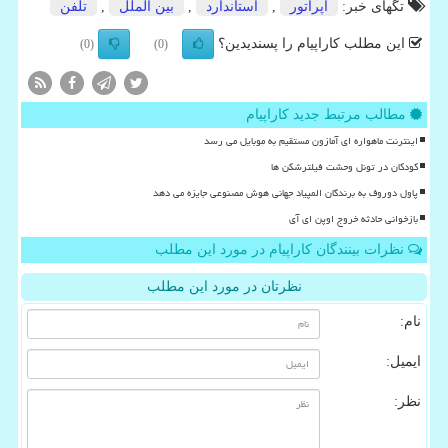
تگهای خبر:
اپراتور
,
استاندارد
,
بین الملل
,
تلفن
این مطلب کاراپیام را پسندیدین؟
(0)
(0)
مطالب مرتبط جدید کاراپیام
اینترنت ماهواره ای آمازون مستقیم به موبایل می رسد
کودکان در تونل وحشت فیلترشکن ها
پاول دوروف به برندگان المپیاد جهانی هوش مصنوعی جایزه می دهد
بازخوانی حادثه خروج اوپن ای آی
نظرات بینندگان کاراپیام در مورد این مطلب
نظرتان در مورد این مطلب
نام:
ایمیل:
نظر: