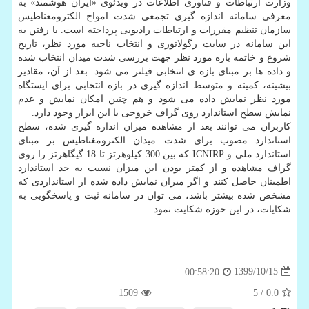
وزارت ارتباطات و فناوری اطلاعات در ویدئوی «ایران هوشمند» به
معرفی سامانه اندازه گیری تجمعی شدت امواج الکترومغناطیس
سازمان تنظیم مقررات و ارتباطات رادیویی پرداخته است. با رفتن به
این سامانه در سایت رگولاتوری و انتخاب ناحیه مورد نظر، تاریخ
شروع و خاتمه بازه مورد نظر جهت بررسی شدت میدان انتخاب شده
و داده ها بر مبنای بازه ی انتخابی فیلتر می شود. بعد از آن، مقادیر
بیشینه، کمینه و متوسط اندازه گیری در بازه انتخابی برای ایستگاه
مورد نظر نمایش داده می شود و هم چنین امکان نمایش و عدم
نمایش سطح استاندارد روی گراف خروجی با این ابزار وجود دارد.
کاربران می توانند بعد از مشاهده میزان اندازه گیری شده، سطح
استاندارد مصوب برای شدت میدان الکترومغناطیس بر مبنای
استاندارد ملی و ICNIRP که بین 300 کیلوهرتز تا 18 گیگاهرتز را روی
گراف مشاهده و از کمتر بودن این میزان نسبت به حد استاندارد
اطمینان حاصل کنند و اگر میزان نمایش داده شده از استانداردی که
مشخص شده بیشتر باشد، می توان در سامانه ثبت و پاسخگویی به
شکایات، در این حوزه شکایت نمود.
1399/10/15
00:58:20
1509
/ 5
0.0