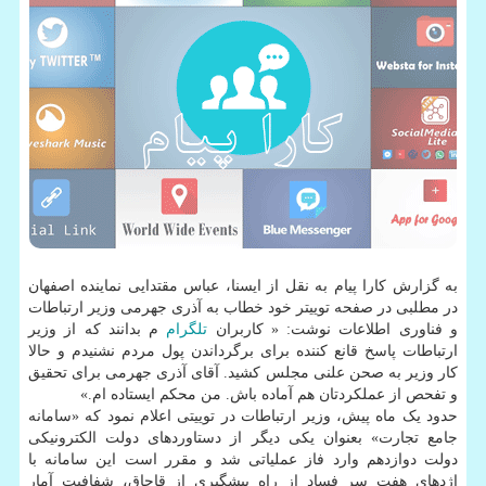
به گزارش کارا پیام به نقل از ایسنا، عباس مقتدایی نماینده اصفهان
در مطلبی در صفحه توییتر خود خطاب به آذری جهرمی وزیر ارتباطات
و فناوری اطلاعات نوشت: « کاربران
تلگرام
م‬⁩ بدانند که از وزیر
ارتباطات پاسخ قانع کننده برای برگرداندن پول مردم نشنیدم و حالا
کار وزیر به صحن علنی مجلس کشید. آقای آذری جهرمی برای تحقیق
و تفحص از عملکردتان هم آماده باش. من محکم ایستاده ام.»
حدود یک ماه پیش، وزیر ارتباطات در توییتی اعلام نمود که «سامانه
جامع تجارت» بعنوان یکی دیگر از دستاوردهای ⁧‫دولت الکترونیکی‬⁩
دولت دوازدهم وارد فاز عملیاتی شد و مقرر است این سامانه با
اژدهای هفت سر فساد از راه پیشگیری از قاچاق، شفافیت‬⁩ آمار