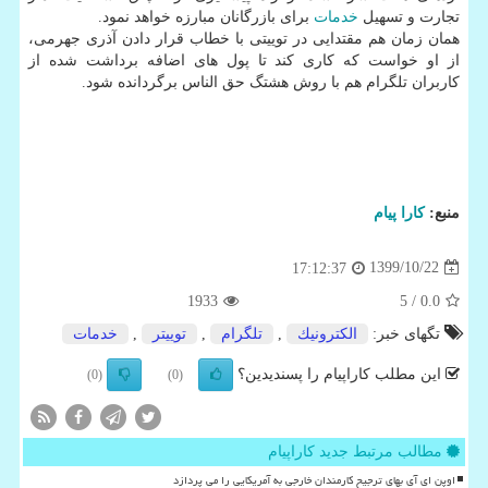
تجارت و تسهیل
خدمات
برای بازرگانان مبارزه خواهد نمود.
همان زمان هم مقتدایی در توییتی با خطاب قرار دادن آذری جهرمی،
از او خواست که کاری کند تا پول های اضافه برداشت شده از
کاربران تلگرام هم با روش هشتگ حق الناس برگردانده شود.
منبع:
كارا پیام
1399/10/22
17:12:37
1933
/ 5
0.0
تگهای خبر:
الكترونیك
,
تلگرام
,
توییتر
,
خدمات
این مطلب کاراپیام را پسندیدین؟
(0)
(0)
مطالب مرتبط جدید کاراپیام
اوپن ای آی بهای ترجیح کارمندان خارجی به آمریکایی را می پردازد