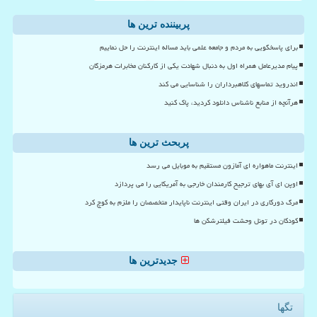
پربیننده ترین ها
برای پاسخگویی به مردم و جامعه علمی باید مساله اینترنت را حل نماییم
پیام مدیرعامل همراه اول به دنبال شهادت یکی از کارکنان مخابرات هرمزگان
اندروید تماسهای کلاهبرداران را شناسایی می کند
هرآنچه از منابع ناشناس دانلود کردید، پاک کنید
پربحث ترین ها
اینترنت ماهواره ای آمازون مستقیم به موبایل می رسد
اوپن ای آی بهای ترجیح کارمندان خارجی به آمریکایی را می پردازد
مرگ دورکاری در ایران وقتی اینترنت ناپایدار متخصصان را ملزم به کوچ کرد
کودکان در تونل وحشت فیلترشکن ها
جدیدترین ها
تگها