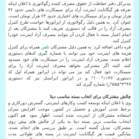
مدیرکل دفتر حفاظت از حقوق مصرف کننده رگولاتوری با اعلان اینکه
تعرفه هر گیگابایت اینترنت آزاد برای سیمکارت های دایمی حدود ۴۲
هزار تومان و برای سیمکارت های اعتباری حدود ۶۳ هزار تومان است،
عنوان کرد: به همین دلیل رگولاتوری از اپراتورها خواست طرح کنترل
مصرف آزاد را در قالب کد دستوری تعریف کنند تا مشترکان بعد از
اتمام اعتبار بسته با فعال کردن آن بتوانند مصرف آزاد اینترنت خودرا
کنترل کنند.
قره داغی اضافه کرد: به همین دلیل مشترکان
تلفن
همراه برای کنترل
هزینه های اینترنت خود می توانند با شماره گیری کدهای دستوری
اعلام شده، مصرف آزاد اینترنت را در سیمکارت های خود مسدود
کنند. البته اگر مشترکی بخواهد مصرف اینترنت آزاد را برای
سیمکارت خود فعال کند نیز می تواند در اپراتور همراه اول کد
دستوری #۱۱۴*۱۰۰* و در اپراتور ایرانسل نیز کد دستوری
#۴*۳*۵۵۵*را شماره گیری کند.
چالش مشترکان برای اتخاب بسته مناسب دیتا
وی با اعلان اینکه توسعه کسب وکارهای اینترنتی، گسترش دورکاری و
برخط شدن آموزش و تحصیل در کشور، موجب افزایش میزان
استفاده مشترکان از اینترنت شده است، اظهار نمود: هم اکنون
انتخاب مناسب ترین بسته دیتا به یکی از چالش های پیش روی
مشترکان، تبدیل گشته است. بر طبق بررسی های انجام شده،
میانگین قیمت هر گیگابایت اینترنت در بسته های طولانی مدت