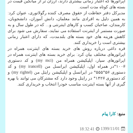
اپراتورها که اعتبار زمانی بیشتری دارند، ارزان تر از میانگین قیمت در
بسته های کوتاه مدت است.
مدیرکل دفتر حفاظت از حقوق مصرف کننده رگولاتوری، عنوان کرد:
به همین دلیل به افرادی مانند معلمان، دانش آموزان، دانشجویان،
کارمندان، صاحبان کسب و کارهای اینترنتی و... که در طول سال و به
صورت مستمر از اینترنت استفاده می نمایند، سفارش می شود برای
کاهش هزینه های خود بسته های بلندمدت، که دارای اعتبار زمانی
بیشتری است را خریداری کنند.
قره داغی درباره روش های خرید بسته های اینترنت همراه در
اپراتورهای مختلف بیان کرد: برای خرید بسته های اینترنت همراه در
اپراتورهای سیار، اپلیکیشن همراه من (my mci) و کد دستوری
#۱۰۰*در همراه اول، اپلیکیشن ایرانسل من (my irancell) و کد
دستوری #۵*۵۵۵* در ایرانسل و اپلیکیشن رایتل من (my rightel) و
کد دستوری #۱۴۲* در رایتل وجود دارد که مشترکان می توانند با بهره
گیری از آنها بسته اینترنت مناسب خودرا انتخاب و خریداری کنند.
منبع:
كارا پیام
1399/11/01
18:32:41