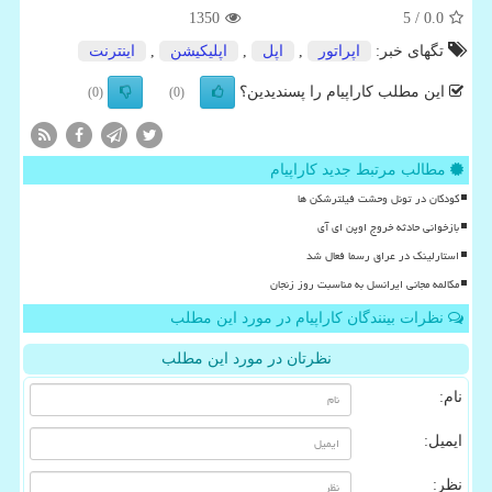
1350
/ 5
0.0
تگهای خبر:
اپراتور
,
اپل
,
اپلیكیشن
,
اینترنت
این مطلب کاراپیام را پسندیدین؟
(0)
(0)
مطالب مرتبط جدید کاراپیام
کودکان در تونل وحشت فیلترشکن ها
بازخوانی حادثه خروج اوپن ای آی
استارلینک در عراق رسما فعال شد
مکالمه مجانی ایرانسل به مناسبت روز زنجان
نظرات بینندگان کاراپیام در مورد این مطلب
نظرتان در مورد این مطلب
نام:
ایمیل:
نظر: