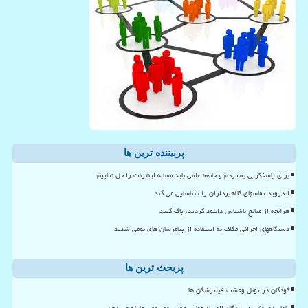
پربیننده ترین ها
برای پاسخگویی به مردم و جامعه علمی باید مساله اینترنت را حل نماییم
اندروید تماسهای کلاهبرداران را شناسایی می کند
هرآنچه از منابع ناشناس دانلود کردید، پاک کنید
دستگاههای اجرائی مکلف به استفاده از پیامرسان های بومی شدند
پربحث ترین ها
کودکان در تونل وحشت فیلترشکن ها
پاول دوروف به برندگان المپیاد جهانی هوش مصنوعی جایزه می دهد