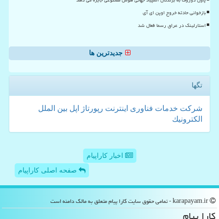
بازخوانی حادثه خروج اوپن ای آی
استارلینک در عراق رسما فعال شد
جدیدترین ها
تگها
شركت
خدمات
فناوری
اینترنت
رپورتاژ
اپل
بین الملل
الكترونیك
اخبار کاراپیام
صفحه اصلی کاراپیام
karapayam.ir - تمامی حقوق سایت كارا پیام متعلق به مالک دامنه است
كارا پیام