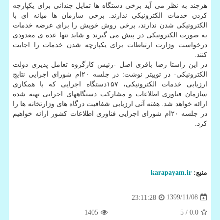
هرچند به نظر می آید برخی دستگاه ها تمایل چندانی برای یکپارچه
کردن خدمات الکترونیکی ندارند. برخی سازمان ها میانه ای با
الکترونیکی شدن ندارند، برخی روش خویش را برای عرضه خدمات
به صورت الکترونیکی در پیش می گیرند و شاید تنها عده ی معدودی
درخواست وزارت ارتباطات برای یکپارچه شدن خدمات را اجابت
کنند.
در این راستا رضا باقری اصل -رئیس کارگروه تعامل پذیری دولت
الکترونیکی- در توییتر نوشت: در جلسه ۲۰ام شورای اجرایی نتایج
ارزیابی خدمات الکترونیکی، ۱۵۷دستگاه اجرایی که با همکاری
سازمان فناوری اطلاعات و مشارکت دستگاههای اجرایی تهیه شده
ارائه خواهد شد. هفته آتی ارزیابی شفافیت درگاه های وزارتخانه ها را
در جلسه ۲۰ام شورای اجرایی فناوری اطلاعات کشور ارائه خواهیم
کرد.
منبع:
karapayam.ir
1399/11/08
23:11:28
1405
/ 5
0.0