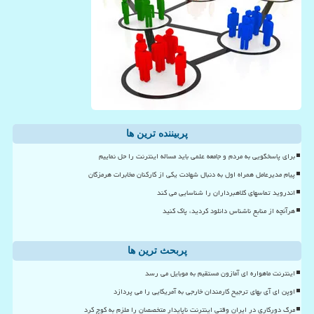
پربیننده ترین ها
برای پاسخگویی به مردم و جامعه علمی باید مساله اینترنت را حل نماییم
پیام مدیرعامل همراه اول به دنبال شهادت یکی از کارکنان مخابرات هرمزگان
اندروید تماسهای کلاهبرداران را شناسایی می کند
هرآنچه از منابع ناشناس دانلود کردید، پاک کنید
پربحث ترین ها
اینترنت ماهواره ای آمازون مستقیم به موبایل می رسد
اوپن ای آی بهای ترجیح کارمندان خارجی به آمریکایی را می پردازد
مرگ دورکاری در ایران وقتی اینترنت ناپایدار متخصصان را ملزم به کوچ کرد