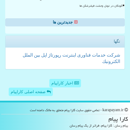
کودکان در تونل وحشت فیلترشکن ها
جدیدترین ها
تگها
شركت
خدمات
فناوری
اینترنت
رپورتاژ
اپل
بین الملل
الكترونیك
اخبار کاراپیام
صفحه اصلی کاراپیام
karapayam.ir - تمامی حقوق سایت كارا پیام متعلق به مالک دامنه است
كارا پیام
پیام رسان : کارا پیام، فراتر از یک پیام رسان