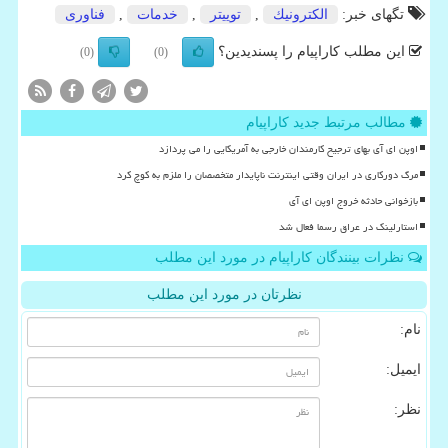
تگهای خبر:
الكترونیك
,
توییتر
,
خدمات
,
فناوری
این مطلب کاراپیام را پسندیدین؟
(0)
(0)
مطالب مرتبط جدید کاراپیام
اوپن ای آی بهای ترجیح کارمندان خارجی به آمریکایی را می پردازد
مرگ دورکاری در ایران وقتی اینترنت ناپایدار متخصصان را ملزم به کوچ کرد
بازخوانی حادثه خروج اوپن ای آی
استارلینک در عراق رسما فعال شد
نظرات بینندگان کاراپیام در مورد این مطلب
نظرتان در مورد این مطلب
نام:
ایمیل:
نظر: