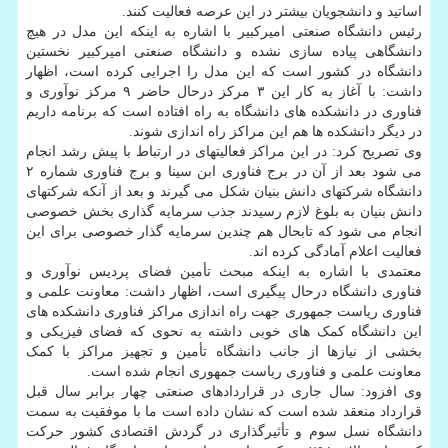
اساتید و دانشجویان بیشتر در این عرصه فعالیت کنند.
رئیس دانشگاه صنعتی امیرکبیر با اشاره به اینکه این مدل در هیچ
دانشگاهی پیاده سازی نشده و دانشگاه صنعتی امیرکبیر نخستین
دانشگاه در کشور است که این مدل را اجرایی کرده است، اظهار
داشت: با آغاز به کار این ۳ مرکز درحال حاضر ۹ مرکز نوآوری و
فناوری در دانشکده های دانشگاه به راه افتاده است که برنامه داریم
در دیگر دانشکده ها هم این مراکز راه اندازی شوند.
وی تصریح کرد: در این مراکز فعالیتهای در ارتباط با پیش رشد انجام
می شود بعد از آن در برج فناوری ابن سینا و برج فناوری شماره ۲
دانشگاه شرکتهای دانش بنیان شکل می گیرند و بعد از آنکه شرکتهای
دانش بنیان به بلوغ لازم رسیدند جذب سرمایه گذاری بخش خصوصی
انجام می شود که تابحال هم چندین سرمایه گذار خصوصی برای این
فعالیت اعلام آمادگی کرده اند.
معتمدی با اشاره به اینکه مبحث تأمین فضای پردیس نوآوری و
فناوری دانشگاه درحال پیگیری است، اظهار داشت: معاونت علمی و
فناوری ریاست جمهوری جهت راه اندازی مراکز فناوری دانشکده های
این دانشگاه کمک های خوبی داشته به نحوی که فضای فیزیکی و
بخشی از نیازها از جانب دانشگاه تأمین و تجهیز مراکز با کمک
معاونت علمی و فناوری ریاست جمهوری انجام شده است.
وی افزود: سال جاری در قراردادهای صنعتی چهار برابر سال قبل
قرارداد منعقد شده است که نشان داده است ما با موفقیت به سمت
دانشگاه نسل سوم و تأثیرگذاری در گردش اقتصادی کشور حرکت