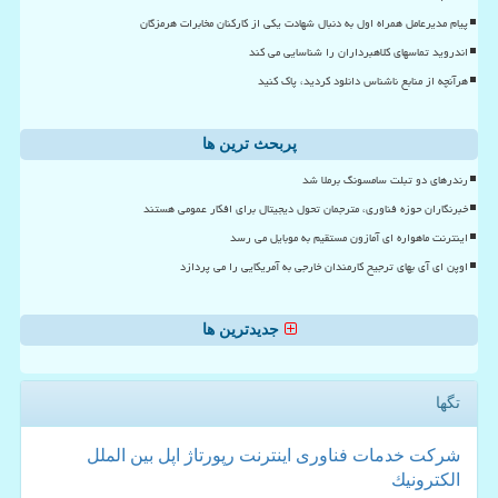
پیام مدیرعامل همراه اول به دنبال شهادت یکی از کارکنان مخابرات هرمزگان
اندروید تماسهای کلاهبرداران را شناسایی می کند
هرآنچه از منابع ناشناس دانلود کردید، پاک کنید
پربحث ترین ها
رندرهای دو تبلت سامسونگ برملا شد
خبرنگاران حوزه فناوری، مترجمان تحول دیجیتال برای افکار عمومی هستند
اینترنت ماهواره ای آمازون مستقیم به موبایل می رسد
اوپن ای آی بهای ترجیح کارمندان خارجی به آمریکایی را می پردازد
جدیدترین ها
تگها
شركت
خدمات
فناوری
اینترنت
رپورتاژ
اپل
بین الملل
الكترونیك