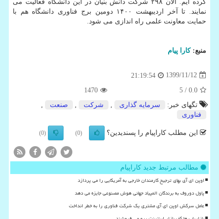
کرده ایم. الان ۲۹۸ شرکت دانش بنیان در این دانشگاه فعالیت می
نمایند. تا آخر اردیبهشت ۱۴۰۰ دومین برج فناوری دانشگاه هم با
حمایت معاونت علمی راه اندازی می شود.
منبع:
كارا پیام
1399/11/12
21:19:54
1470
/ 5
0.0
تگهای خبر:
سرمایه گذاری
,
شركت
,
صنعت
,
فناوری
این مطلب کاراپیام را پسندیدین؟
(0)
(0)
مطالب مرتبط جدید کاراپیام
اوپن ای آی بهای ترجیح کارمندان خارجی به آمریکایی را می پردازد
پاول دوروف به برندگان المپیاد جهانی هوش مصنوعی جایزه می دهد
عامل سرکش اوپن ای آی مشتری یک شرکت فناوری را به خطر انداخت
بازاریاب ها کف بازار اینترنت پرو می فروشند