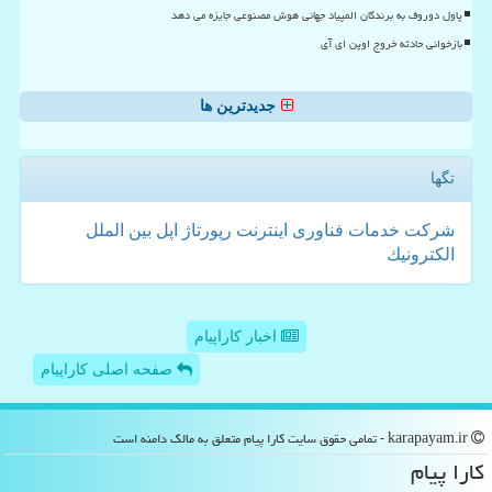
پاول دوروف به برندگان المپیاد جهانی هوش مصنوعی جایزه می دهد
بازخوانی حادثه خروج اوپن ای آی
جدیدترین ها
تگها
شركت
خدمات
فناوری
اینترنت
رپورتاژ
اپل
بین الملل
الكترونیك
اخبار کاراپیام
صفحه اصلی کاراپیام
karapayam.ir - تمامی حقوق سایت كارا پیام متعلق به مالک دامنه است
كارا پیام