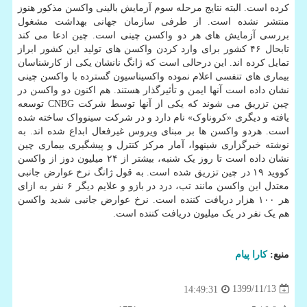
کرده است. البته نتایج مرحله سوم آزمایش بالینی واکسن مذکور هنوز
منتشر نشده است. از طرفی سازمان جهانی بهداشت مشغول
بررسی آزمایش های هر دو واکسن چینی است. چین ادعا می کند
تابحال ۴۶ کشور برای وارد کردن واکسن های تولید این کشور ابراز
تمایل کرده اند. این درحالی است که ژانگ نانشان یکی از کارشناسان
بیماری های تنفسی اعلام نموده واکسیناسیون گسترده با واکسن چینی
نشان داده است آنها ایمن و تأثیرگذار هستند. هم اکنون دو واکسن در
چین تزریق می شوند که یکی از آنها توسط شرکت CNBG توسعه
یافته و دیگری «کروناوک» نام دارد و در شرکت سینوواک ساخته شده
است. هردو واکسن ها بر مبنای ویروس غیرفعال ابداع شده اند. به
نوشته خبرگزاری شینهوا، آمار مرکز کنترل و پیشگیری بیماری چین
نشان داده است تا روز یک شنبه، بیشتر از ۲۴ میلیون دوز از واکسن
کووید ۱۹ در چین تزریق شده است. به قول ژانگ نرخ عوارض جانبی
معتدل این واکسن مانند تب، درد در بازو و علایم دیگر ۶ نفر به ازای
هر ۱۰۰ هزار دریافت کننده است. نرخ عوارض جانبی شدید واکسن
هم یک نفر در یک میلیون دریافت کننده است.
منبع:
كارا پیام
1399/11/13
14:49:31