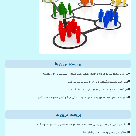
پربیننده ترین ها
برای پاسخگویی به مردم و جامعه علمی باید مساله اینترنت را حل نماییم
اندروید تماسهای کلاهبرداران را شناسایی می کند
هرآنچه از منابع ناشناس دانلود کردید، پاک کنید
پیام مدیرعامل همراه اول به دنبال شهادت یکی از کارکنان مخابرات هرمزگان
پربحث ترین ها
مرگ دورکاری در ایران وقتی اینترنت ناپایدار متخصصان را ملزم به کوچ کرد
کودکان در تونل وحشت فیلترشکن ها