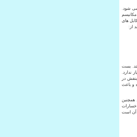
می شود.
مکانیسم
ابل های
 از:
تد. بست
 ندارد.
بنفش در
فظت کرده و باعث
 همچنین
 خسارات
 آن است