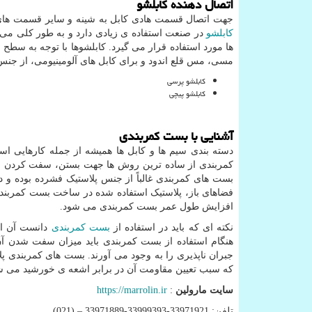
اتصال دهنده کابلشو
جهت اتصال قسمت هادی کابل به شینه و سایر قسمت های ات
کابلشو
در صنعت استفاده ی زیادی دارد و به طور کلی می 
ها مورد استفاده قرار می گیرد. کابلشوها با توجه به سطح
مسی، مس قلع اندود و برای کابل های آلومینیومی، از جنس آ
کابلشو پرسی
کابلشو پیچی
آشنایی با بست کمربندی
دسته بندی سیم ها و کابل ها همیشه از جمله کارهایی اس
کمربندی از ساده ترین روش ها جهت بستن، سفت کردن و اتص
بست های کمربندی غالباً از جنس پلاستیک فشرده بوده و د
افزایش طول عمر بست کمربندی می شود.
نکته ای که باید در استفاده از
بست کمربندی
دانست آن اس
هنگام استفاده از بست کمربندی باید میزان سفت شدن آن
جبران ناپذیری را به وجود می آورند. بست های کمربندی پ
که سبب تعیین مقاومت آن در برابر اشعه ی خورشید می ش
سایت مارولین
:
https://marrolin.ir
تلفن: 33971921-33999393-33971889 – (021)