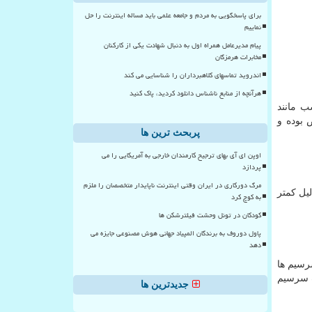
برای پاسخگویی به مردم و جامعه علمی باید مساله اینترنت را حل
نماییم
پیام مدیرعامل همراه اول به دنبال شهادت یکی از کارکنان
مخابرات هرمزگان
اندروید تماسهای کلاهبرداران را شناسایی می کند
هرآنچه از منابع ناشناس دانلود کردید، پاک کنید
 2- اتصال دهنده های مناسب مانند
قص بوده و
پربحث ترین ها
اوپن ای آی بهای ترجیح کارمندان خارجی به آمریکایی را می
پردازد
مرگ دورکاری در ایران وقتی اینترنت ناپایدار متخصصان را ملزم
یل کمتر
به کوچ کرد
کودکان در تونل وحشت فیلترشکن ها
پاول دوروف به برندگان المپیاد جهانی هوش مصنوعی جایزه می
دهد
رسیم ها
ف سرسیم
جدیدترین ها