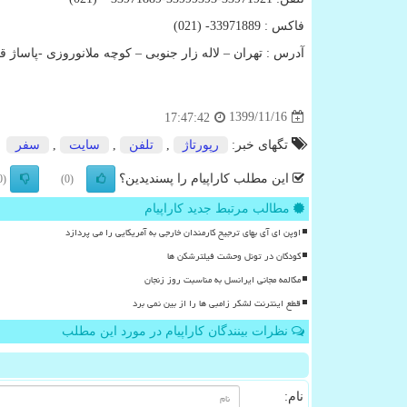
فاکس : 33971889- (021)
آدرس : تهران – لاله زار جنوبی – کوچه ملانوروزی -پاساژ ق
1399/11/16
17:47:42
تگهای خبر:
رپورتاژ
,
تلفن
,
سایت
,
سفر
این مطلب کاراپیام را پسندیدین؟
(0)
(0)
مطالب مرتبط جدید کاراپیام
اوپن ای آی بهای ترجیح کارمندان خارجی به آمریکایی را می پردازد
کودکان در تونل وحشت فیلترشکن ها
مکالمه مجانی ایرانسل به مناسبت روز زنجان
قطع اینترنت لشکر زامبی ها را از بین نمی برد
نظرات بینندگان کاراپیام در مورد این مطلب
نام: