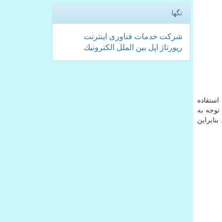
تگها
شركت
خدمات
فناوری
اینترنت
رپورتاژ
اپل
بین الملل
الكترونیك
استفاده
توجه به
نابراین