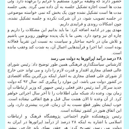
حضور دارند که وظیفه برخورد مستقیم با جرایم را برعهده دارد. ولی
مدت ها است اجازه تشکیل جلسه به آن داده نمی گردد. یعنی جلسه
مدت ها است تشکیل نشده چون یک بخش که نمی خواسته موضوعی
در جلسه تصویب شود، در آن شرکت نکرده و جلسه تشکیل نشده،
چون اشکالات روندی و فرایندی داریم.
مهدی پور در ادامه اضافه کرد: ما باید بدانیم این مشکلات را داریم و
چاره ای نیز وجود دارد. یعنی ما با یک پدیده نوظهور روبرو می باشیم
و تلاش مان در ناحیه ساختار و سیاست به نسبت این تقریباً فعالانه
بوده است. اما اجرا و فرآیندهایی اعمال آن، به شدت کند وعقب مانده
است.
۲۸ درصد درآمد اپراتورها به دولت می رسد
کارشناس سیاستگذاری فرهنگی همین طور توضیح داد: رئیس شورای
عالی فضای مجازی اقتدار و قدرت لازم را دارد و می تواند حتی خارج
از شورای علی فضای مجازی به اعتبار اینکه بزرگترین بنگاه اقتصادی
در کشور دولت می باشد، این موارد را پیگیری کند. سال ۹۲ که دولت
جدید سرکار آمد رئیس دفتر فعلی رئیس جمهور که وزیر ارتباطات آن
زمان بود، وعده داد شبکه ملی اطلاعات را تا آخر سال اجرائی خواهم
کرد. از آن وعده تا الان هشت سال قبل و هیچ اتفاقی نیفتاده است.
خوب ایشان بطور قطع نسبت به آن زمان، قدرت بیشتری دارد، ولی
این اتفاق هنوز در کشور نیفتاده است.
رئیس پژوهشکده علوم اجتماعی پژوهشگاه فرهنگ و ارتباطات
اسلامی با اشاره به اینکه ۲۸ درصد از درآمد اپراتورها در ایران به
دولت می رسد، تصریح کرد: هر چقدر پهنای باند خارجی بیشتر