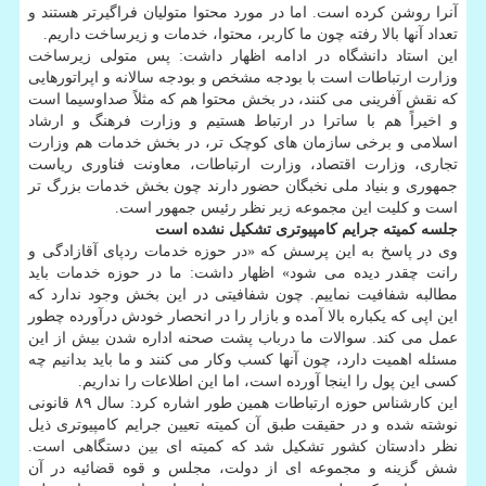
آنرا روشن کرده است. اما در مورد محتوا متولیان فراگیرتر هستند و
تعداد آنها بالا رفته چون ما کاربر، محتوا، خدمات و زیرساخت داریم.
این استاد دانشگاه در ادامه اظهار داشت: پس متولی زیرساخت
وزارت ارتباطات است با بودجه مشخص و بودجه سالانه و اپراتورهایی
که نقش آفرینی می کنند، در بخش محتوا هم که مثلاً صداوسیما است
و اخیراً هم با ساترا در ارتباط هستیم و وزارت فرهنگ و ارشاد
اسلامی و برخی سازمان های کوچک تر، در بخش خدمات هم وزارت
تجاری، وزارت اقتصاد، وزارت ارتباطات، معاونت فناوری ریاست
جمهوری و بنیاد ملی نخبگان حضور دارند چون بخش خدمات بزرگ تر
است و کلیت این مجموعه زیر نظر رئیس جمهور است.
جلسه کمیته جرایم کامپیوتری تشکیل نشده است
وی در پاسخ به این پرسش که «در حوزه خدمات ردپای آقازادگی و
رانت چقدر دیده می شود» اظهار داشت: ما در حوزه خدمات باید
مطالبه شفافیت نماییم. چون شفافیتی در این بخش وجود ندارد که
این اپی که یکباره بالا آمده و بازار را در انحصار خودش درآورده چطور
عمل می کند. سوالات ما درباب پشت صحنه اداره شدن بیش از این
مسئله اهمیت دارد، چون آنها کسب وکار می کنند و ما باید بدانیم چه
کسی این پول را اینجا آورده است، اما این اطلاعات را نداریم.
این کارشناس حوزه ارتباطات همین طور اشاره کرد: سال ۸۹ قانونی
نوشته شده و در حقیقت طبق آن کمیته تعیین جرایم کامپیوتری ذیل
نظر دادستان کشور تشکیل شد که کمیته ای بین دستگاهی است.
شش گزینه و مجموعه ای از دولت، مجلس و قوه قضائیه در آن