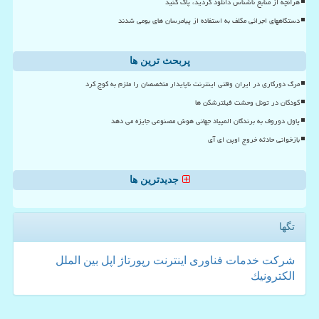
هرآنچه از منابع ناشناس دانلود کردید، پاک کنید
دستگاههای اجرائی مکلف به استفاده از پیامرسان های بومی شدند
پربحث ترین ها
مرگ دورکاری در ایران وقتی اینترنت ناپایدار متخصصان را ملزم به کوچ کرد
کودکان در تونل وحشت فیلترشکن ها
پاول دوروف به برندگان المپیاد جهانی هوش مصنوعی جایزه می دهد
بازخوانی حادثه خروج اوپن ای آی
جدیدترین ها
تگها
شركت
خدمات
فناوری
اینترنت
رپورتاژ
اپل
بین الملل
الكترونیك