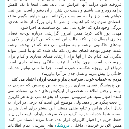
فروخته شود درآمد آنها افزایش می یابد. یعنی اینجا با یک کاهش
درآمد روبرو می باشیم و دست برداشتن از آن دشوار است. من نمی
خواهم همه چیز را به سیاست برگردانم، می خواهم بگویم منافع
اقتصادی سودبازده کم اهمیت از نظر ما ولی بزرگ از لحاظ عددی،
بزرگی وجود دارد که اجازه نمی دهد این سیاست ها اجرا شود.
مهدی پور تاکید کرد: همین امروز گزارشی درباره بودجه فضای
مجازی امسال دیدم. نکته جالب این است که این گزارش را یکی از
نهادهای حاکمیتی نوشته و به مجلس می دهد که در بودجه نوشته
شده، چطور بودجه فضای مجازی تکه تکه شده که نهایتاً کسی نتواند
پیگیری کند کدام یک از آنها برای ارتقای فضای مجازی و کدام برای
زیرساخت است. چون واقعاً اینترنت خانگی مسئله حادی است
درواقع این پروژه شکست خورده است. چرا ما نمی توانیم خدمات
خانگی را پیش ببریم و نسل جدی تر آنرا بیاوریم؟
مردم به خدمات خوب، سرعت پایدار و قیمت ارزان اعتماد می کنند
این پژوهشگر فضای مجازی در پاسخ به این پرسش که «برخی به
بهانه لو رفتن اطلاعات شخصی از اپلیکیشن های داخلی استفاده نمی
کنند» اظهار نمود: هر سرویس امنیتی که بخواهد می تواند هر کاربری
را تحت پیگرد قرار دهد. ولی موضوع این است که برخی در ایران به
دنبال ایجاد هراس و تبلیغ منفی هستند. این بیشتر برای ایجاد هراس
است، شما خدمات خوب، کیفیت بالا، سرعت پایدار، قیمت ارزان با
حفظ حریم در اختیار کاربران قرار بده، حتما مردم اعتماد می کنند.
همین الان در خریدهای داخلی،
فروشگاه
های اینترنتی، تمام اطلاعات