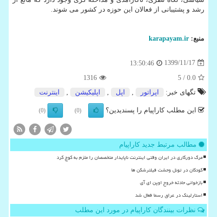
رشد و پشتیبانی از فعالان این حوزه در کشور می شوند.
منبع:
karapayam.ir
1399/11/17
13:50:46
1316
/ 5
0.0
تگهای خبر:
اپراتور
,
اپل
,
اپلیكیشن
,
اینترنت
این مطلب کاراپیام را پسندیدین؟
(0)
(0)
مطالب مرتبط جدید کاراپیام
مرگ دورکاری در ایران وقتی اینترنت ناپایدار متخصصان را ملزم به کوچ کرد
کودکان در تونل وحشت فیلترشکن ها
بازخوانی حادثه خروج اوپن ای آی
استارلینک در عراق رسما فعال شد
نظرات بینندگان کاراپیام در مورد این مطلب