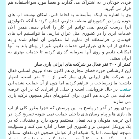
فردی خودتان را به اشتراک می گذارید و بعضاً مورد سوءاستفاده هم
قرار می گیرید.
وی با اشاره به اینکه متأسفانه به لحاظ فنی، امکان توسعه اپ های
خودمان را در کشورهای منطقه نداریم، اشاره کرد: با آنکه تکنولوژی
آنرا درست کردیم نمی توانیم این کار را انجام دهیم. همین الان
خدمات ابری را در کشوری مثل عراق نداریم. ما نتوانستیم اپ های
خودمان را فرامنطقه ای نماییم اما معکوس آن انجام شده و به
تعدادی از اپ های غیرایرانی خدمات دادیم، غیر از پهنای باند به آنها
امکانات دادیم و روی آنها سرمایه گذاری کردیم تا خدمات بهتری به
ایران بدهند.
کمتر از ۳۰۰ نفر فعال در شرکت های ایرانی بازی ساز
این کارشناس حوزه فضای مجازی هم اکنون تعداد نیروی انسانی فعال
در شرکت های ایرانی بازی ساز کمتر از ۳۰۰ نفر است، اظهار
داشت: ما زیرساخت را فراهم کردیم اما چون از آن حمایت نشده این
صنعت
در حال فروپاشی است و خیلی از افرادی که در این عرصه
فعالیت می کردند هم اکنون برای کشورهای دیگر همچون ترکیه بازی
می سازند.
مهدی پور در آخر در پاسخ به این پرسش که «چرا بطور کلی از اپ
ها، بازی ها و پیام رسان های داخلی حمایت نمی شود» تصریح کرد: در
این عرصه متولیان و ذی نفعان مستقیم وجود دارد و ذینفعانی که در
یک پروتکل عمومی تر و کشوری این فضا را اداره می کنند و مسؤلیت
متوجه اینهاست، اما یک شبکه ای از عوامل همچون ذی نفعان، مسائل
سیاسی، نگاه نظری، ناکارآمدی و مداخله گری وجود دارد که مانع از