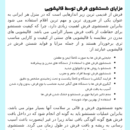
مزایای شستشوی فرش توسط قالیشویی
فرش از قدیمی ترین زیر اندازهایی است که در منزل هر ایرانی به
عنوان یکی از ضروری ترین و مهم ترین اقلام استفاده می شود
بنابراین شستشوی فرش اهمیت زیادی دارد، چرا که کیفیت شستشو
برای حفاظت از بافت فرش بسیار الزامی می باشد. قالیشویی های
مدرن در مقایسه با قالیشویی های سنتی از کیفیت و کارایی مناسب
تری برخوردار هستند و از جمله مزایا و فواید شستن فرش در
قالیشویی عبارتند از:
جابجایی فرش ها به صورت کاملاً ایمن و مطمئن
شستشوی فرش های با استفاده از دستگاه های مدرن و پیشرفته
شستشو با روش ها و تکنولوژی جدید
شستشوی فرش توسط افراد ماهر و مجرب
فرایند آبکشی با دستگاه و کاملاً یکدست و تحت زمانبندی مشخص و دقیق
آبگیری فرش ها با دستگاه های آبگیر جدید متناسب با نوع فرش، بدون وارد شدن
آسیب به بافت فرش
عدم تاثیر شرایط جوی بر شستشو و خشک شدن فرش ها
استفاده از بهترین مواد شوینده
نحوه شستشوی فرش و قالی بر سلامت آنها بسیار موثر می باشد،
بنابراین عملیات شستشو باید به گونه ای انجام شود که در داخل بافت
فرش هیچ گونه آلودگی باقی نماند زیرا در غیر اینصورت باعث آسیب
رسانی به ریشه و بافت فرش در طول زمان می گردد. شستشوی