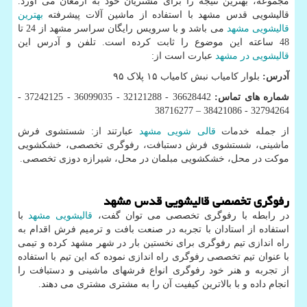
مجموعه، بهترین نتیجه را برای مشتریان خود به ارمغان می آورد.
قالیشویی قدس مشهد با استفاده از ماشین آلات پیشرفته
بهترین
قالیشویی مشهد
می باشد و با سرویس رایگان سراسر مشهد از 24 تا
48 ساعته این موضوع را ثابت کرده است. تلفن و آدرس این
قالیشویی در مشهد
عبارت است از:
آدرس:
بلوار کامیاب نبش کامیاب ۱۵ پلاک ۹۵
شماره های تماس:
36628442 - 32121288 - 36099035 - 37242125 -
32794264 - 38421086 – 38716277
از جمله خدمات
قالی شویی مشهد
عبارتند از: شستشوی فرش
ماشینی، شستشوی فرش دستبافت، رفوگری تخصصی، خشکشویی
موکت در محل، خشکشویی مبلمان در محل، شیرازه دوزی تخصصی.
رفوگری تخصصی قالیشویی قدس مشهد
در رابطه با رفوگری تخصصی می توان گفت،
قالیشویی مشهد
با
استفاده از استادان با تجربه در صنعت بافت و ترمیم فرش اقدام به
راه اندازی تیم رفوگری برای نخستین بار در شهر مشهد کرده و تیمی
با عنوان تیم تخصصی رفوگری راه اندازی نموده که این تیم با استفاده
از تجربه و هنر خود رفوگری انواع فرشهای ماشینی و دستبافت را
انجام داده و با بالاترین کیفیت آن را به مشتری مشتری می دهند.