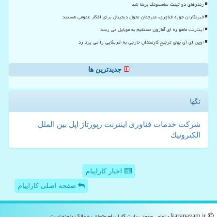
رندرهای دو تبلت سامسونگ برملا شد
خبرنگاران حوزه فناوری، مترجمان تحول دیجیتال برای افکار عمومی هستند
اینترنت ماهواره ای آمازون مستقیم به موبایل می رسد
اوپن ای آی بهای ترجیح کارمندان خارجی به آمریکایی را می پردازد
جدیدترین ها
تگها
شركت
خدمات
فناوری
اینترنت
رپورتاژ
اپل
بین الملل
الكترونیك
اخبار کاراپیام
صفحه اصلی کاراپیام
karapayam.ir - تمامی حقوق سایت كارا پیام متعلق به مالک دامنه است