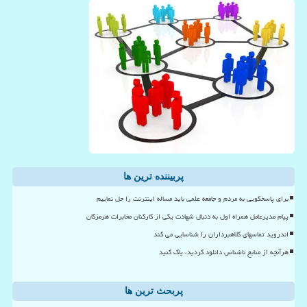
پربیننده ترین ها
برای پاسخگویی به مردم و جامعه علمی باید مساله اینترنت را حل نماییم
پیام مدیرعامل همراه اول به دنبال شهادت یکی از کارکنان مخابرات هرمزگان
اندروید تماسهای کلاهبرداران را شناسایی می کند
هرآنچه از منابع ناشناس دانلود کردید، پاک کنید
پربحث ترین ها