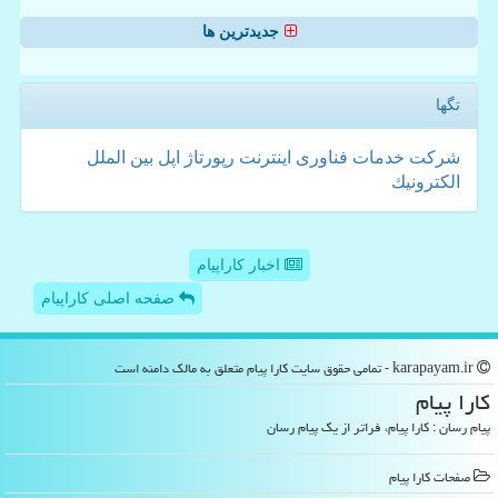
جدیدترین ها
تگها
شركت
خدمات
فناوری
اینترنت
رپورتاژ
اپل
بین الملل
الكترونیك
اخبار کاراپیام
صفحه اصلی کاراپیام
karapayam.ir - تمامی حقوق سایت كارا پیام متعلق به مالک دامنه است
كارا پیام
پیام رسان : کارا پیام، فراتر از یک پیام رسان
صفحات كارا پیام