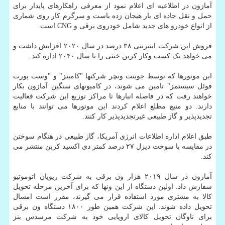
آمازون در اطلاعیه ای اعلام نمود از معرفی راهکارهای پایدار برای
حمل و نقل جاده ای بار هیجان زده باست و سرگرم کار روی شماری
از انواع خودرو های جدید شامل خودروی برقی و CNG است.
فروش این شرکت اینترنتی ۳۸ درصد در سال ۲۰۲۰ افزایش داشت و
می خواهد یک کسب وکار کربن خنثی را تا سال ۲۰۴۰ اداره کند.
این موتورها که توسط جوینت ونچر شرکتها "کامینز" و "وست پورت
فوئل سیستمز" تامین می شوند، در کامیونهای سنگین آمازون بکار
خواهند رفت که در فاصله انبارها تا مراکز توزیع این شرکت فعالیت
دارند. دو منبع مطلع اعلام کردند این موتورها می توانند با منابع
تجدیدپذیر و گاز طبیعی غیرتجدیدپذیر کار کنند.
طبق اعلام اداره اطلاعات انرژی آمریکا، گاز طبیعی در هنگام سوختن
در مقایسه با سوخت دیزل ۲۷ درصد کمتر دی اکسید کربن منتشر می
کند.
آمازون در سال ۲۰۱۹ هزار ون برقی به شرکت ریویان اتوموتیو
سفارش داد. اولین دستگاه از این ونها که برای آخرین مرحله تحویل
کالا به مشتری مورد استفاده قرار می گیرند، مقرر است امسال
تحویل داده شوند. این شرکت همین طور ۱۸۰۰ دستگاه ون برقی
برای ناوگان تحویل کالای اروپایی خود به شرکت مرسدس بنز