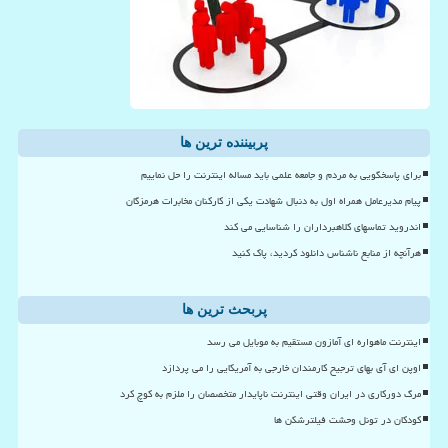
پربیننده ترین ها
برای پاسخگویی به مردم و جامعه علمی باید مساله اینترنت را حل نماییم
پیام مدیرعامل همراه اول به دنبال شهادت یکی از کارکنان مخابرات هرمزگان
اندروید تماسهای کلاهبرداران را شناسایی می کند
هرآنچه از منابع ناشناس دانلود کردید، پاک کنید
پربحث ترین ها
اینترنت ماهواره ای آمازون مستقیم به موبایل می رسد
اوپن ای آی بهای ترجیح کارمندان خارجی به آمریکایی را می پردازد
مرگ دورکاری در ایران وقتی اینترنت ناپایدار متخصصان را ملزم به کوچ کرد
کودکان در تونل وحشت فیلترشکن ها