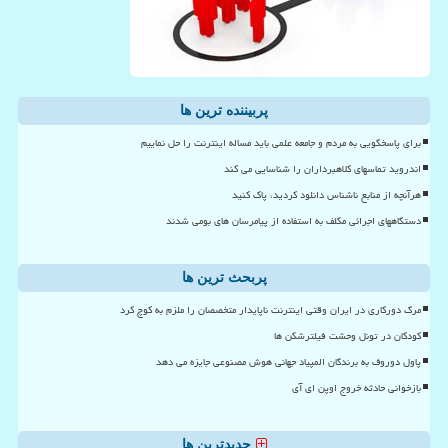
پربیننده ترین ها
برای پاسخگویی به مردم و جامعه علمی باید مساله اینترنت را حل نماییم
اندروید تماسهای کلاهبرداران را شناسایی می کند
هرآنچه از منابع ناشناس دانلود کردید، پاک کنید
دستگاههای اجرائی مکلف به استفاده از پیامرسان های بومی شدند
پربحث ترین ها
مرگ دورکاری در ایران وقتی اینترنت ناپایدار متخصصان را ملزم به کوچ کرد
کودکان در تونل وحشت فیلترشکن ها
پاول دوروف به برندگان المپیاد جهانی هوش مصنوعی جایزه می دهد
بازخوانی حادثه خروج اوپن ای آی
جدیدترین ها