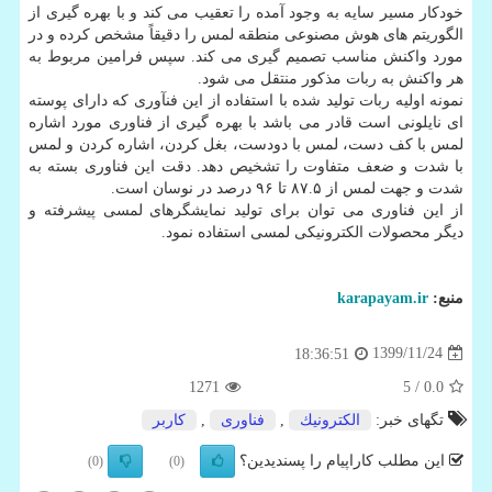
خودکار مسیر سایه به وجود آمده را تعقیب می کند و با بهره گیری از
الگوریتم های هوش مصنوعی منطقه لمس را دقیقاً مشخص کرده و در
مورد واکنش مناسب تصمیم گیری می کند. سپس فرامین مربوط به
هر واکنش به ربات مذکور منتقل می شود.
نمونه اولیه ربات تولید شده با استفاده از این فنآوری که دارای پوسته
ای نایلونی است قادر می باشد با بهره گیری از فناوری مورد اشاره
لمس با کف دست، لمس با دودست، بغل کردن، اشاره کردن و لمس
با شدت و ضعف متفاوت را تشخیص دهد. دقت این فناوری بسته به
شدت و جهت لمس از ۸۷.۵ تا ۹۶ درصد در نوسان است.
از این فناوری می توان برای تولید نمایشگرهای لمسی پیشرفته و
دیگر محصولات الکترونیکی لمسی استفاده نمود.
منبع:
karapayam.ir
1399/11/24
18:36:51
1271
/ 5
0.0
تگهای خبر:
الكترونیك
,
فناوری
,
كاربر
این مطلب کاراپیام را پسندیدین؟
(0)
(0)