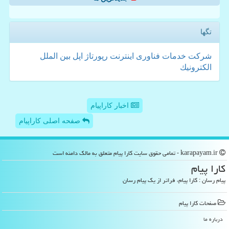
تگها
شركت
خدمات
فناوری
اینترنت
رپورتاژ
اپل
بین الملل
الكترونیك
اخبار کاراپیام
صفحه اصلی کاراپیام
karapayam.ir - تمامی حقوق سایت كارا پیام متعلق به مالک دامنه است
كارا پیام
پیام رسان : کارا پیام، فراتر از یک پیام رسان
صفحات كارا پیام
درباره ما