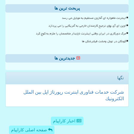
پربحث ترین ها
اینترنت ماهواره ای آمازون مستقیم به موبایل می رسد
اوپن ای آی بهای ترجیح کارمندان خارجی به آمریکایی را می پردازد
مرگ دورکاری در ایران وقتی اینترنت ناپایدار متخصصان را ملزم به کوچ کرد
کودکان در تونل وحشت فیلترشکن ها
جدیدترین ها
تگها
شركت
خدمات
فناوری
اینترنت
رپورتاژ
اپل
بین الملل
الكترونیك
اخبار کاراپیام
صفحه اصلی کاراپیام