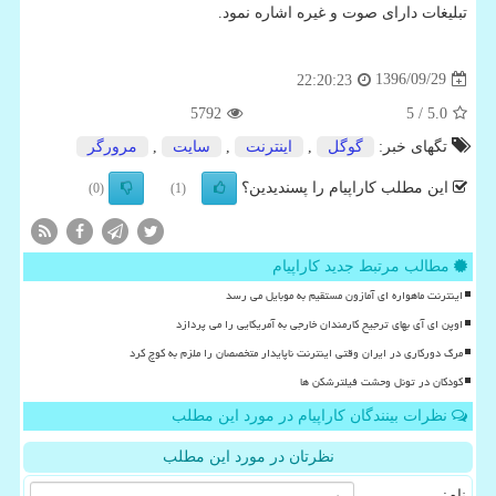
تبلیغات دارای صوت و غیره اشاره نمود.
1396/09/29
22:20:23
5792
/ 5
5.0
تگهای خبر:
گوگل
,
اینترنت
,
سایت
,
مرورگر
این مطلب کاراپیام را پسندیدین؟
(0)
(1)
مطالب مرتبط جدید کاراپیام
اینترنت ماهواره ای آمازون مستقیم به موبایل می رسد
اوپن ای آی بهای ترجیح کارمندان خارجی به آمریکایی را می پردازد
مرگ دورکاری در ایران وقتی اینترنت ناپایدار متخصصان را ملزم به کوچ کرد
کودکان در تونل وحشت فیلترشکن ها
نظرات بینندگان کاراپیام در مورد این مطلب
نظرتان در مورد این مطلب
نام: