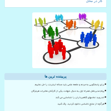
کار در محل
پربیننده ترین ها
برای پاسخگویی به مردم و جامعه علمی باید مساله اینترنت را حل نماییم
پیام مدیرعامل همراه اول به دنبال شهادت یکی از کارکنان مخابرات هرمزگان
اندروید تماسهای کلاهبرداران را شناسایی می کند
هرآنچه از منابع ناشناس دانلود کردید، پاک کنید