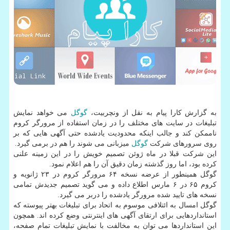
به گزارش كارا پیام به نقل از ونچربیت،
گوگل
می خواهد نمایش
تبلیغات در سایت های مختلف را در زمان استفاده از مرورگر كروم
ناممكن كند و جالب اینكه محدودیت یادشده حتی آگهی هایی كه بر
روی سرورهای شركت
گوگل
میزبانی می شوند را هم در برمی گیرد.
این شركت قبلا در ماه ژوئن تصمیم خویش را در این زمینه علنی
كرده بود، اما روز گذشته زمان دقیق آن را هم اعلام نمود.
گوگل همینطور از عرضه نسخه ۶۴ مرورگر كروم در ۲۳ ژانویه و
كروم ۶۵ در ۶ مارس اطلاع داده و می گوید تصمیم جدیدش تمامی
نسخه های تایید شده مرورگر یادشده را دربر می گیرد.
گوگل امسال به ائتلافی موسوم به اتحاد برای تبلیغات بهتر پیوسته كه
استانداردهایی برای ارتقای آگهی های اینترنتی وضع كرده اند. همچون
این استانداردها می توان به مخالفت با نمایش تبلیغات تمام صفحه،