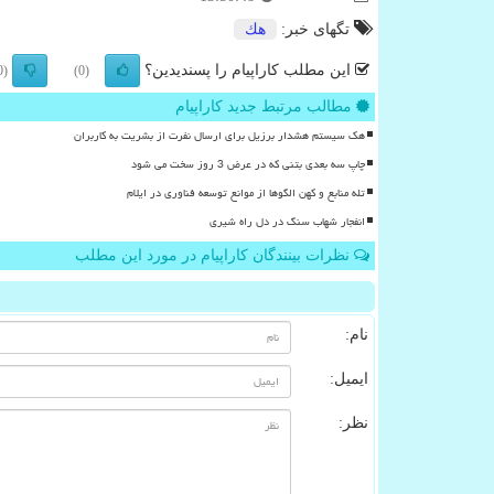
تگهای خبر:
هك
این مطلب کاراپیام را پسندیدین؟
(0)
(0)
مطالب مرتبط جدید کاراپیام
هک سیستم هشدار برزیل برای ارسال نفرت از بشریت به کاربران
چاپ سه بعدی بتنی که در عرض 3 روز سخت می شود
تله منابع و کهن الگوها از موانع توسعه فناوری در ایلام
انفجار شهاب سنگ در دل راه شیری
نظرات بینندگان کاراپیام در مورد این مطلب
نام:
ایمیل:
نظر: