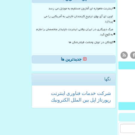
اینترنت ماهواره ای آمازون مستقیم به موبایل می رسد
اوپن ای آی بهای ترجیح کارمندان خارجی به آمریکایی را می
پردازد
مرگ دورکاری در ایران وقتی اینترنت ناپایدار متخصصان را ملزم
به کوچ کرد
کودکان در تونل وحشت فیلترشکن ها
جدیدترین ها
تگها
شركت
خدمات
فناوری
اینترنت
رپورتاژ
اپل
بین الملل
الكترونیك