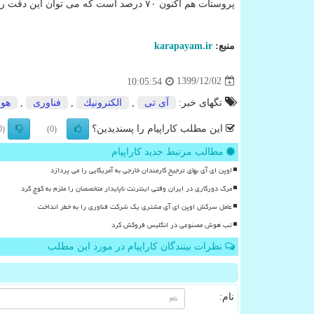
پروستات هم اکنون ۷۰ درصد است که می توان این دقت را در آینده افزایش داد و این فناوری را به گوشیهای
منبع:
karapayam.ir
1399/12/02
10:05:54
تگهای خبر:
آی تی
,
الكترونیك
,
فناوری
,
هو
این مطلب کاراپیام را پسندیدین؟
(0)
(0)
مطالب مرتبط جدید کاراپیام
اوپن ای آی بهای ترجیح کارمندان خارجی به آمریکایی را می پردازد
مرگ دورکاری در ایران وقتی اینترنت ناپایدار متخصصان را ملزم به کوچ کرد
عامل سرکش اوپن ای آی مشتری یک شرکت فناوری را به خطر انداخت
تب هوش مصنوعی در انگلیس فروکش کرد
نظرات بینندگان کاراپیام در مورد این مطلب
نام: