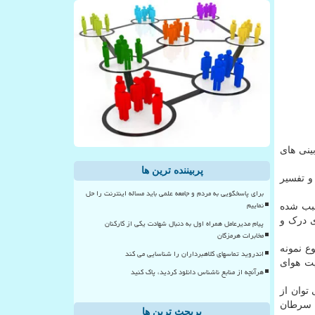
ینی های
پربیننده ترین ها
و تفسیر
برای پاسخگویی به مردم و جامعه علمی باید مساله اینترنت را حل
نماییم
سبب شده
رای درک و
پیام مدیرعامل همراه اول به دنبال شهادت یکی از کارکنان
مخابرات هرمزگان
شخیص انواع سرطان توسط این بینی الکترونیک، از یک الگوریتم هوش مصنوعی برای آشنا ساختن آن با بیش از ۵۰ نوع نمونه
اندروید تماسهای کلاهبرداران را شناسایی می کند
یت هوای
هرآنچه از منابع ناشناس دانلود کردید، پاک کنید
توان از
ی سرطان
پربحث ترین ها