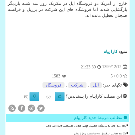
خارج از آمریکا دو فروشگاه اپل در مکزیک روز سه شنبه باردیگر
بازگشایی شدند اما فروشگاه های این شرکت در برزیل و فرانسه
همچنان تعطیل مانده اند.
منبع:
كارا پیام
1399/12/12
21:23:39
1583
/ 5
0.0
تگهای خبر:
اپل
,
شركت
,
فروشگاه
این مطلب کاراپیام را پسندیدین؟
(0)
(0)
مطالب مرتبط جدید کاراپیام
پاول دوروف به برندگان المپیاد جهانی هوش مصنوعی جایزه می دهد
مکالمه مجانی ایرانسل به مناسبت روز زنجان