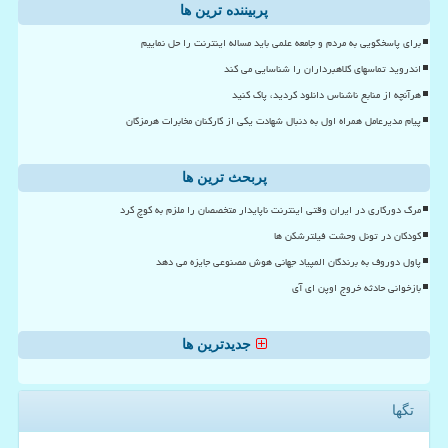
پربیننده ترین ها
برای پاسخگویی به مردم و جامعه علمی باید مساله اینترنت را حل نماییم
اندروید تماسهای کلاهبرداران را شناسایی می کند
هرآنچه از منابع ناشناس دانلود کردید، پاک کنید
پیام مدیرعامل همراه اول به دنبال شهادت یکی از کارکنان مخابرات هرمزگان
پربحث ترین ها
مرگ دورکاری در ایران وقتی اینترنت ناپایدار متخصصان را ملزم به کوچ کرد
کودکان در تونل وحشت فیلترشکن ها
پاول دوروف به برندگان المپیاد جهانی هوش مصنوعی جایزه می دهد
بازخوانی حادثه خروج اوپن ای آی
جدیدترین ها
تگها